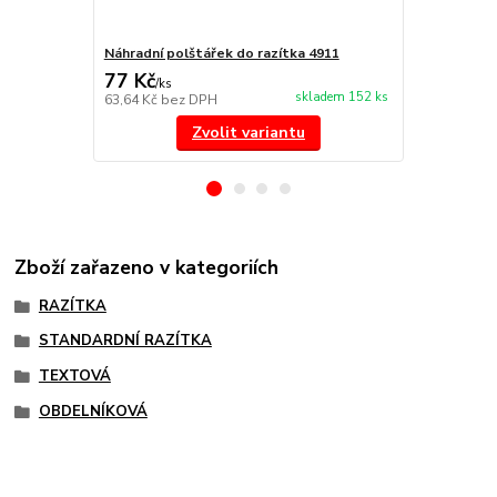
Náhradní polštářek do razítka 4911
NORIS 191 r
77 Kč
297 Kč
/
ks
/
ks
skladem 152 ks
63,64 Kč
bez DPH
245,45 Kč
be
Zvolit variantu
Zboží zařazeno v kategoriích
RAZÍTKA
STANDARDNÍ RAZÍTKA
TEXTOVÁ
OBDELNÍKOVÁ