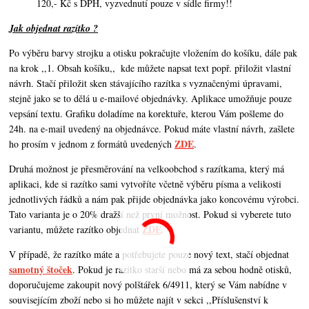
120,- Kč s DPH, vyzvednutí pouze v sídle firmy!!
Jak objednat razítko ?
Po výběru barvy strojku a otisku pokračujte vložením do košíku, dále pak
na krok ,,1. Obsah košíku,,
kde můžete napsat text popř. přiložit vlastní
návrh. Stačí přiložit sken stávajícího razítka s vyznačenými úpravami,
stejně jako se to dělá u e-mailové objednávky. Aplikace umožňuje pouze
vepsání textu. Grafiku doladíme na korektuře, kterou Vám pošleme do
24h. na e-mail uvedený na objednávce. Pokud máte vlastní návrh,
zašlete
ZDE
ho prosím v jednom z formátů uvedených
.
Druhá možnost je přesměrování na velkoobchod s razítkama, který má
aplikaci, kde si razítko sami vytvoříte včetně výběru písma a velikosti
jednotlivých řádků a nám pak přijde objednávka jako koncovému výrobci.
Tato varianta je o 20% dražší než první možnost. Pokud si vyberete tuto
ZDE
variantu, můžete razítko objednat
.
V případě, že razítko máte a potřebujete pouze nový text, stačí objednat
samotný štoček
. Pokud je razítko starší nebo má za sebou hodně otisků,
doporučujeme zakoupit nový polštářek 6/4911, který se Vám nabídne v
souvisejícím zboží nebo si ho můžete najít v sekci ,,Příslušenství k