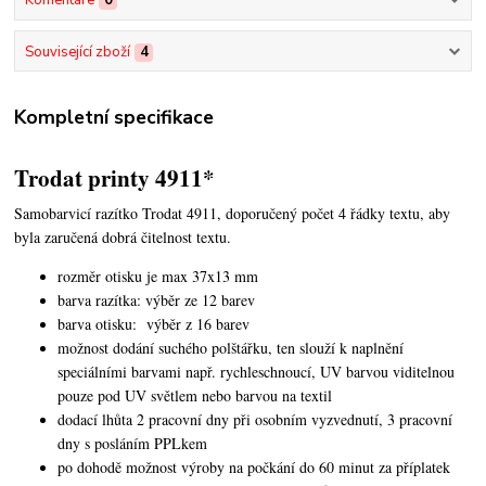
Komentáře
0
Související zboží
4
Kompletní specifikace
Trodat printy 4911*
Samobarvicí razítko Trodat 4911, doporučený počet 4 řádky textu,
aby
byla zaručená dobrá čitelnost textu.
rozměr otisku je max 37x13 mm
barva razítka: výběr ze 12 barev
barva otisku: výběr z 16 barev
možnost dodání suchého polštářku, ten slouží k naplnění
speciálními barvami např. rychleschnoucí, UV barvou viditelnou
pouze pod UV světlem nebo barvou na textil
dodací lhůta 2 pracovní dny při osobním vyzvednutí, 3 pracovní
dny s posláním PPLkem
po dohodě možnost výroby na počkání do 60 minut za příplatek