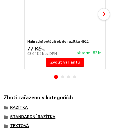
Náhradní polštářek do razítka 4911
NORIS 191 r
77 Kč
297 Kč
/
ks
/
ks
skladem 152 ks
63,64 Kč
bez DPH
245,45 Kč
be
Zvolit variantu
Zboží zařazeno v kategoriích
RAZÍTKA
STANDARDNÍ RAZÍTKA
TEXTOVÁ