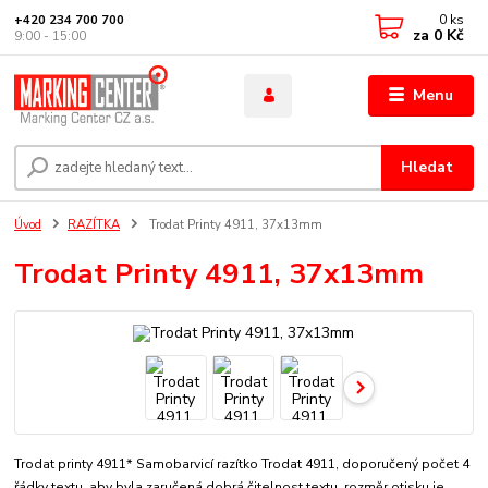
0
ks
+420 234 700 700
za
0 Kč
9:00 - 15:00
Menu
Hledat
Úvod
RAZÍTKA
Trodat Printy 4911, 37x13mm
Trodat Printy 4911, 37x13mm
Trodat printy 4911* Samobarvicí razítko Trodat 4911, doporučený počet 4
řádky textu, aby byla zaručená dobrá čitelnost textu. rozměr otisku je