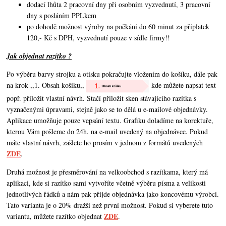
dodací lhůta 2 pracovní dny při osobním vyzvednutí, 3 pracovní
dny s posláním PPLkem
po dohodě možnost výroby na počkání do 60 minut za příplatek
120,- Kč s DPH, vyzvednutí pouze v sídle firmy!!
Jak objednat razítko ?
Po výběru barvy strojku a otisku pokračujte vložením do košíku, dále pak
na krok ,,1. Obsah košíku,,
kde můžete napsat text
popř. přiložit vlastní návrh. Stačí přiložit sken stávajícího razítka s
vyznačenými úpravami, stejně jako se to dělá u e-mailové objednávky.
Aplikace umožňuje pouze vepsání textu. Grafiku doladíme na korektuře,
kterou Vám pošleme do 24h. na e-mail uvedený na objednávce. Pokud
máte vlastní návrh,
zašlete ho prosím v jednom z formátů uvedených
ZDE
.
Druhá možnost je přesměrování na velkoobchod s razítkama, který má
aplikaci, kde si razítko sami vytvoříte včetně výběru písma a velikosti
jednotlivých řádků a nám pak přijde objednávka jako koncovému výrobci.
Tato varianta je o 20% dražší než první možnost. Pokud si vyberete tuto
ZDE
variantu, můžete razítko objednat
.