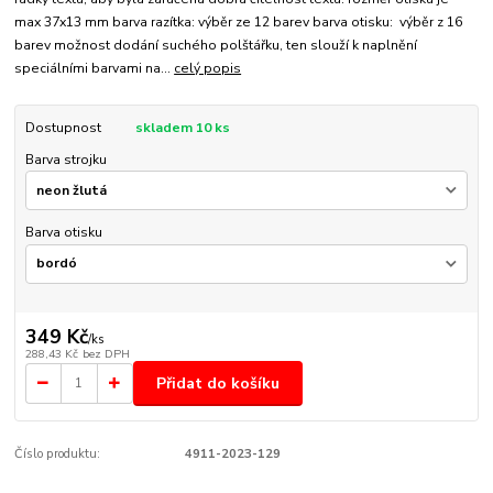
max 37x13 mm barva razítka: výběr ze 12 barev barva otisku: výběr z 16
barev možnost dodání suchého polštářku, ten slouží k naplnění
speciálními barvami na...
celý popis
Dostupnost
skladem 10 ks
Barva strojku
Barva otisku
349 Kč
/
ks
288,43 Kč
bez DPH
Přidat do košíku
Číslo produktu:
4911-2023-129