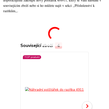
doporučujeme zakoupit nový polštářek 6/4911, který se Vám nabídne v
souvisejícím zboží nebo si ho můžete najít v sekci ,,Příslušenství k
razítkům,,.
Související zboží
4
TOP produkt