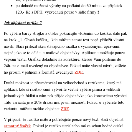
po dohodě možnost výroby na počkání do 60 minut za příplatek
120,- Kč s DPH, vyzvednutí pouze v sídle firmy!!
Jak objednat razítko ?
Po výběru barvy strojku a otisku pokračujte vložením do košíku, dále pak
na krok ,,1. Obsah košíku,,
kde můžete napsat text popř. přiložit vlastní
návrh. Stačí přiložit sken stávajícího razítka s vyznačenými úpravami,
stejně jako se to dělá u e-mailové objednávky. Aplikace umožňuje pouze
vepsání textu. Grafiku doladíme na korektuře, kterou Vám pošleme do
24h. na e-mail uvedený na objednávce. Pokud máte vlastní návrh,
zašlete
ZDE
ho prosím v jednom z formátů uvedených
.
Druhá možnost je přesměrování na velkoobchod s razítkama, který má
aplikaci, kde si razítko sami vytvoříte včetně výběru písma a velikosti
jednotlivých řádků a nám pak přijde objednávka jako koncovému výrobci.
Tato varianta je o 20% dražší než první možnost. Pokud si vyberete tuto
ZDE
variantu, můžete razítko objednat
.
V případě, že razítko máte a potřebujete pouze nový text, stačí objednat
samotný štoček
. Pokud je razítko starší nebo má za sebou hodně otisků,