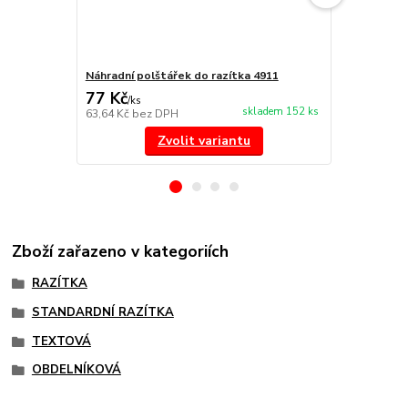
Náhradní polštářek do razítka 4911
NORIS 191 r
77 Kč
297 Kč
/
ks
/
ks
skladem 152 ks
63,64 Kč
bez DPH
245,45 Kč
be
Zvolit variantu
Zboží zařazeno v kategoriích
RAZÍTKA
STANDARDNÍ RAZÍTKA
TEXTOVÁ
OBDELNÍKOVÁ