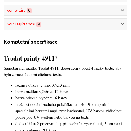
Komentáře
0
Související zboží
4
Kompletní specifikace
Trodat printy 4911*
Samobarvicí razítko Trodat 4911, doporučený počet 4 řádky textu,
aby
byla zaručená dobrá čitelnost textu.
rozměr otisku je max 37x13 mm
barva razítka: výběr ze 12 barev
barva otisku: výběr z 16 barev
možnost dodání suchého polštářku, ten slouží k naplnění
speciálními barvami např. rychleschnoucí, UV barvou viditelnou
pouze pod UV světlem nebo barvou na textil
dodací lhůta 2 pracovní dny při osobním vyzvednutí, 3 pracovní
dny s posláním PPLkem