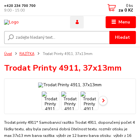
0
ks
+420 234 700 700
za
0 Kč
9:00 - 15:00
Menu
Hledat
Úvod
RAZÍTKA
Trodat Printy 4911, 37x13mm
Trodat Printy 4911, 37x13mm
Trodat printy 4911* Samobarvicí razítko Trodat 4911, doporučený počet 4
řádky textu, aby byla zaručená dobrá čitelnost textu. rozměr otisku je
max 37x13 mm barva razítka: výběr ze 12 barev barva otisku: výběr z 16