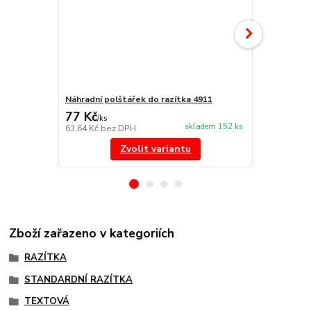
Náhradní polštářek do razítka 4911
NORIS 191 r
77 Kč
297 Kč
/
ks
/
ks
skladem 152 ks
63,64 Kč
bez DPH
245,45 Kč
be
Zvolit variantu
Zboží zařazeno v kategoriích
RAZÍTKA
STANDARDNÍ RAZÍTKA
TEXTOVÁ