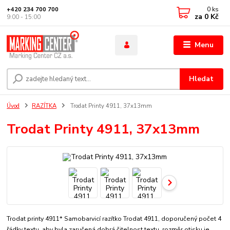
0
ks
+420 234 700 700
za
0 Kč
9:00 - 15:00
Menu
Hledat
Úvod
RAZÍTKA
Trodat Printy 4911, 37x13mm
Trodat Printy 4911, 37x13mm
Trodat printy 4911* Samobarvicí razítko Trodat 4911, doporučený počet 4
řádky textu, aby byla zaručená dobrá čitelnost textu. rozměr otisku je