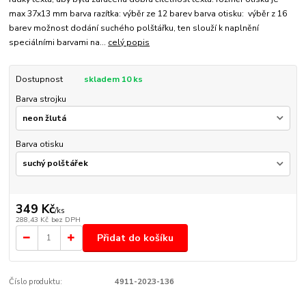
max 37x13 mm barva razítka: výběr ze 12 barev barva otisku: výběr z 16
barev možnost dodání suchého polštářku, ten slouží k naplnění
speciálními barvami na...
celý popis
Dostupnost
skladem 10 ks
Barva strojku
Barva otisku
349 Kč
/
ks
288,43 Kč
bez DPH
Přidat do košíku
Číslo produktu:
4911-2023-136