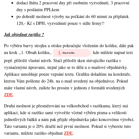
dodací lhůta 2 pracovní dny při osobním vyzvednutí, 3 pracovní
dny s posláním PPLkem
po dohodě možnost výroby na počkání do 60 minut za příplatek
120,- Kč s DPH, vyzvednutí pouze v sídle firmy!!
Jak objednat razítko ?
Po výběru barvy strojku a otisku pokračujte vložením do košíku, dále pak
na krok ,,1. Obsah košíku,,
kde můžete napsat text
popř. přiložit vlastní návrh. Stačí přiložit sken stávajícího razítka s
vyznačenými úpravami, stejně jako se to dělá u e-mailové objednávky.
Aplikace umožňuje pouze vepsání textu. Grafiku doladíme na korektuře,
kterou Vám pošleme do 24h. na e-mail uvedený na objednávce. Pokud
máte vlastní návrh,
zašlete ho prosím v jednom z formátů uvedených
ZDE
.
Druhá možnost je přesměrování na velkoobchod s razítkama, který má
aplikaci, kde si razítko sami vytvoříte včetně výběru písma a velikosti
jednotlivých řádků a nám pak přijde objednávka jako koncovému výrobci.
Tato varianta je o 20% dražší než první možnost. Pokud si vyberete tuto
ZDE
variantu, můžete razítko objednat
.