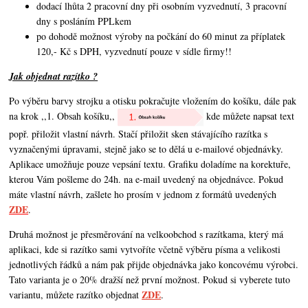
dodací lhůta 2 pracovní dny při osobním vyzvednutí, 3 pracovní
dny s posláním PPLkem
po dohodě možnost výroby na počkání do 60 minut za příplatek
120,- Kč s DPH, vyzvednutí pouze v sídle firmy!!
Jak objednat razítko ?
Po výběru barvy strojku a otisku pokračujte vložením do košíku, dále pak
na krok ,,1. Obsah košíku,,
kde můžete napsat text
popř. přiložit vlastní návrh. Stačí přiložit sken stávajícího razítka s
vyznačenými úpravami, stejně jako se to dělá u e-mailové objednávky.
Aplikace umožňuje pouze vepsání textu. Grafiku doladíme na korektuře,
kterou Vám pošleme do 24h. na e-mail uvedený na objednávce. Pokud
máte vlastní návrh,
zašlete ho prosím v jednom z formátů uvedených
ZDE
.
Druhá možnost je přesměrování na velkoobchod s razítkama, který má
aplikaci, kde si razítko sami vytvoříte včetně výběru písma a velikosti
jednotlivých řádků a nám pak přijde objednávka jako koncovému výrobci.
Tato varianta je o 20% dražší než první možnost. Pokud si vyberete tuto
ZDE
variantu, můžete razítko objednat
.