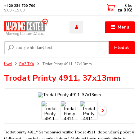
0
ks
+420 234 700 700
za
0 Kč
9:00 - 15:00
Menu
Hledat
Úvod
RAZÍTKA
Trodat Printy 4911, 37x13mm
Trodat Printy 4911, 37x13mm
Trodat printy 4911* Samobarvicí razítko Trodat 4911, doporučený počet 4
řádky textu, aby byla zaručená dobrá čitelnost textu. rozměr otisku je