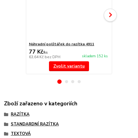
Náhradní polštářek do razítka 4911
NORIS 191 r
77 Kč
297 Kč
/
ks
/
ks
skladem 152 ks
63,64 Kč
bez DPH
245,45 Kč
be
Zvolit variantu
Zboží zařazeno v kategoriích
RAZÍTKA
STANDARDNÍ RAZÍTKA
TEXTOVÁ