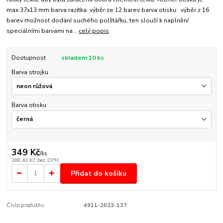
max 37x13 mm barva razítka: výběr ze 12 barev barva otisku: výběr z 16
barev možnost dodání suchého polštářku, ten slouží k naplnění
speciálními barvami na...
celý popis
Dostupnost
skladem 10 ks
Barva strojku
Barva otisku
349 Kč
/
ks
288,43 Kč
bez DPH
Přidat do košíku
Číslo produktu:
4911-2023-137