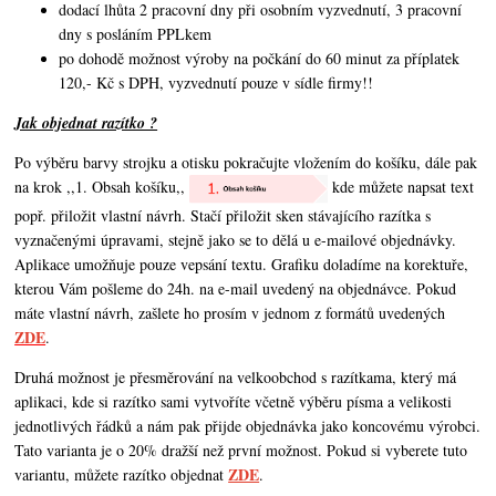
dodací lhůta 2 pracovní dny při osobním vyzvednutí, 3 pracovní
dny s posláním PPLkem
po dohodě možnost výroby na počkání do 60 minut za příplatek
120,- Kč s DPH, vyzvednutí pouze v sídle firmy!!
Jak objednat razítko ?
Po výběru barvy strojku a otisku pokračujte vložením do košíku, dále pak
na krok ,,1. Obsah košíku,,
kde můžete napsat text
popř. přiložit vlastní návrh. Stačí přiložit sken stávajícího razítka s
vyznačenými úpravami, stejně jako se to dělá u e-mailové objednávky.
Aplikace umožňuje pouze vepsání textu. Grafiku doladíme na korektuře,
kterou Vám pošleme do 24h. na e-mail uvedený na objednávce. Pokud
máte vlastní návrh,
zašlete ho prosím v jednom z formátů uvedených
ZDE
.
Druhá možnost je přesměrování na velkoobchod s razítkama, který má
aplikaci, kde si razítko sami vytvoříte včetně výběru písma a velikosti
jednotlivých řádků a nám pak přijde objednávka jako koncovému výrobci.
Tato varianta je o 20% dražší než první možnost. Pokud si vyberete tuto
ZDE
variantu, můžete razítko objednat
.