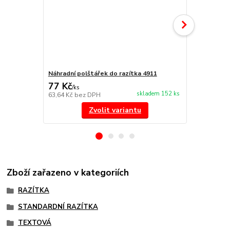
Náhradní polštářek do razítka 4911
NORIS 191 r
77 Kč
297 Kč
/
ks
/
ks
skladem 152 ks
63,64 Kč
bez DPH
245,45 Kč
be
Zvolit variantu
Zboží zařazeno v kategoriích
RAZÍTKA
STANDARDNÍ RAZÍTKA
TEXTOVÁ