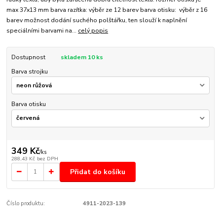
max 37x13 mm barva razítka: výběr ze 12 barev barva otisku: výběr z 16
barev možnost dodání suchého polštářku, ten slouží k naplnění
speciálními barvami na...
celý popis
Dostupnost
skladem 10 ks
Barva strojku
Barva otisku
349 Kč
/
ks
288,43 Kč
bez DPH
Přidat do košíku
Číslo produktu:
4911-2023-139