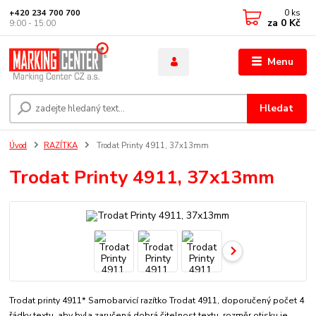
0
ks
+420 234 700 700
za
0 Kč
9:00 - 15:00
Menu
Hledat
Úvod
RAZÍTKA
Trodat Printy 4911, 37x13mm
Trodat Printy 4911, 37x13mm
Trodat printy 4911* Samobarvicí razítko Trodat 4911, doporučený počet 4
řádky textu, aby byla zaručená dobrá čitelnost textu. rozměr otisku je