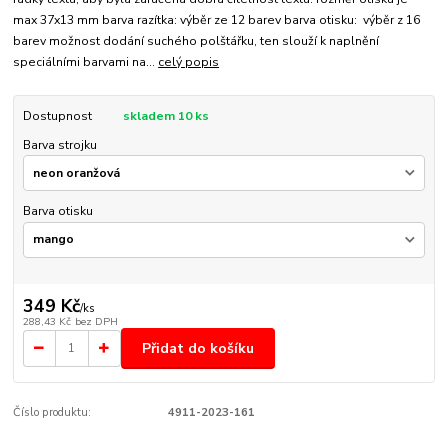
max 37x13 mm barva razítka: výběr ze 12 barev barva otisku: výběr z 16
barev možnost dodání suchého polštářku, ten slouží k naplnění
speciálními barvami na...
celý popis
Dostupnost
skladem 10 ks
Barva strojku
Barva otisku
349 Kč
/
ks
288,43 Kč
bez DPH
Přidat do košíku
Číslo produktu:
4911-2023-161