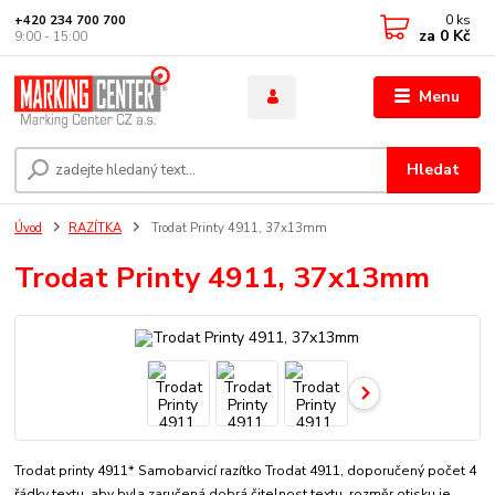
0
ks
+420 234 700 700
za
0 Kč
9:00 - 15:00
Menu
Hledat
Úvod
RAZÍTKA
Trodat Printy 4911, 37x13mm
Trodat Printy 4911, 37x13mm
Trodat printy 4911* Samobarvicí razítko Trodat 4911, doporučený počet 4
řádky textu, aby byla zaručená dobrá čitelnost textu. rozměr otisku je