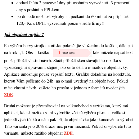
dodací lhůta 2 pracovní dny při osobním vyzvednutí, 3 pracovní
dny s posláním PPLkem
po dohodě možnost výroby na počkání do 60 minut za příplatek
120,- Kč s DPH, vyzvednutí pouze v sídle firmy!!
Jak objednat razítko ?
Po výběru barvy strojku a otisku pokračujte vložením do košíku, dále pak
na krok ,,1. Obsah košíku,,
kde můžete napsat text
popř. přiložit vlastní návrh. Stačí přiložit sken stávajícího razítka s
vyznačenými úpravami, stejně jako se to dělá u e-mailové objednávky.
Aplikace umožňuje pouze vepsání textu. Grafiku doladíme na korektuře,
kterou Vám pošleme do 24h. na e-mail uvedený na objednávce. Pokud
máte vlastní návrh,
zašlete ho prosím v jednom z formátů uvedených
ZDE
.
Druhá možnost je přesměrování na velkoobchod s razítkama, který má
aplikaci, kde si razítko sami vytvoříte včetně výběru písma a velikosti
jednotlivých řádků a nám pak přijde objednávka jako koncovému výrobci.
Tato varianta je o 20% dražší než první možnost. Pokud si vyberete tuto
ZDE
variantu, můžete razítko objednat
.