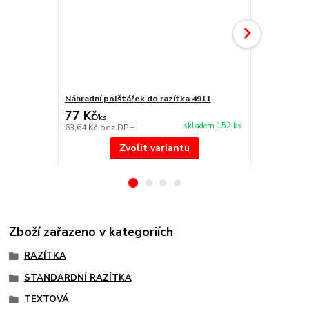
Náhradní polštářek do razítka 4911
NORIS 191 r
77 Kč
297 Kč
/
ks
/
ks
skladem 152 ks
63,64 Kč
bez DPH
245,45 Kč
be
Zvolit variantu
Zboží zařazeno v kategoriích
RAZÍTKA
STANDARDNÍ RAZÍTKA
TEXTOVÁ