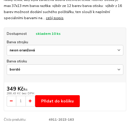
max 37x13 mm barva razítka: výběr ze 12 barev barva otisku: výběr z 16
barev možnost dodání suchého polštářku, ten slouží k naplnění
speciálními barvami na...
celý popis
Dostupnost
skladem 10 ks
Barva strojku
Barva otisku
349 Kč
/
ks
288,43 Kč
bez DPH
Přidat do košíku
Číslo produktu:
4911-2023-163