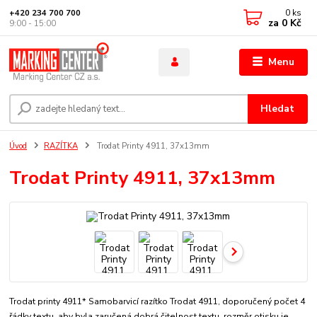
0
ks
+420 234 700 700
za
0 Kč
9:00 - 15:00
Menu
Hledat
Úvod
RAZÍTKA
Trodat Printy 4911, 37x13mm
Trodat Printy 4911, 37x13mm
Trodat printy 4911* Samobarvicí razítko Trodat 4911, doporučený počet 4
řádky textu, aby byla zaručená dobrá čitelnost textu. rozměr otisku je