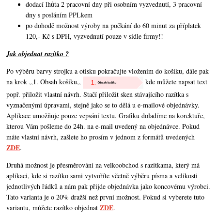
dodací lhůta 2 pracovní dny při osobním vyzvednutí, 3 pracovní
dny s posláním PPLkem
po dohodě možnost výroby na počkání do 60 minut za příplatek
120,- Kč s DPH, vyzvednutí pouze v sídle firmy!!
Jak objednat razítko ?
Po výběru barvy strojku a otisku pokračujte vložením do košíku, dále pak
na krok ,,1. Obsah košíku,,
kde můžete napsat text
popř. přiložit vlastní návrh. Stačí přiložit sken stávajícího razítka s
vyznačenými úpravami, stejně jako se to dělá u e-mailové objednávky.
Aplikace umožňuje pouze vepsání textu. Grafiku doladíme na korektuře,
kterou Vám pošleme do 24h. na e-mail uvedený na objednávce. Pokud
máte vlastní návrh,
zašlete ho prosím v jednom z formátů uvedených
ZDE
.
Druhá možnost je přesměrování na velkoobchod s razítkama, který má
aplikaci, kde si razítko sami vytvoříte včetně výběru písma a velikosti
jednotlivých řádků a nám pak přijde objednávka jako koncovému výrobci.
Tato varianta je o 20% dražší než první možnost. Pokud si vyberete tuto
ZDE
variantu, můžete razítko objednat
.