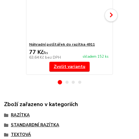
Náhradní polštářek do razítka 4911
NORIS 191 r
77 Kč
297 Kč
/
ks
/
ks
skladem 152 ks
63,64 Kč
bez DPH
245,45 Kč
be
Zvolit variantu
Zboží zařazeno v kategoriích
RAZÍTKA
STANDARDNÍ RAZÍTKA
TEXTOVÁ