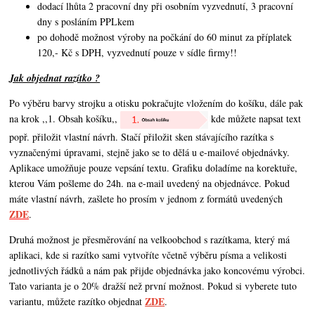
dodací lhůta 2 pracovní dny při osobním vyzvednutí, 3 pracovní
dny s posláním PPLkem
po dohodě možnost výroby na počkání do 60 minut za příplatek
120,- Kč s DPH, vyzvednutí pouze v sídle firmy!!
Jak objednat razítko ?
Po výběru barvy strojku a otisku pokračujte vložením do košíku, dále pak
na krok ,,1. Obsah košíku,,
kde můžete napsat text
popř. přiložit vlastní návrh. Stačí přiložit sken stávajícího razítka s
vyznačenými úpravami, stejně jako se to dělá u e-mailové objednávky.
Aplikace umožňuje pouze vepsání textu. Grafiku doladíme na korektuře,
kterou Vám pošleme do 24h. na e-mail uvedený na objednávce. Pokud
máte vlastní návrh,
zašlete ho prosím v jednom z formátů uvedených
ZDE
.
Druhá možnost je přesměrování na velkoobchod s razítkama, který má
aplikaci, kde si razítko sami vytvoříte včetně výběru písma a velikosti
jednotlivých řádků a nám pak přijde objednávka jako koncovému výrobci.
Tato varianta je o 20% dražší než první možnost. Pokud si vyberete tuto
ZDE
variantu, můžete razítko objednat
.