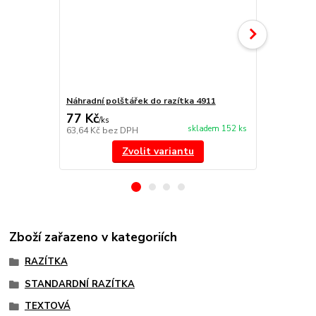
Náhradní polštářek do razítka 4911
NORIS 191 r
77 Kč
297 Kč
/
ks
/
ks
skladem 152 ks
63,64 Kč
bez DPH
245,45 Kč
be
Zvolit variantu
Zboží zařazeno v kategoriích
RAZÍTKA
STANDARDNÍ RAZÍTKA
TEXTOVÁ