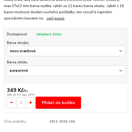
max 37x13 mm barva razítka: výběr ze 12 barev barva otisku: výběr z 16
barev možnost dodání suchého polštářku, ten slouží k naplnění
speciálními barvami na...
celý popis
Dostupnost
skladem 10 ks
Barva strojku
Barva otisku
349 Kč
/
ks
288,43 Kč
bez DPH
Přidat do košíku
Číslo produktu:
4911-2023-164