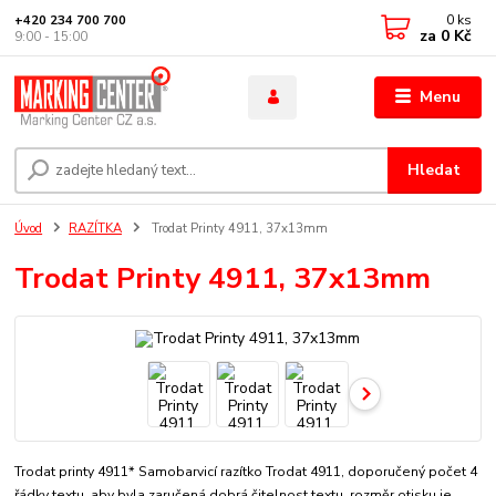
0
ks
+420 234 700 700
za
0 Kč
9:00 - 15:00
Menu
Hledat
Úvod
RAZÍTKA
Trodat Printy 4911, 37x13mm
Trodat Printy 4911, 37x13mm
Trodat printy 4911* Samobarvicí razítko Trodat 4911, doporučený počet 4
řádky textu, aby byla zaručená dobrá čitelnost textu. rozměr otisku je