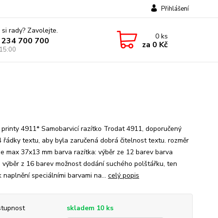
Přihlášení
 si rady? Zavolejte.
0
ks
 234 700 700
za
0 Kč
 15:00
 printy 4911* Samobarvicí razítko Trodat 4911, doporučený
4 řádky textu, aby byla zaručená dobrá čitelnost textu. rozměr
 je max 37x13 mm barva razítka: výběr ze 12 barev barva
: výběr z 16 barev možnost dodání suchého polštářku, ten
k naplnění speciálními barvami na...
celý popis
tupnost
skladem 10 ks