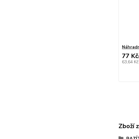
Náhradn
77 Kč
63,64 K
Zboží 
RAZÍ