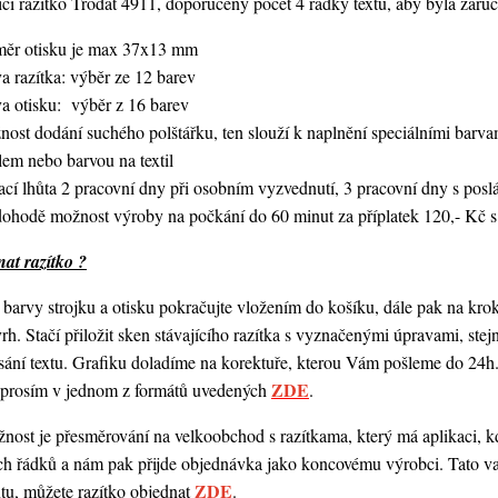
í razítko Trodat 4911, doporučený počet 4 řádky textu,
aby byla zaruč
měr otisku je max 37x13 mm
a razítka: výběr ze 12 barev
va otisku: výběr z 16 barev
nost dodání suchého polštářku, ten slouží k naplnění speciálními bar
lem nebo barvou na textil
ací lhůta 2 pracovní dny při osobním vyzvednutí, 3 pracovní dny s po
dohodě možnost výroby na počkání do 60 minut za příplatek 120,- Kč s
at razítko ?
barvy strojku a otisku pokračujte vložením do košíku, dále pak na kro
vrh. Stačí přiložit sken stávajícího razítka s vyznačenými úpravami, st
ání textu. Grafiku doladíme na korektuře, kterou Vám pošleme do 24h.
ZDE
o prosím v jednom z formátů uvedených
.
ost je přesměrování na velkoobchod s razítkama, který má aplikaci, kde
ch řádků a nám pak přijde objednávka jako koncovému výrobci. Tato va
ZDE
ntu, můžete razítko objednat
.