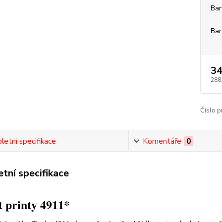
Bar
Bar
34
288
Číslo p
etní specifikace
Komentáře
0
tní specifikace
 printy 4911*