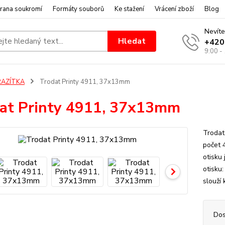
rana soukromí
Formáty souborů
Ke stažení
Vrácení zboží
Blog
Nevíte
Hledat
+420
9:00 -
RAZÍTKA
Trodat Printy 4911, 37x13mm
at Printy 4911, 37x13mm
Trodat
počet 
otisku
otisku
slouží 
Dos