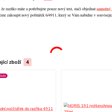
samotný 
 že razítko máte a potřebujete pouze nový text, stačí objednat
me zakoupit nový polštářek 6/4911, který se Vám nabídne v souvisejícím
.
jící zboží
4
dukt