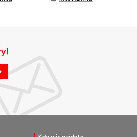
y!
Kde nás najdete