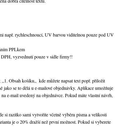
ená dobrá čitelnost textu.
vami např. rychleschnoucí, UV barvou viditelnou pouze pod UV
sláním PPLkem
 DPH, vyzvednutí pouze v sídle firmy!!
k ,,1. Obsah košíku,,
kde můžete napsat text popř. přiložit
ejně jako se to dělá u e-mailové objednávky. Aplikace umožňuje
 na e-mail uvedený na objednávce. Pokud máte vlastní návrh,
 si razítko sami vytvoříte včetně výběru písma a velikosti
rianta je o 20% dražší než první možnost. Pokud si vyberete