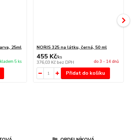
arva, 25ml
NORIS 325 na látku, černá, 50 ml
NO
455 Kč
4
/
ks
kladem 5 ks
do 3 - 14 dnů
376,03 Kč
bez DPH
34
Přidat do košíku
TOVÁ
OBDELNÍKOVÁ