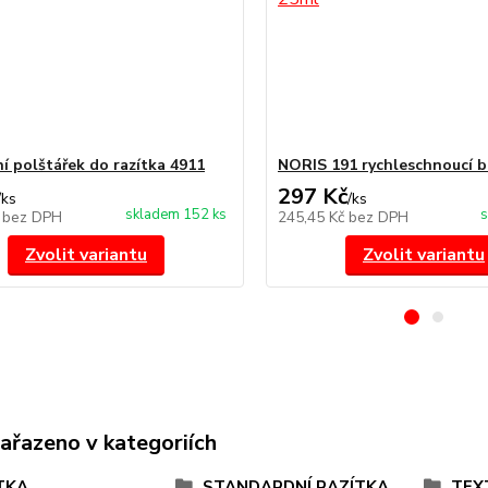
í polštářek do razítka 4911
NORIS 191 rychleschnoucí b
297 Kč
/
ks
/
ks
skladem 152 ks
s
č
bez DPH
245,45 Kč
bez DPH
Zvolit variantu
Zvolit variantu
zařazeno v kategoriích
TKA
STANDARDNÍ RAZÍTKA
TEX