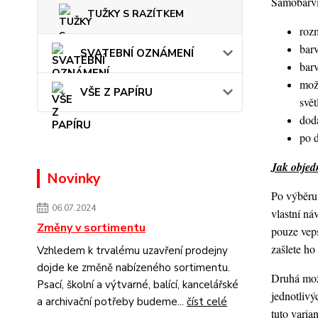
Samobarvic
TUŽKY S RAZÍTKEM
roz
barv
SVATEBNÍ OZNÁMENÍ
bar
mož
VŠE Z PAPÍRU
svět
dod
po 
Jak objedn
Novinky
Po výběru 
06.07.2024
vlastní ná
Změny v sortimentu
pouze veps
zašlete h
Vzhledem k trvalému uzavření prodejny
dojde ke změně nabízeného sortimentu.
Druhá možn
Psací, školní a výtvarné, balící, kancelářské
jednotlivý
a archivační potřeby budeme...
číst celé
tuto varia