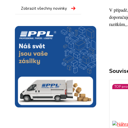
Zobrazit všechny novinky
V případě,
doporučuje
razítkům,,
Souvise
TOP pro