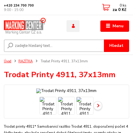
0
ks
+420 234 700 700
za
0 Kč
9:00 - 15:00
Menu
Hledat
Úvod
RAZÍTKA
Trodat Printy 4911, 37x13mm
Trodat Printy 4911, 37x13mm
Trodat printy 4911* Samobarvicí razítko Trodat 4911, doporučený počet 4
řádky textu, aby byla zaručená dobrá čitelnost textu. rozměr otisku je