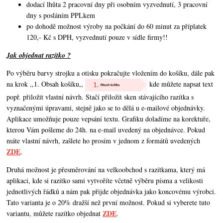
dodací lhůta 2 pracovní dny při osobním vyzvednutí, 3 pracovní
dny s posláním PPLkem
po dohodě možnost výroby na počkání do 60 minut za příplatek
120,- Kč s DPH, vyzvednutí pouze v sídle firmy!!
Jak objednat razítko ?
Po výběru barvy strojku a otisku pokračujte vložením do košíku, dále pak
na krok ,,1. Obsah košíku,,
kde můžete napsat text
popř. přiložit vlastní návrh. Stačí přiložit sken stávajícího razítka s
vyznačenými úpravami, stejně jako se to dělá u e-mailové objednávky.
Aplikace umožňuje pouze vepsání textu. Grafiku doladíme na korektuře,
kterou Vám pošleme do 24h. na e-mail uvedený na objednávce. Pokud
máte vlastní návrh,
zašlete ho prosím v jednom z formátů uvedených
ZDE
.
Druhá možnost je přesměrování na velkoobchod s razítkama, který má
aplikaci, kde si razítko sami vytvoříte včetně výběru písma a velikosti
jednotlivých řádků a nám pak přijde objednávka jako koncovému výrobci.
Tato varianta je o 20% dražší než první možnost. Pokud si vyberete tuto
ZDE
variantu, můžete razítko objednat
.