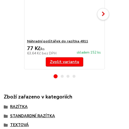
Náhradní polštářek do razítka 4911
NORIS 191 r
77 Kč
297 Kč
/
ks
/
ks
skladem 152 ks
63,64 Kč
bez DPH
245,45 Kč
be
Zvolit variantu
Zboží zařazeno v kategoriích
RAZÍTKA
STANDARDNÍ RAZÍTKA
TEXTOVÁ