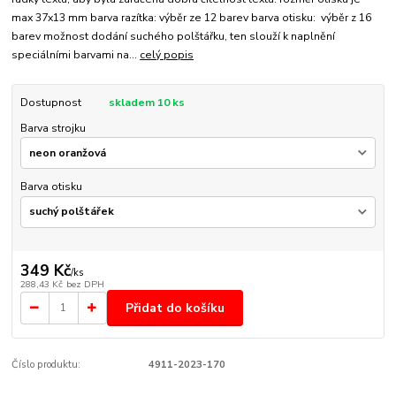
max 37x13 mm barva razítka: výběr ze 12 barev barva otisku: výběr z 16
barev možnost dodání suchého polštářku, ten slouží k naplnění
speciálními barvami na...
celý popis
Dostupnost
skladem 10 ks
Barva strojku
Barva otisku
349 Kč
/
ks
288,43 Kč
bez DPH
Přidat do košíku
Číslo produktu:
4911-2023-170