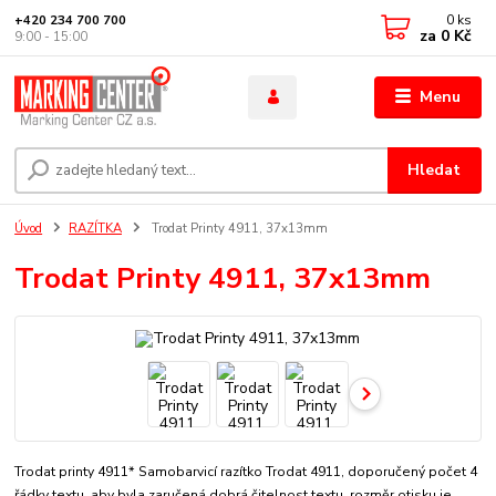
0
ks
+420 234 700 700
za
0 Kč
9:00 - 15:00
Menu
Hledat
Úvod
RAZÍTKA
Trodat Printy 4911, 37x13mm
Trodat Printy 4911, 37x13mm
Trodat printy 4911* Samobarvicí razítko Trodat 4911, doporučený počet 4
řádky textu, aby byla zaručená dobrá čitelnost textu. rozměr otisku je