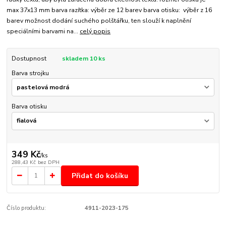
max 37x13 mm barva razítka: výběr ze 12 barev barva otisku: výběr z 16
barev možnost dodání suchého polštářku, ten slouží k naplnění
speciálními barvami na...
celý popis
Dostupnost
skladem 10 ks
Barva strojku
Barva otisku
349 Kč
/
ks
288,43 Kč
bez DPH
Přidat do košíku
Číslo produktu:
4911-2023-175