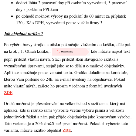
dodací lhůta 2 pracovní dny při osobním vyzvednutí, 3 pracovní
dny s posláním PPLkem
po dohodě možnost výroby na počkání do 60 minut za příplatek
120,- Kč s DPH, vyzvednutí pouze v sídle firmy!!
Jak objednat razítko ?
Po výběru barvy strojku a otisku pokračujte vložením do košíku, dále pak
na krok ,,1. Obsah košíku,,
kde můžete napsat text
popř. přiložit vlastní návrh. Stačí přiložit sken stávajícího razítka s
vyznačenými úpravami, stejně jako se to dělá u e-mailové objednávky.
Aplikace umožňuje pouze vepsání textu. Grafiku doladíme na korektuře,
kterou Vám pošleme do 24h. na e-mail uvedený na objednávce. Pokud
máte vlastní návrh,
zašlete ho prosím v jednom z formátů uvedených
ZDE
.
Druhá možnost je přesměrování na velkoobchod s razítkama, který má
aplikaci, kde si razítko sami vytvoříte včetně výběru písma a velikosti
jednotlivých řádků a nám pak přijde objednávka jako koncovému výrobci.
Tato varianta je o 20% dražší než první možnost. Pokud si vyberete tuto
ZDE
variantu, můžete razítko objednat
.