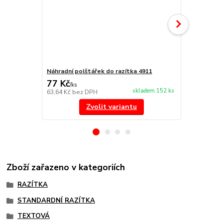
Náhradní polštářek do razítka 4911
NORIS 191 r
77 Kč
297 Kč
/
ks
/
ks
skladem 152 ks
63,64 Kč
bez DPH
245,45 Kč
be
Zvolit variantu
Zboží zařazeno v kategoriích
RAZÍTKA
STANDARDNÍ RAZÍTKA
TEXTOVÁ