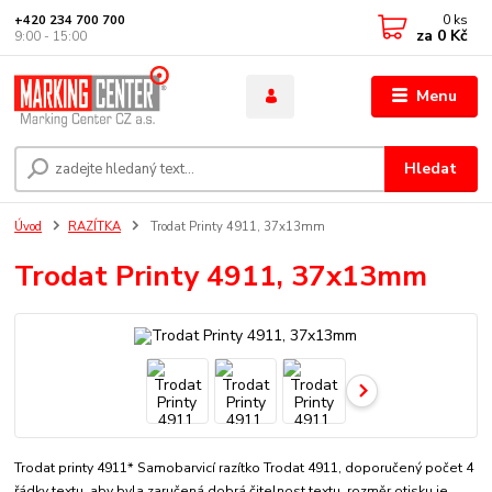
0
ks
+420 234 700 700
za
0 Kč
9:00 - 15:00
Menu
Hledat
Úvod
RAZÍTKA
Trodat Printy 4911, 37x13mm
Trodat Printy 4911, 37x13mm
Trodat printy 4911* Samobarvicí razítko Trodat 4911, doporučený počet 4
řádky textu, aby byla zaručená dobrá čitelnost textu. rozměr otisku je