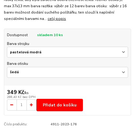
max 37x13 mm barva razítka: výběr ze 12 barev barva otisku: výběr z 16
barev možnost dodání suchého polštářku, ten slouží k naplnění
speciálními barvami na...
celý popis
Dostupnost
skladem 10 ks
Barva strojku
Barva otisku
349 Kč
/
ks
288,43 Kč
bez DPH
Přidat do košíku
Číslo produktu:
4911-2023-176