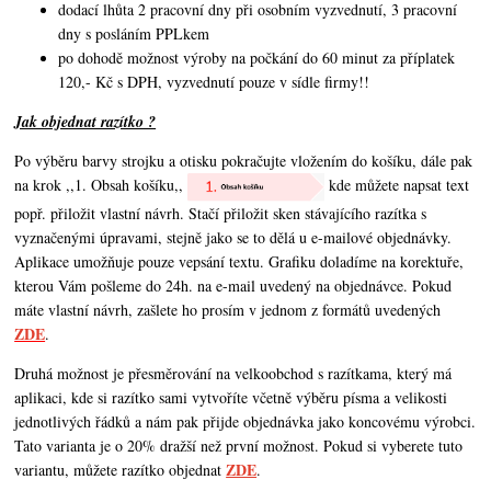
dodací lhůta 2 pracovní dny při osobním vyzvednutí, 3 pracovní
dny s posláním PPLkem
po dohodě možnost výroby na počkání do 60 minut za příplatek
120,- Kč s DPH, vyzvednutí pouze v sídle firmy!!
Jak objednat razítko ?
Po výběru barvy strojku a otisku pokračujte vložením do košíku, dále pak
na krok ,,1. Obsah košíku,,
kde můžete napsat text
popř. přiložit vlastní návrh. Stačí přiložit sken stávajícího razítka s
vyznačenými úpravami, stejně jako se to dělá u e-mailové objednávky.
Aplikace umožňuje pouze vepsání textu. Grafiku doladíme na korektuře,
kterou Vám pošleme do 24h. na e-mail uvedený na objednávce. Pokud
máte vlastní návrh,
zašlete ho prosím v jednom z formátů uvedených
ZDE
.
Druhá možnost je přesměrování na velkoobchod s razítkama, který má
aplikaci, kde si razítko sami vytvoříte včetně výběru písma a velikosti
jednotlivých řádků a nám pak přijde objednávka jako koncovému výrobci.
Tato varianta je o 20% dražší než první možnost. Pokud si vyberete tuto
ZDE
variantu, můžete razítko objednat
.