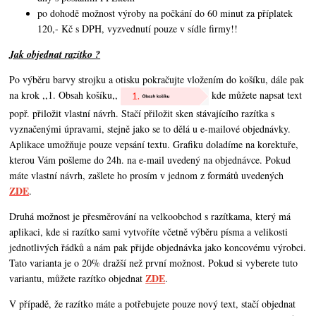
po dohodě možnost výroby na počkání do 60 minut za příplatek
120,- Kč s DPH, vyzvednutí pouze v sídle firmy!!
Jak objednat razítko ?
Po výběru barvy strojku a otisku pokračujte vložením do košíku, dále pak
na krok ,,1. Obsah košíku,,
kde můžete napsat text
popř. přiložit vlastní návrh. Stačí přiložit sken stávajícího razítka s
vyznačenými úpravami, stejně jako se to dělá u e-mailové objednávky.
Aplikace umožňuje pouze vepsání textu. Grafiku doladíme na korektuře,
kterou Vám pošleme do 24h. na e-mail uvedený na objednávce. Pokud
máte vlastní návrh,
zašlete ho prosím v jednom z formátů uvedených
ZDE
.
Druhá možnost je přesměrování na velkoobchod s razítkama, který má
aplikaci, kde si razítko sami vytvoříte včetně výběru písma a velikosti
jednotlivých řádků a nám pak přijde objednávka jako koncovému výrobci.
Tato varianta je o 20% dražší než první možnost. Pokud si vyberete tuto
ZDE
variantu, můžete razítko objednat
.
V případě, že razítko máte a potřebujete pouze nový text, stačí objednat