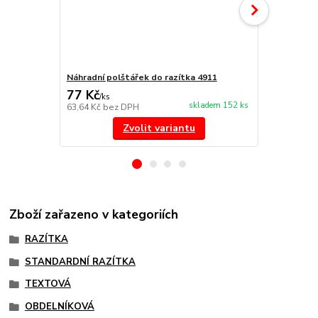
Náhradní polštářek do razítka 4911
NORIS 191 r
77 Kč
297 Kč
/
ks
/
ks
skladem 152 ks
63,64 Kč
bez DPH
245,45 Kč
be
Zvolit variantu
Zboží zařazeno v kategoriích
RAZÍTKA
STANDARDNÍ RAZÍTKA
TEXTOVÁ
OBDELNÍKOVÁ