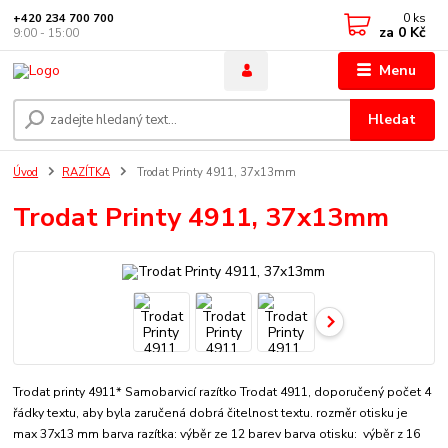
0
ks
+420 234 700 700
za
0 Kč
9:00 - 15:00
Menu
Hledat
Úvod
RAZÍTKA
Trodat Printy 4911, 37x13mm
Trodat Printy 4911, 37x13mm
Trodat printy 4911* Samobarvicí razítko Trodat 4911, doporučený počet 4
řádky textu, aby byla zaručená dobrá čitelnost textu. rozměr otisku je
max 37x13 mm barva razítka: výběr ze 12 barev barva otisku: výběr z 16