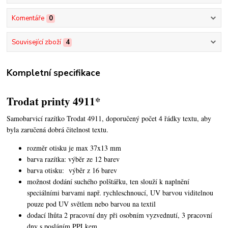
Komentáře
0
Související zboží
4
Kompletní specifikace
Trodat printy 4911*
Samobarvicí razítko Trodat 4911, doporučený počet 4 řádky textu,
aby
byla zaručená dobrá čitelnost textu.
rozměr otisku je max 37x13 mm
barva razítka: výběr ze 12 barev
barva otisku: výběr z 16 barev
možnost dodání suchého polštářku, ten slouží k naplnění
speciálními barvami např. rychleschnoucí, UV barvou viditelnou
pouze pod UV světlem nebo barvou na textil
dodací lhůta 2 pracovní dny při osobním vyzvednutí, 3 pracovní
dny s posláním PPLkem