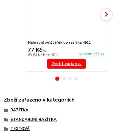
Náhradní polštářek do razítka 4911
NORIS 191 r
77 Kč
297 Kč
/
ks
/
ks
skladem 152 ks
63,64 Kč
bez DPH
245,45 Kč
be
Zvolit variantu
Zboží zařazeno v kategoriích
RAZÍTKA
STANDARDNÍ RAZÍTKA
TEXTOVÁ