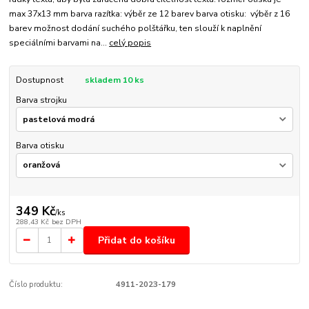
max 37x13 mm barva razítka: výběr ze 12 barev barva otisku: výběr z 16
barev možnost dodání suchého polštářku, ten slouží k naplnění
speciálními barvami na...
celý popis
Dostupnost
skladem 10 ks
Barva strojku
Barva otisku
349 Kč
/
ks
288,43 Kč
bez DPH
Přidat do košíku
Číslo produktu:
4911-2023-179