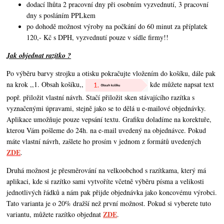
dodací lhůta 2 pracovní dny při osobním vyzvednutí, 3 pracovní
dny s posláním PPLkem
po dohodě možnost výroby na počkání do 60 minut za příplatek
120,- Kč s DPH, vyzvednutí pouze v sídle firmy!!
Jak objednat razítko ?
Po výběru barvy strojku a otisku pokračujte vložením do košíku, dále pak
na krok ,,1. Obsah košíku,,
kde můžete napsat text
popř. přiložit vlastní návrh. Stačí přiložit sken stávajícího razítka s
vyznačenými úpravami, stejně jako se to dělá u e-mailové objednávky.
Aplikace umožňuje pouze vepsání textu. Grafiku doladíme na korektuře,
kterou Vám pošleme do 24h. na e-mail uvedený na objednávce. Pokud
máte vlastní návrh,
zašlete ho prosím v jednom z formátů uvedených
ZDE
.
Druhá možnost je přesměrování na velkoobchod s razítkama, který má
aplikaci, kde si razítko sami vytvoříte včetně výběru písma a velikosti
jednotlivých řádků a nám pak přijde objednávka jako koncovému výrobci.
Tato varianta je o 20% dražší než první možnost. Pokud si vyberete tuto
ZDE
variantu, můžete razítko objednat
.