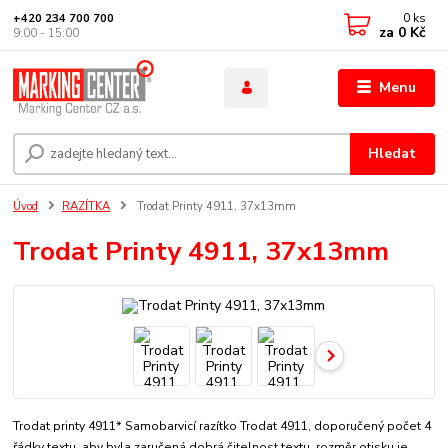
0
ks
+420 234 700 700
za
0 Kč
9:00 - 15:00
Menu
Hledat
Úvod
RAZÍTKA
Trodat Printy 4911, 37x13mm
Trodat Printy 4911, 37x13mm
Trodat printy 4911* Samobarvicí razítko Trodat 4911, doporučený počet 4
řádky textu, aby byla zaručená dobrá čitelnost textu. rozměr otisku je