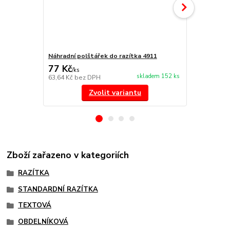
Náhradní polštářek do razítka 4911
NORIS 191 r
77 Kč
297 Kč
/
ks
/
ks
skladem 152 ks
63,64 Kč
bez DPH
245,45 Kč
be
Zvolit variantu
Zboží zařazeno v kategoriích
RAZÍTKA
STANDARDNÍ RAZÍTKA
TEXTOVÁ
OBDELNÍKOVÁ