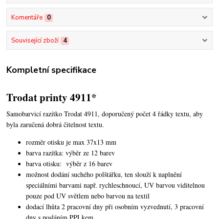
Komentáře
0
Související zboží
4
Kompletní specifikace
Trodat printy 4911*
Samobarvicí razítko Trodat 4911, doporučený počet 4 řádky textu,
aby
byla zaručená dobrá čitelnost textu.
rozměr otisku je max 37x13 mm
barva razítka: výběr ze 12 barev
barva otisku: výběr z 16 barev
možnost dodání suchého polštářku, ten slouží k naplnění
speciálními barvami např. rychleschnoucí, UV barvou viditelnou
pouze pod UV světlem nebo barvou na textil
dodací lhůta 2 pracovní dny při osobním vyzvednutí, 3 pracovní
dny s posláním PPLkem