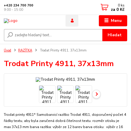
0
ks
+420 234 700 700
za
0 Kč
9:00 - 15:00
Menu
Hledat
Úvod
RAZÍTKA
Trodat Printy 4911, 37x13mm
Trodat Printy 4911, 37x13mm
Trodat printy 4911* Samobarvicí razítko Trodat 4911, doporučený počet 4
řádky textu, aby byla zaručená dobrá čitelnost textu. rozměr otisku je
max 37x13 mm barva razítka: výběr ze 12 barev barva otisku: výběr z 16