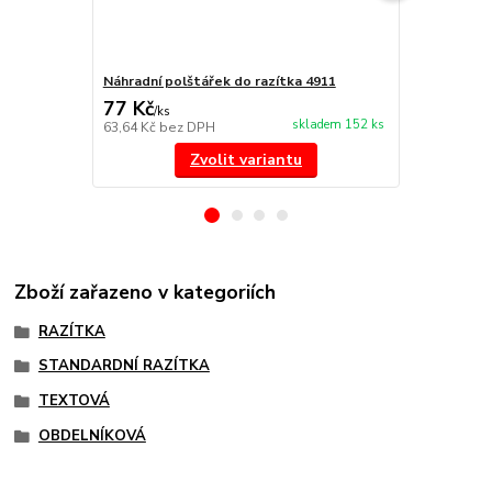
Náhradní polštářek do razítka 4911
NORIS 191 r
77 Kč
297 Kč
/
ks
/
ks
skladem 152 ks
63,64 Kč
bez DPH
245,45 Kč
be
Zvolit variantu
Zboží zařazeno v kategoriích
RAZÍTKA
STANDARDNÍ RAZÍTKA
TEXTOVÁ
OBDELNÍKOVÁ