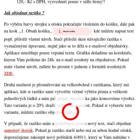
120,- Kč s DPH, vyzvednutí pouze v sídle firmy!!
Jak objednat razítko ?
Po výběru barvy strojku a otisku pokračujte vložením do košíku, dále pak
na krok ,,1. Obsah košíku,,
kde můžete napsat text
popř. přiložit vlastní návrh. Stačí přiložit sken stávajícího razítka s
vyznačenými úpravami, stejně jako se to dělá u e-mailové objednávky.
Aplikace umožňuje pouze vepsání textu. Grafiku doladíme na korektuře,
kterou Vám pošleme do 24h. na e-mail uvedený na objednávce. Pokud
máte vlastní návrh,
zašlete ho prosím v jednom z formátů uvedených
ZDE
.
Druhá možnost je přesměrování na velkoobchod s razítkama, který má
aplikaci, kde si razítko sami vytvoříte včetně výběru písma a velikosti
jednotlivých řádků a nám pak přijde objednávka jako koncovému výrobci.
Tato varianta je o 20% dražší než první možnost. Pokud si vyberete tuto
ZDE
variantu, můžete razítko objednat
.
V případě, že razítko máte a potřebujete pouze nový text, stačí objednat
samotný štoček
. Pokud je razítko starší nebo má za sebou hodně otisků,
doporučujeme zakoupit nový polštářek 6/4911, který se Vám nabídne v