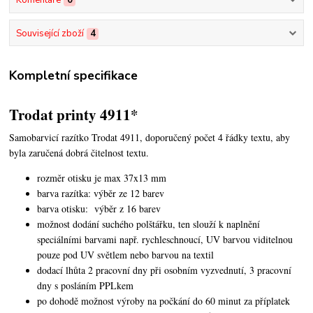
Komentáře
0
Související zboží
4
Kompletní specifikace
Trodat printy 4911*
Samobarvicí razítko Trodat 4911, doporučený počet 4 řádky textu,
aby
byla zaručená dobrá čitelnost textu.
rozměr otisku je max 37x13 mm
barva razítka: výběr ze 12 barev
barva otisku: výběr z 16 barev
možnost dodání suchého polštářku, ten slouží k naplnění
speciálními barvami např. rychleschnoucí, UV barvou viditelnou
pouze pod UV světlem nebo barvou na textil
dodací lhůta 2 pracovní dny při osobním vyzvednutí, 3 pracovní
dny s posláním PPLkem
po dohodě možnost výroby na počkání do 60 minut za příplatek