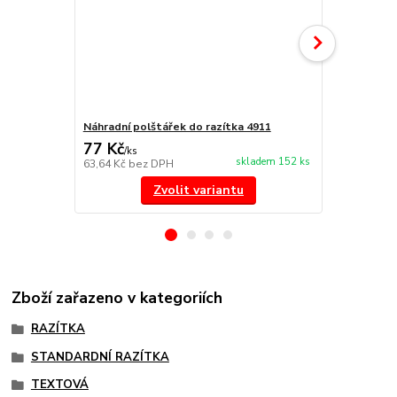
Náhradní polštářek do razítka 4911
NORIS 191 r
77 Kč
297 Kč
/
ks
/
ks
skladem 152 ks
63,64 Kč
bez DPH
245,45 Kč
be
Zvolit variantu
Zboží zařazeno v kategoriích
RAZÍTKA
STANDARDNÍ RAZÍTKA
TEXTOVÁ