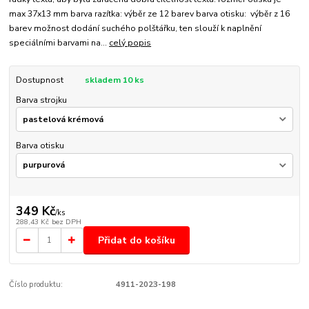
max 37x13 mm barva razítka: výběr ze 12 barev barva otisku: výběr z 16
barev možnost dodání suchého polštářku, ten slouží k naplnění
speciálními barvami na...
celý popis
Dostupnost
skladem 10 ks
Barva strojku
Barva otisku
349 Kč
/
ks
288,43 Kč
bez DPH
Přidat do košíku
Číslo produktu:
4911-2023-198