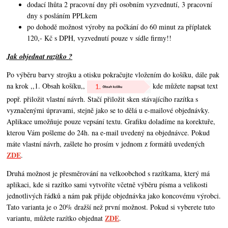
dodací lhůta 2 pracovní dny při osobním vyzvednutí, 3 pracovní
dny s posláním PPLkem
po dohodě možnost výroby na počkání do 60 minut za příplatek
120,- Kč s DPH, vyzvednutí pouze v sídle firmy!!
Jak objednat razítko ?
Po výběru barvy strojku a otisku pokračujte vložením do košíku, dále pak
na krok ,,1. Obsah košíku,,
kde můžete napsat text
popř. přiložit vlastní návrh. Stačí přiložit sken stávajícího razítka s
vyznačenými úpravami, stejně jako se to dělá u e-mailové objednávky.
Aplikace umožňuje pouze vepsání textu. Grafiku doladíme na korektuře,
kterou Vám pošleme do 24h. na e-mail uvedený na objednávce. Pokud
máte vlastní návrh,
zašlete ho prosím v jednom z formátů uvedených
ZDE
.
Druhá možnost je přesměrování na velkoobchod s razítkama, který má
aplikaci, kde si razítko sami vytvoříte včetně výběru písma a velikosti
jednotlivých řádků a nám pak přijde objednávka jako koncovému výrobci.
Tato varianta je o 20% dražší než první možnost. Pokud si vyberete tuto
ZDE
variantu, můžete razítko objednat
.