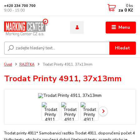
0
ks
+420 234 700 700
za
0 Kč
9:00 - 15:00
Menu
Hledat
Úvod
RAZÍTKA
Trodat Printy 4911, 37x13mm
Trodat Printy 4911, 37x13mm
Trodat printy 4911* Samobarvicí razítko Trodat 4911, doporučený počet 4
řádky textu, aby byla zaručená dobrá čitelnost textu. rozměr otisku je