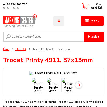
0
ks
+420 234 700 700
za
0 Kč
9:00 - 15:00
Menu
Hledat
Úvod
RAZÍTKA
Trodat Printy 4911, 37x13mm
Trodat Printy 4911, 37x13mm
Trodat printy 4911* Samobarvicí razítko Trodat 4911, doporučený počet 4
řádky textu, aby byla zaručená dobrá čitelnost textu. rozměr otisku je