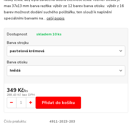
max 37x13 mm barva razítka: výběr ze 12 barev barva otisku: výběr z 16
barev možnost dodání suchého polštářku, ten slouží k naplnění
speciálními barvami na...
celý popis
Dostupnost
skladem 10 ks
Barva strojku
Barva otisku
349 Kč
/
ks
288,43 Kč
bez DPH
Přidat do košíku
Číslo produktu:
4911-2023-203