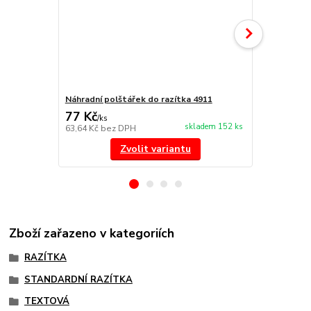
Náhradní polštářek do razítka 4911
NORIS 191 r
77 Kč
297 Kč
/
ks
/
ks
skladem 152 ks
63,64 Kč
bez DPH
245,45 Kč
be
Zvolit variantu
Zboží zařazeno v kategoriích
RAZÍTKA
STANDARDNÍ RAZÍTKA
TEXTOVÁ