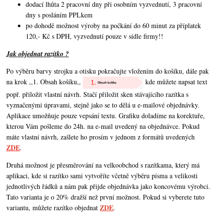
dodací lhůta 2 pracovní dny při osobním vyzvednutí, 3 pracovní
dny s posláním PPLkem
po dohodě možnost výroby na počkání do 60 minut za příplatek
120,- Kč s DPH, vyzvednutí pouze v sídle firmy!!
Jak objednat razítko ?
Po výběru barvy strojku a otisku pokračujte vložením do košíku, dále pak
na krok ,,1. Obsah košíku,,
kde můžete napsat text
popř. přiložit vlastní návrh. Stačí přiložit sken stávajícího razítka s
vyznačenými úpravami, stejně jako se to dělá u e-mailové objednávky.
Aplikace umožňuje pouze vepsání textu. Grafiku doladíme na korektuře,
kterou Vám pošleme do 24h. na e-mail uvedený na objednávce. Pokud
máte vlastní návrh,
zašlete ho prosím v jednom z formátů uvedených
ZDE
.
Druhá možnost je přesměrování na velkoobchod s razítkama, který má
aplikaci, kde si razítko sami vytvoříte včetně výběru písma a velikosti
jednotlivých řádků a nám pak přijde objednávka jako koncovému výrobci.
Tato varianta je o 20% dražší než první možnost. Pokud si vyberete tuto
ZDE
variantu, můžete razítko objednat
.