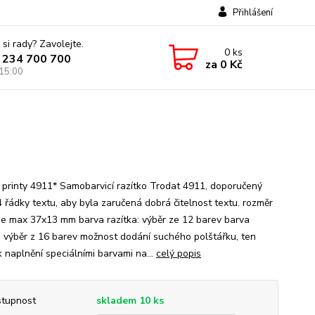
Přihlášení
 si rady? Zavolejte.
0
ks
 234 700 700
za
0 Kč
 15:00
 printy 4911* Samobarvicí razítko Trodat 4911, doporučený
4 řádky textu, aby byla zaručená dobrá čitelnost textu. rozměr
 je max 37x13 mm barva razítka: výběr ze 12 barev barva
: výběr z 16 barev možnost dodání suchého polštářku, ten
k naplnění speciálními barvami na...
celý popis
tupnost
skladem 10 ks