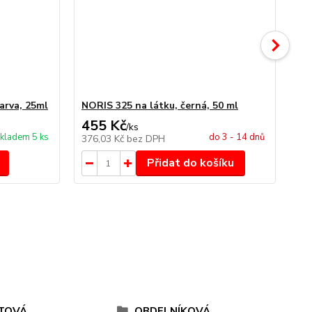
arva, 25ml
NORIS 325 na látku, černá, 50 ml
NO
455 Kč
4
/
ks
kladem 5 ks
do 3 - 14 dnů
376,03 Kč
bez DPH
34
Přidat do košíku
TOVÁ
OBDELNÍKOVÁ