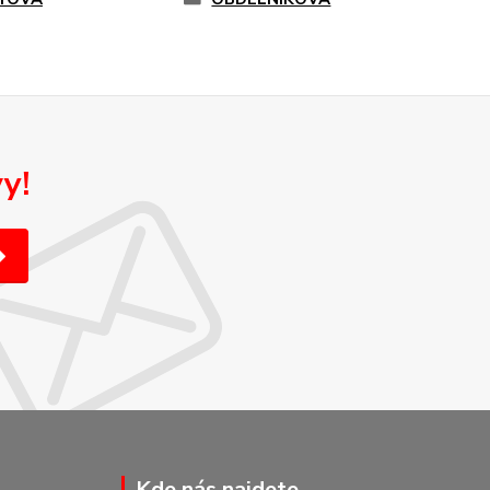
y!
Kde nás najdete