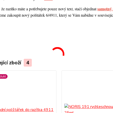
samotný 
 že razítko máte a potřebujete pouze nový text, stačí objednat
me zakoupit nový polštářek 6/4911, který se Vám nabídne v souvisejícím
.
jící zboží
4
dukt