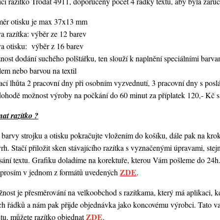
í razítko Trodat 4911, doporučený počet 4 řádky textu,
aby byla zaruč
měr otisku je max 37x13 mm
a razítka: výběr ze 12 barev
va otisku: výběr z 16 barev
nost dodání suchého polštářku, ten slouží k naplnění speciálními bar
lem nebo barvou na textil
ací lhůta 2 pracovní dny při osobním vyzvednutí, 3 pracovní dny s po
dohodě možnost výroby na počkání do 60 minut za příplatek 120,- Kč s
at razítko ?
barvy strojku a otisku pokračujte vložením do košíku, dále pak na kro
vrh. Stačí přiložit sken stávajícího razítka s vyznačenými úpravami, st
ání textu. Grafiku doladíme na korektuře, kterou Vám pošleme do 24h.
ZDE
o prosím v jednom z formátů uvedených
.
ost je přesměrování na velkoobchod s razítkama, který má aplikaci, kde
ch řádků a nám pak přijde objednávka jako koncovému výrobci. Tato va
ZDE
ntu, můžete razítko objednat
.