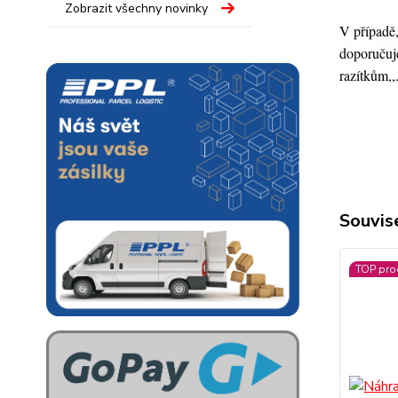
Zobrazit všechny novinky
V případě,
doporučuje
razítkům,,
Souvise
TOP pro