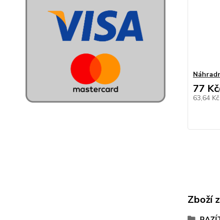
Náhradn
77 Kč
63,64 K
Zboží 
RAZÍ