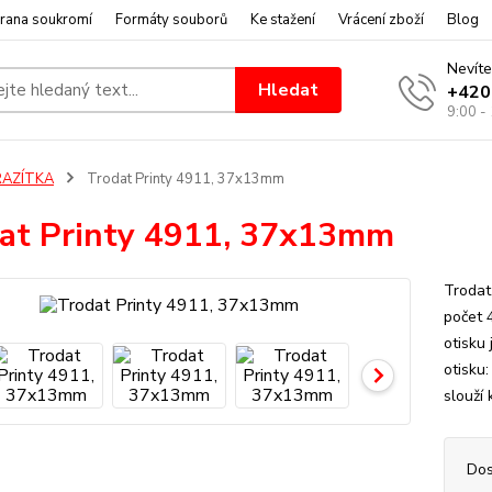
rana soukromí
Formáty souborů
Ke stažení
Vrácení zboží
Blog
Nevíte
Hledat
+420
9:00 -
RAZÍTKA
Trodat Printy 4911, 37x13mm
at Printy 4911, 37x13mm
Trodat
počet 
otisku
otisku
slouží 
Dos