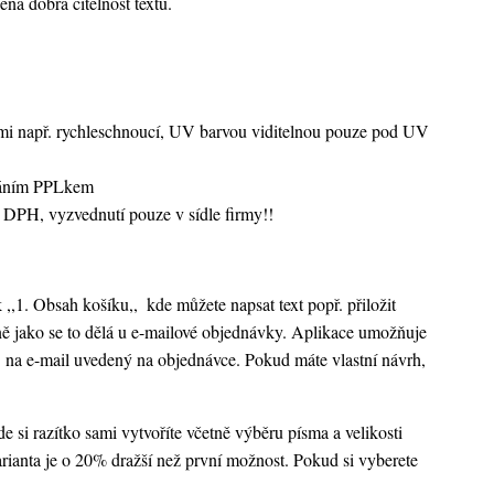
ená dobrá čitelnost textu.
vami např. rychleschnoucí, UV barvou viditelnou pouze pod UV
sláním PPLkem
 DPH, vyzvednutí pouze v sídle firmy!!
k ,,1. Obsah košíku,,
kde můžete napsat text popř. přiložit
ejně jako se to dělá u e-mailové objednávky. Aplikace umožňuje
 na e-mail uvedený na objednávce. Pokud máte vlastní návrh,
 si razítko sami vytvoříte včetně výběru písma a velikosti
rianta je o 20% dražší než první možnost. Pokud si vyberete