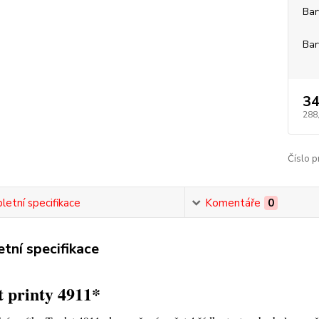
Bar
Bar
34
288
Číslo p
etní specifikace
Komentáře
0
tní specifikace
 printy 4911*