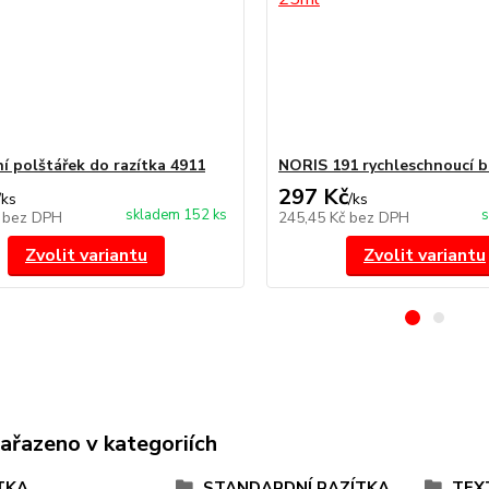
í polštářek do razítka 4911
NORIS 191 rychleschnoucí b
297 Kč
/
ks
/
ks
skladem 152 ks
s
č
bez DPH
245,45 Kč
bez DPH
Zvolit variantu
Zvolit variantu
zařazeno v kategoriích
TKA
STANDARDNÍ RAZÍTKA
TEX