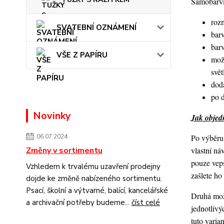
Samobarvic
roz
SVATEBNÍ OZNÁMENÍ
barv
bar
VŠE Z PAPÍRU
mož
svět
dod
po 
Novinky
Jak objedn
Po výběru 
06.07.2024
vlastní ná
Změny v sortimentu
pouze veps
Vzhledem k trvalému uzavření prodejny
zašlete h
dojde ke změně nabízeného sortimentu.
Psací, školní a výtvarné, balící, kancelářské
Druhá možn
a archivační potřeby budeme...
číst celé
jednotlivý
tuto varia