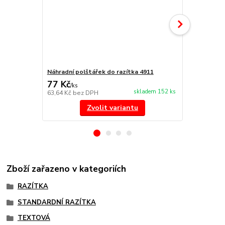
Náhradní polštářek do razítka 4911
NORIS 191 r
77 Kč
297 Kč
/
ks
/
ks
skladem 152 ks
63,64 Kč
bez DPH
245,45 Kč
be
Zvolit variantu
Zboží zařazeno v kategoriích
RAZÍTKA
STANDARDNÍ RAZÍTKA
TEXTOVÁ