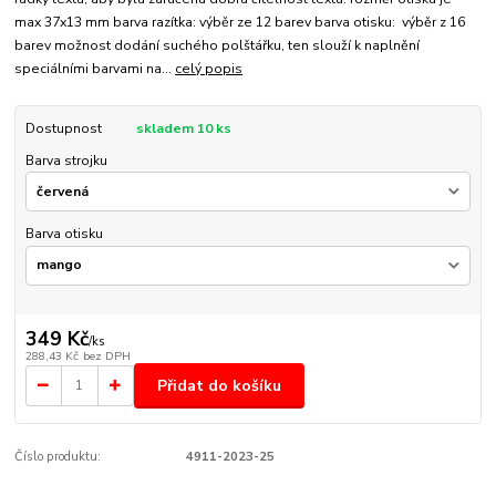
max 37x13 mm barva razítka: výběr ze 12 barev barva otisku: výběr z 16
barev možnost dodání suchého polštářku, ten slouží k naplnění
speciálními barvami na...
celý popis
Dostupnost
skladem 10 ks
Barva strojku
Barva otisku
349 Kč
/
ks
288,43 Kč
bez DPH
Přidat do košíku
Číslo produktu:
4911-2023-25