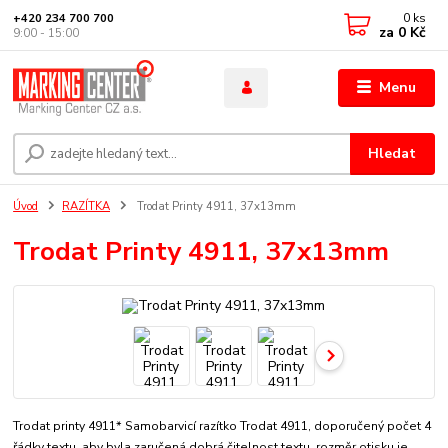
0
ks
+420 234 700 700
za
0 Kč
9:00 - 15:00
Menu
Hledat
Úvod
RAZÍTKA
Trodat Printy 4911, 37x13mm
Trodat Printy 4911, 37x13mm
Trodat printy 4911* Samobarvicí razítko Trodat 4911, doporučený počet 4
řádky textu, aby byla zaručená dobrá čitelnost textu. rozměr otisku je