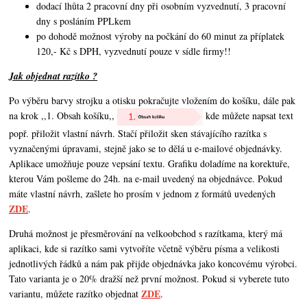
dodací lhůta 2 pracovní dny při osobním vyzvednutí, 3 pracovní
dny s posláním PPLkem
po dohodě možnost výroby na počkání do 60 minut za příplatek
120,- Kč s DPH, vyzvednutí pouze v sídle firmy!!
Jak objednat razítko ?
Po výběru barvy strojku a otisku pokračujte vložením do košíku, dále pak
na krok ,,1. Obsah košíku,,
kde můžete napsat text
popř. přiložit vlastní návrh. Stačí přiložit sken stávajícího razítka s
vyznačenými úpravami, stejně jako se to dělá u e-mailové objednávky.
Aplikace umožňuje pouze vepsání textu. Grafiku doladíme na korektuře,
kterou Vám pošleme do 24h. na e-mail uvedený na objednávce. Pokud
máte vlastní návrh,
zašlete ho prosím v jednom z formátů uvedených
ZDE
.
Druhá možnost je přesměrování na velkoobchod s razítkama, který má
aplikaci, kde si razítko sami vytvoříte včetně výběru písma a velikosti
jednotlivých řádků a nám pak přijde objednávka jako koncovému výrobci.
Tato varianta je o 20% dražší než první možnost. Pokud si vyberete tuto
ZDE
variantu, můžete razítko objednat
.