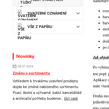
Samobarvic
roz
SVATEBNÍ OZNÁMENÍ
barv
bar
VŠE Z PAPÍRU
mož
svět
dod
po 
Novinky
Jak objedn
Po výběru 
06.07.2024
Změny v sortimentu
text popř.
Aplikace 
Vzhledem k trvalému uzavření prodejny
máte vlast
dojde ke změně nabízeného sortimentu.
Psací, školní a výtvarné, balící, kancelářské
Druhá možn
a archivační potřeby budeme...
číst celé
jednotlivý
tuto varia