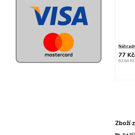
Náhradn
77 Kč
63,64 K
Zboží 