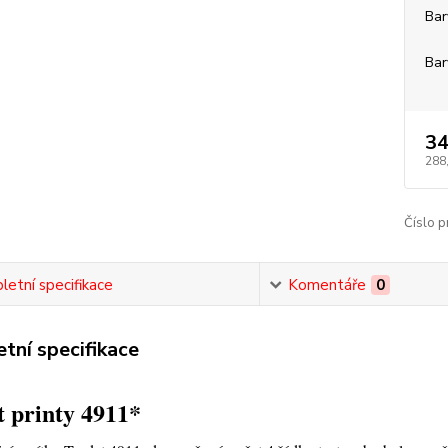
Bar
Bar
34
288
Číslo p
etní specifikace
Komentáře
0
tní specifikace
 printy 4911*