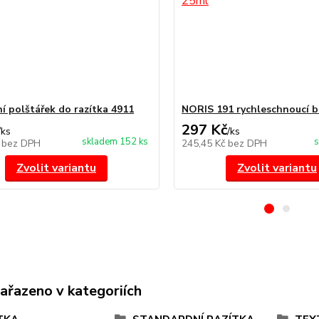
í polštářek do razítka 4911
NORIS 191 rychleschnoucí b
297 Kč
/
ks
/
ks
skladem 152 ks
s
č
bez DPH
245,45 Kč
bez DPH
Zvolit variantu
Zvolit variantu
zařazeno v kategoriích