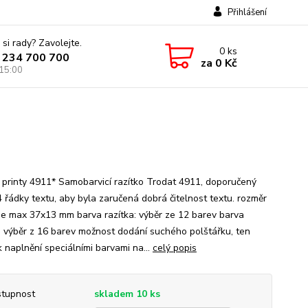
Přihlášení
 si rady? Zavolejte.
0
ks
 234 700 700
za
0 Kč
 15:00
 printy 4911* Samobarvicí razítko Trodat 4911, doporučený
4 řádky textu, aby byla zaručená dobrá čitelnost textu. rozměr
 je max 37x13 mm barva razítka: výběr ze 12 barev barva
: výběr z 16 barev možnost dodání suchého polštářku, ten
k naplnění speciálními barvami na...
celý popis
tupnost
skladem 10 ks