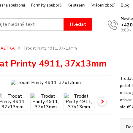
rana soukromí
Formáty souborů
Ke stažení
Vrácení zboží
Blog
Nevíte
Hledat
+420
9:00 -
RAZÍTKA
Trodat Printy 4911, 37x13mm
at Printy 4911, 37x13mm
Trodat
počet 
otisku
otisku
slouží 
Dos