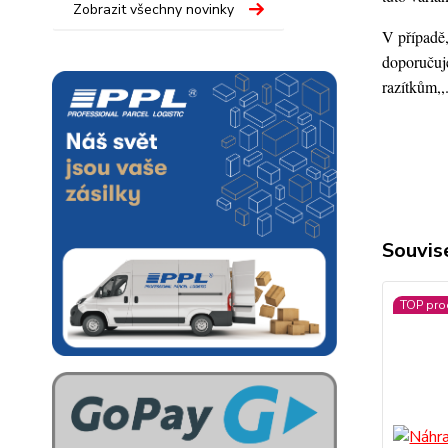
Zobrazit všechny novinky
V případě,
doporučuje
razítkům,,
Souvise
TOP pro