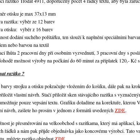
í razítko Trodat 4911, doporučený počet 4 řádky textu,
aby byla zaruč
měr otisku je max 37x13 mm
a razítka: výběr ze 12 barev
va otisku: výběr z 16 barev
nost dodání suchého polštářku, ten slouží k naplnění speciálními bar
lem nebo barvou na textil
ací lhůta 2 pracovní dny při osobním vyzvednutí, 3 pracovní dny s po
dohodě možnost výroby na počkání do 60 minut za příplatek 120,- Kč s
at razítko ?
barvy strojku a otisku pokračujte vložením do košíku, dále pak na kro
 přiložit vlastní návrh. Stačí přiložit sken stávajícího razítka s vyznače
umožňuje pouze vepsání textu. Grafiku doladíme na korektuře, kterou
ZDE
ní návrh,
zašlete ho prosím v jednom z formátů uvedených
.
ost je přesměrování na velkoobchod s razítkama, který má aplikaci, kde
ch řádků a nám pak přijde objednávka jako koncovému výrobci. Tato va
ZDE
ntu, můžete razítko objednat
.