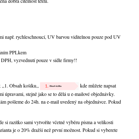
ená dobrá čitelnost textu.
vami např. rychleschnoucí, UV barvou viditelnou pouze pod UV
sláním PPLkem
 DPH, vyzvednutí pouze v sídle firmy!!
k ,,1. Obsah košíku,,
kde můžete napsat
nými úpravami, stejně jako se to dělá u e-mailové objednávky.
 Vám pošleme do 24h. na e-mail uvedený na objednávce. Pokud
 si razítko sami vytvoříte včetně výběru písma a velikosti
rianta je o 20% dražší než první možnost. Pokud si vyberete