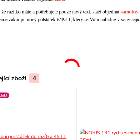
samotný 
 že razítko máte a potřebujete pouze nový text, stačí objednat
me zakoupit nový polštářek 6/4911, který se Vám nabídne v souvisejícím
.
jící zboží
4
dukt