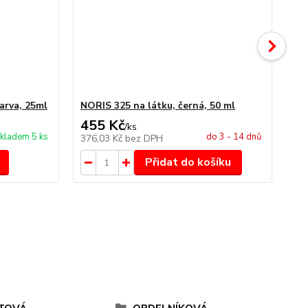
arva, 25ml
NORIS 325 na látku, černá, 50 ml
NO
455 Kč
4
/
ks
kladem 5 ks
do 3 - 14 dnů
376,03 Kč
bez DPH
34
Přidat do košíku