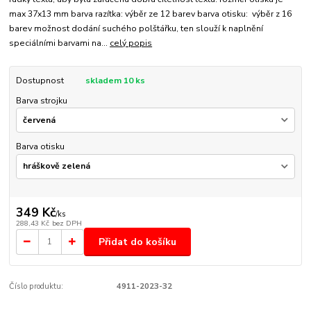
max 37x13 mm barva razítka: výběr ze 12 barev barva otisku: výběr z 16
barev možnost dodání suchého polštářku, ten slouží k naplnění
speciálními barvami na...
celý popis
Dostupnost
skladem 10 ks
Barva strojku
Barva otisku
349 Kč
/
ks
288,43 Kč
bez DPH
Přidat do košíku
Číslo produktu:
4911-2023-32