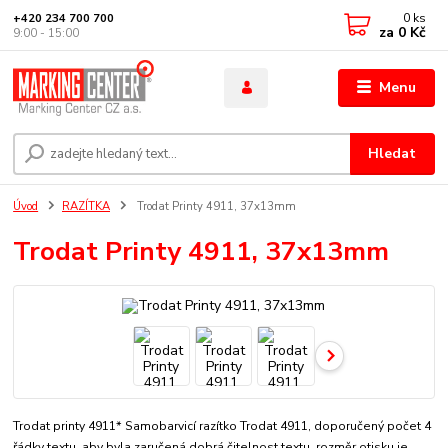
0
ks
+420 234 700 700
za
0 Kč
9:00 - 15:00
Menu
Hledat
Úvod
RAZÍTKA
Trodat Printy 4911, 37x13mm
Trodat Printy 4911, 37x13mm
Trodat printy 4911* Samobarvicí razítko Trodat 4911, doporučený počet 4
řádky textu, aby byla zaručená dobrá čitelnost textu. rozměr otisku je