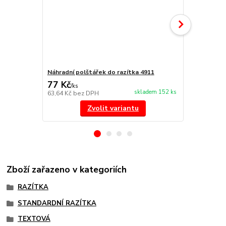
Náhradní polštářek do razítka 4911
NORIS 191 r
77 Kč
297 Kč
/
ks
/
ks
skladem 152 ks
63,64 Kč
bez DPH
245,45 Kč
be
Zvolit variantu
Zboží zařazeno v kategoriích
RAZÍTKA
STANDARDNÍ RAZÍTKA
TEXTOVÁ