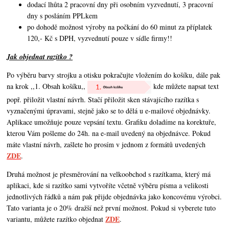
dodací lhůta 2 pracovní dny při osobním vyzvednutí, 3 pracovní
dny s posláním PPLkem
po dohodě možnost výroby na počkání do 60 minut za příplatek
120,- Kč s DPH, vyzvednutí pouze v sídle firmy!!
Jak objednat razítko ?
Po výběru barvy strojku a otisku pokračujte vložením do košíku, dále pak
na krok ,,1. Obsah košíku,,
kde můžete napsat text
popř. přiložit vlastní návrh. Stačí přiložit sken stávajícího razítka s
vyznačenými úpravami, stejně jako se to dělá u e-mailové objednávky.
Aplikace umožňuje pouze vepsání textu. Grafiku doladíme na korektuře,
kterou Vám pošleme do 24h. na e-mail uvedený na objednávce. Pokud
máte vlastní návrh,
zašlete ho prosím v jednom z formátů uvedených
ZDE
.
Druhá možnost je přesměrování na velkoobchod s razítkama, který má
aplikaci, kde si razítko sami vytvoříte včetně výběru písma a velikosti
jednotlivých řádků a nám pak přijde objednávka jako koncovému výrobci.
Tato varianta je o 20% dražší než první možnost. Pokud si vyberete tuto
ZDE
variantu, můžete razítko objednat
.