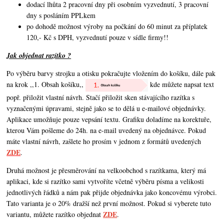
dodací lhůta 2 pracovní dny při osobním vyzvednutí, 3 pracovní
dny s posláním PPLkem
po dohodě možnost výroby na počkání do 60 minut za příplatek
120,- Kč s DPH, vyzvednutí pouze v sídle firmy!!
Jak objednat razítko ?
Po výběru barvy strojku a otisku pokračujte vložením do košíku, dále pak
na krok ,,1. Obsah košíku,,
kde můžete napsat text
popř. přiložit vlastní návrh. Stačí přiložit sken stávajícího razítka s
vyznačenými úpravami, stejně jako se to dělá u e-mailové objednávky.
Aplikace umožňuje pouze vepsání textu. Grafiku doladíme na korektuře,
kterou Vám pošleme do 24h. na e-mail uvedený na objednávce. Pokud
máte vlastní návrh,
zašlete ho prosím v jednom z formátů uvedených
ZDE
.
Druhá možnost je přesměrování na velkoobchod s razítkama, který má
aplikaci, kde si razítko sami vytvoříte včetně výběru písma a velikosti
jednotlivých řádků a nám pak přijde objednávka jako koncovému výrobci.
Tato varianta je o 20% dražší než první možnost. Pokud si vyberete tuto
ZDE
variantu, můžete razítko objednat
.