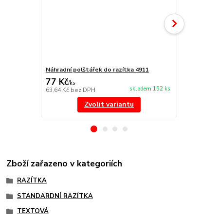
Náhradní polštářek do razítka 4911
NORIS 191 r
77 Kč
297 Kč
/
ks
/
ks
skladem 152 ks
63,64 Kč
bez DPH
245,45 Kč
be
Zvolit variantu
Zboží zařazeno v kategoriích
RAZÍTKA
STANDARDNÍ RAZÍTKA
TEXTOVÁ