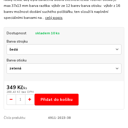
max 37x13 mm barva razítka: výběr ze 12 barev barva otisku: výběr z 16
barev možnost dodání suchého polštářku, ten slouží k naplnění
speciálními barvami na...
celý popis
Dostupnost
skladem 10 ks
Barva strojku
Barva otisku
349 Kč
/
ks
288,43 Kč
bez DPH
Přidat do košíku
Číslo produktu:
4911-2023-38