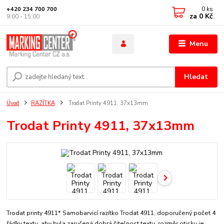
0
ks
+420 234 700 700
za
0 Kč
9:00 - 15:00
Menu
Hledat
Úvod
RAZÍTKA
Trodat Printy 4911, 37x13mm
Trodat Printy 4911, 37x13mm
Trodat printy 4911* Samobarvicí razítko Trodat 4911, doporučený počet 4
řádky textu, aby byla zaručená dobrá čitelnost textu. rozměr otisku je