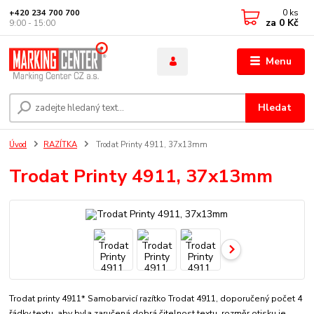
0
ks
+420 234 700 700
za
0 Kč
9:00 - 15:00
Menu
Hledat
Úvod
RAZÍTKA
Trodat Printy 4911, 37x13mm
Trodat Printy 4911, 37x13mm
Trodat printy 4911* Samobarvicí razítko Trodat 4911, doporučený počet 4
řádky textu, aby byla zaručená dobrá čitelnost textu. rozměr otisku je