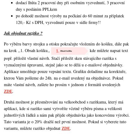
dodací lhůta 2 pracovní dny při osobním vyzvednutí, 3 pracovní
dny s posláním PPLkem
po dohodě možnost výroby na počkání do 60 minut za příplatek
120,- Kč s DPH, vyzvednutí pouze v sídle firmy!!
Jak objednat razítko ?
Po výběru barvy strojku a otisku pokračujte vložením do košíku, dále pak
na krok ,,1. Obsah košíku,,
kde můžete napsat text
popř. přiložit vlastní návrh. Stačí přiložit sken stávajícího razítka s
vyznačenými úpravami, stejně jako se to dělá u e-mailové objednávky.
Aplikace umožňuje pouze vepsání textu. Grafiku doladíme na korektuře,
kterou Vám pošleme do 24h. na e-mail uvedený na objednávce. Pokud
máte vlastní návrh,
zašlete ho prosím v jednom z formátů uvedených
ZDE
.
Druhá možnost je přesměrování na velkoobchod s razítkama, který má
aplikaci, kde si razítko sami vytvoříte včetně výběru písma a velikosti
jednotlivých řádků a nám pak přijde objednávka jako koncovému výrobci.
Tato varianta je o 20% dražší než první možnost. Pokud si vyberete tuto
ZDE
variantu, můžete razítko objednat
.