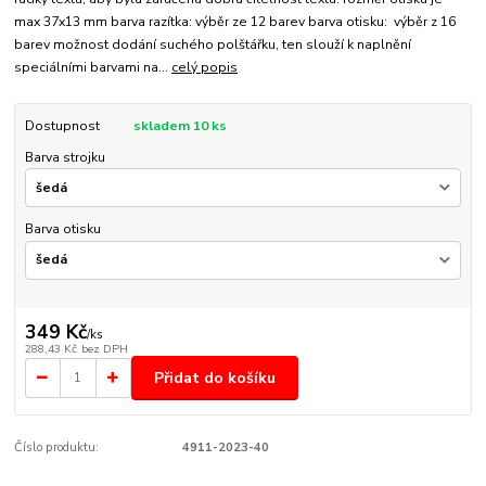
max 37x13 mm barva razítka: výběr ze 12 barev barva otisku: výběr z 16
barev možnost dodání suchého polštářku, ten slouží k naplnění
speciálními barvami na...
celý popis
Dostupnost
skladem 10 ks
Barva strojku
Barva otisku
349 Kč
/
ks
288,43 Kč
bez DPH
Přidat do košíku
Číslo produktu:
4911-2023-40