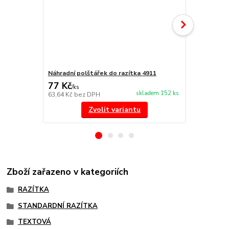
Náhradní polštářek do razítka 4911
NORIS 191 r
77 Kč
297 Kč
/
ks
/
ks
skladem 152 ks
63,64 Kč
bez DPH
245,45 Kč
be
Zvolit variantu
Zboží zařazeno v kategoriích
RAZÍTKA
STANDARDNÍ RAZÍTKA
TEXTOVÁ