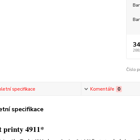
Bar
Bar
34
288
Číslo p
etní specifikace
Komentáře
0
tní specifikace
 printy 4911*