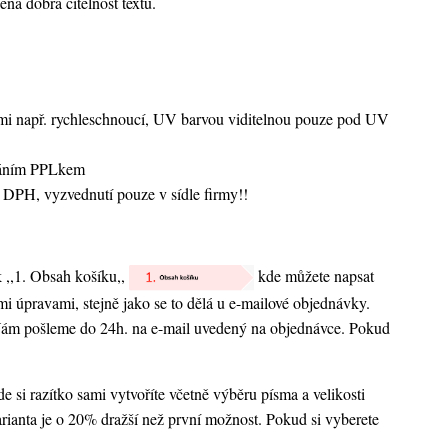
ená dobrá čitelnost textu.
vami např. rychleschnoucí, UV barvou viditelnou pouze pod UV
sláním PPLkem
 DPH, vyzvednutí pouze v sídle firmy!!
k ,,1. Obsah košíku,,
kde můžete napsat
nými úpravami, stejně jako se to dělá u e-mailové objednávky.
 Vám pošleme do 24h. na e-mail uvedený na objednávce. Pokud
 si razítko sami vytvoříte včetně výběru písma a velikosti
rianta je o 20% dražší než první možnost. Pokud si vyberete