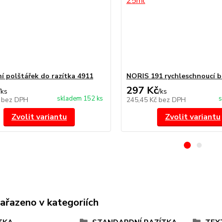
í polštářek do razítka 4911
NORIS 191 rychleschnoucí b
297 Kč
/
ks
/
ks
skladem 152 ks
s
č
bez DPH
245,45 Kč
bez DPH
Zvolit variantu
Zvolit variantu
zařazeno v kategoriích