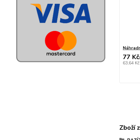
Náhradn
77 Kč
63,64 K
Zboží 