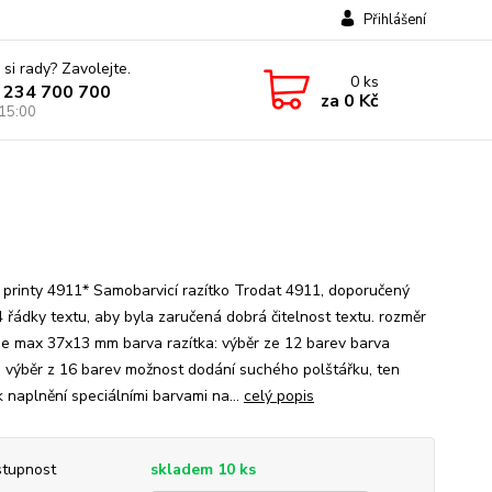
Přihlášení
 si rady? Zavolejte.
0
ks
 234 700 700
za
0 Kč
 15:00
 printy 4911* Samobarvicí razítko Trodat 4911, doporučený
4 řádky textu, aby byla zaručená dobrá čitelnost textu. rozměr
 je max 37x13 mm barva razítka: výběr ze 12 barev barva
: výběr z 16 barev možnost dodání suchého polštářku, ten
k naplnění speciálními barvami na...
celý popis
tupnost
skladem 10 ks