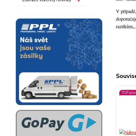
V případě,
doporučuje
razítkům,,
Souvise
TOP pro