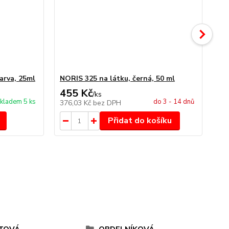
arva, 25ml
NORIS 325 na látku, černá, 50 ml
NO
455 Kč
4
/
ks
kladem 5 ks
do 3 - 14 dnů
376,03 Kč
bez DPH
34
Přidat do košíku