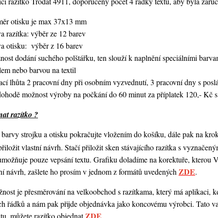
í razítko Trodat 4911, doporučený počet 4 řádky textu,
aby byla zaruč
měr otisku je max 37x13 mm
a razítka: výběr ze 12 barev
va otisku: výběr z 16 barev
nost dodání suchého polštářku, ten slouží k naplnění speciálními bar
lem nebo barvou na textil
ací lhůta 2 pracovní dny při osobním vyzvednutí, 3 pracovní dny s po
dohodě možnost výroby na počkání do 60 minut za příplatek 120,- Kč s
at razítko ?
barvy strojku a otisku pokračujte vložením do košíku, dále pak na kro
 přiložit vlastní návrh. Stačí přiložit sken stávajícího razítka s vyznače
umožňuje pouze vepsání textu. Grafiku doladíme na korektuře, kterou
ZDE
ní návrh,
zašlete ho prosím v jednom z formátů uvedených
.
ost je přesměrování na velkoobchod s razítkama, který má aplikaci, kde
ch řádků a nám pak přijde objednávka jako koncovému výrobci. Tato va
ZDE
ntu, můžete razítko objednat
.