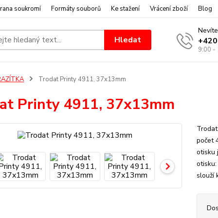
rana soukromí
Formáty souborů
Ke stažení
Vrácení zboží
Blog
Nevíte
Hledat
+420
9:00 -
RAZÍTKA
Trodat Printy 4911, 37x13mm
at Printy 4911, 37x13mm
Trodat
počet 
otisku
otisku
slouží 
Dos