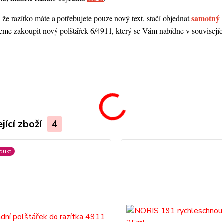
samotný 
 že razítko máte a potřebujete pouze nový text, stačí objednat
me zakoupit nový polštářek 6/4911, který se Vám nabídne v souvisejícím
.
jící zboží
4
dukt