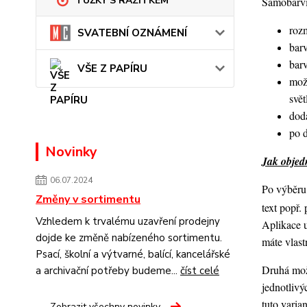
TUŽKY S RAZÍTKEM
Samobarvic
roz
SVATEBNÍ OZNÁMENÍ
barv
bar
VŠE Z PAPÍRU
mož
svět
dod
po 
Novinky
Jak objedn
06.07.2024
Po výběru 
Změny v sortimentu
text popř.
Vzhledem k trvalému uzavření prodejny
Aplikace 
dojde ke změně nabízeného sortimentu.
máte vlast
Psací, školní a výtvarné, balící, kancelářské
Druhá možn
a archivační potřeby budeme...
číst celé
jednotlivý
tuto varia
Zobrazit všechny novinky