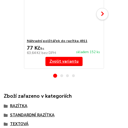
Náhradní polštářek do razítka 4911
NORIS 191 r
77 Kč
297 Kč
/
ks
/
ks
skladem 152 ks
63,64 Kč
bez DPH
245,45 Kč
be
Zvolit variantu
Zboží zařazeno v kategoriích
RAZÍTKA
STANDARDNÍ RAZÍTKA
TEXTOVÁ