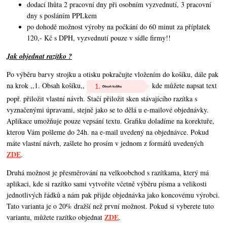
dodací lhůta 2 pracovní dny při osobním vyzvednutí, 3 pracovní
dny s posláním PPLkem
po dohodě možnost výroby na počkání do 60 minut za příplatek
120,- Kč s DPH, vyzvednutí pouze v sídle firmy!!
Jak objednat razítko ?
Po výběru barvy strojku a otisku pokračujte vložením do košíku, dále pak
na krok ,,1. Obsah košíku,,
kde můžete napsat text
popř. přiložit vlastní návrh. Stačí přiložit sken stávajícího razítka s
vyznačenými úpravami, stejně jako se to dělá u e-mailové objednávky.
Aplikace umožňuje pouze vepsání textu. Grafiku doladíme na korektuře,
kterou Vám pošleme do 24h. na e-mail uvedený na objednávce. Pokud
máte vlastní návrh,
zašlete ho prosím v jednom z formátů uvedených
ZDE
.
Druhá možnost je přesměrování na velkoobchod s razítkama, který má
aplikaci, kde si razítko sami vytvoříte včetně výběru písma a velikosti
jednotlivých řádků a nám pak přijde objednávka jako koncovému výrobci.
Tato varianta je o 20% dražší než první možnost. Pokud si vyberete tuto
ZDE
variantu, můžete razítko objednat
.