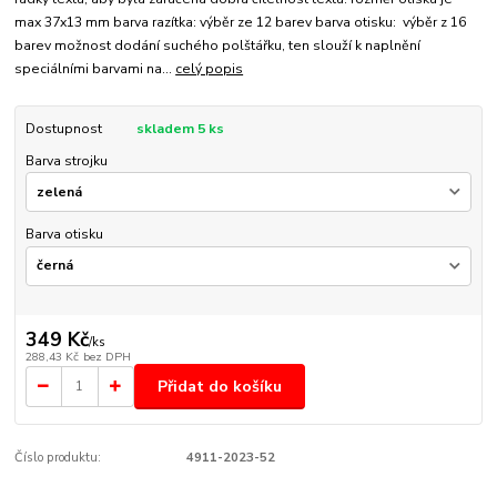
max 37x13 mm barva razítka: výběr ze 12 barev barva otisku: výběr z 16
barev možnost dodání suchého polštářku, ten slouží k naplnění
speciálními barvami na...
celý popis
Dostupnost
skladem 5 ks
Barva strojku
Barva otisku
349 Kč
/
ks
288,43 Kč
bez DPH
Přidat do košíku
Číslo produktu:
4911-2023-52