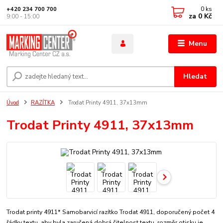
0
ks
+420 234 700 700
za
0 Kč
9:00 - 15:00
Menu
Hledat
Úvod
RAZÍTKA
Trodat Printy 4911, 37x13mm
Trodat Printy 4911, 37x13mm
Trodat printy 4911* Samobarvicí razítko Trodat 4911, doporučený počet 4
řádky textu, aby byla zaručená dobrá čitelnost textu. rozměr otisku je