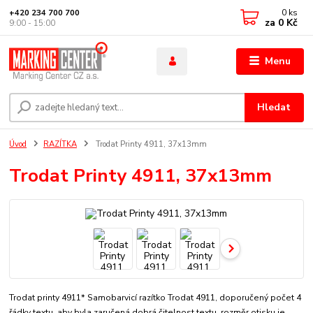
0
ks
+420 234 700 700
za
0 Kč
9:00 - 15:00
Menu
Hledat
Úvod
RAZÍTKA
Trodat Printy 4911, 37x13mm
Trodat Printy 4911, 37x13mm
Trodat printy 4911* Samobarvicí razítko Trodat 4911, doporučený počet 4
řádky textu, aby byla zaručená dobrá čitelnost textu. rozměr otisku je