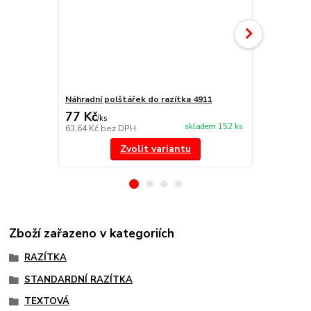
Náhradní polštářek do razítka 4911
NORIS 191 r
77 Kč
297 Kč
/
ks
/
ks
skladem 152 ks
63,64 Kč
bez DPH
245,45 Kč
be
Zvolit variantu
Zboží zařazeno v kategoriích
RAZÍTKA
STANDARDNÍ RAZÍTKA
TEXTOVÁ