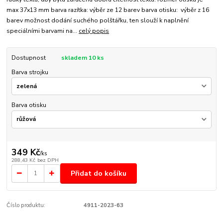
max 37x13 mm barva razítka: výběr ze 12 barev barva otisku: výběr z 16
barev možnost dodání suchého polštářku, ten slouží k naplnění
speciálními barvami na...
celý popis
Dostupnost
skladem 10 ks
Barva strojku
Barva otisku
349 Kč
/
ks
288,43 Kč
bez DPH
Přidat do košíku
Číslo produktu:
4911-2023-63