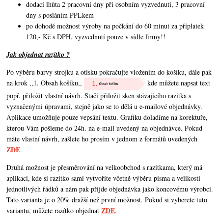
dodací lhůta 2 pracovní dny při osobním vyzvednutí, 3 pracovní
dny s posláním PPLkem
po dohodě možnost výroby na počkání do 60 minut za příplatek
120,- Kč s DPH, vyzvednutí pouze v sídle firmy!!
Jak objednat razítko ?
Po výběru barvy strojku a otisku pokračujte vložením do košíku, dále pak
na krok ,,1. Obsah košíku,,
kde můžete napsat text
popř. přiložit vlastní návrh. Stačí přiložit sken stávajícího razítka s
vyznačenými úpravami, stejně jako se to dělá u e-mailové objednávky.
Aplikace umožňuje pouze vepsání textu. Grafiku doladíme na korektuře,
kterou Vám pošleme do 24h. na e-mail uvedený na objednávce. Pokud
máte vlastní návrh,
zašlete ho prosím v jednom z formátů uvedených
ZDE
.
Druhá možnost je přesměrování na velkoobchod s razítkama, který má
aplikaci, kde si razítko sami vytvoříte včetně výběru písma a velikosti
jednotlivých řádků a nám pak přijde objednávka jako koncovému výrobci.
Tato varianta je o 20% dražší než první možnost. Pokud si vyberete tuto
ZDE
variantu, můžete razítko objednat
.