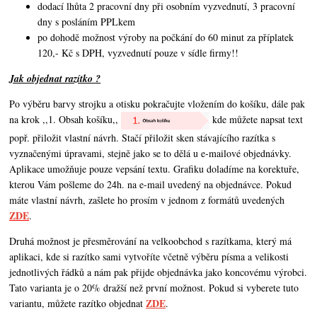
dodací lhůta 2 pracovní dny při osobním vyzvednutí, 3 pracovní
dny s posláním PPLkem
po dohodě možnost výroby na počkání do 60 minut za příplatek
120,- Kč s DPH, vyzvednutí pouze v sídle firmy!!
Jak objednat razítko ?
Po výběru barvy strojku a otisku pokračujte vložením do košíku, dále pak
na krok ,,1. Obsah košíku,,
kde můžete napsat text
popř. přiložit vlastní návrh. Stačí přiložit sken stávajícího razítka s
vyznačenými úpravami, stejně jako se to dělá u e-mailové objednávky.
Aplikace umožňuje pouze vepsání textu. Grafiku doladíme na korektuře,
kterou Vám pošleme do 24h. na e-mail uvedený na objednávce. Pokud
máte vlastní návrh,
zašlete ho prosím v jednom z formátů uvedených
ZDE
.
Druhá možnost je přesměrování na velkoobchod s razítkama, který má
aplikaci, kde si razítko sami vytvoříte včetně výběru písma a velikosti
jednotlivých řádků a nám pak přijde objednávka jako koncovému výrobci.
Tato varianta je o 20% dražší než první možnost. Pokud si vyberete tuto
ZDE
variantu, můžete razítko objednat
.