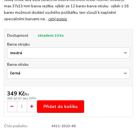
max 37x13 mm barva razítka: výběr ze 12 barev barva otisku: výběr z 16
barev možnost dodání suchého polštářku, ten slouží k naplnění
speciálními barvami na...
celý popis
Dostupnost
skladem 10 ks
Barva strojku
Barva otisku
349 Kč
/
ks
288,43 Kč
bez DPH
Přidat do košíku
Číslo produktu:
4911-2023-69