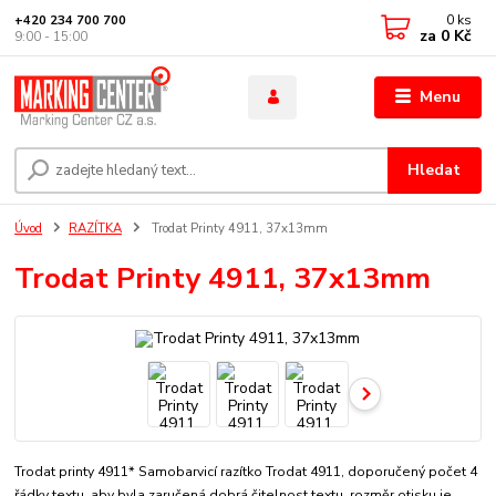
0
ks
+420 234 700 700
za
0 Kč
9:00 - 15:00
Menu
Hledat
Úvod
RAZÍTKA
Trodat Printy 4911, 37x13mm
Trodat Printy 4911, 37x13mm
Trodat printy 4911* Samobarvicí razítko Trodat 4911, doporučený počet 4
řádky textu, aby byla zaručená dobrá čitelnost textu. rozměr otisku je