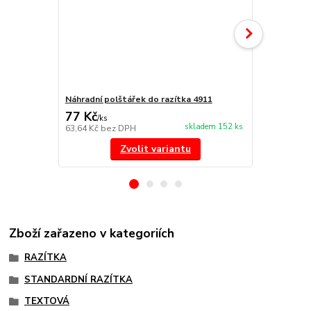
Náhradní polštářek do razítka 4911
NORIS 191 r
77 Kč
297 Kč
/
ks
/
ks
skladem 152 ks
63,64 Kč
bez DPH
245,45 Kč
be
Zvolit variantu
Zboží zařazeno v kategoriích
RAZÍTKA
STANDARDNÍ RAZÍTKA
TEXTOVÁ