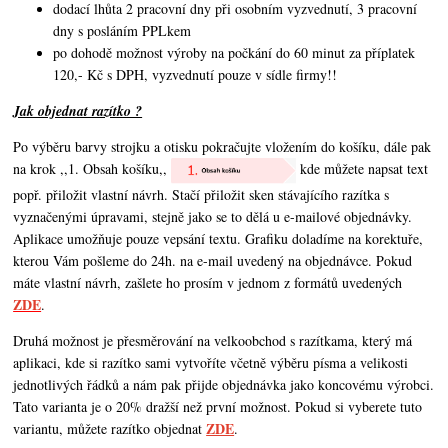
dodací lhůta 2 pracovní dny při osobním vyzvednutí, 3 pracovní
dny s posláním PPLkem
po dohodě možnost výroby na počkání do 60 minut za příplatek
120,- Kč s DPH, vyzvednutí pouze v sídle firmy!!
Jak objednat razítko ?
Po výběru barvy strojku a otisku pokračujte vložením do košíku, dále pak
na krok ,,1. Obsah košíku,,
kde můžete napsat text
popř. přiložit vlastní návrh. Stačí přiložit sken stávajícího razítka s
vyznačenými úpravami, stejně jako se to dělá u e-mailové objednávky.
Aplikace umožňuje pouze vepsání textu. Grafiku doladíme na korektuře,
kterou Vám pošleme do 24h. na e-mail uvedený na objednávce. Pokud
máte vlastní návrh,
zašlete ho prosím v jednom z formátů uvedených
ZDE
.
Druhá možnost je přesměrování na velkoobchod s razítkama, který má
aplikaci, kde si razítko sami vytvoříte včetně výběru písma a velikosti
jednotlivých řádků a nám pak přijde objednávka jako koncovému výrobci.
Tato varianta je o 20% dražší než první možnost. Pokud si vyberete tuto
ZDE
variantu, můžete razítko objednat
.