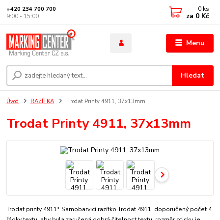
0
ks
+420 234 700 700
za
0 Kč
9:00 - 15:00
Menu
Hledat
Úvod
RAZÍTKA
Trodat Printy 4911, 37x13mm
Trodat Printy 4911, 37x13mm
Trodat printy 4911* Samobarvicí razítko Trodat 4911, doporučený počet 4
řádky textu, aby byla zaručená dobrá čitelnost textu. rozměr otisku je