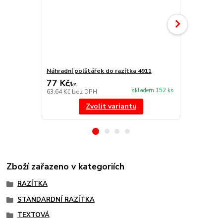
Náhradní polštářek do razítka 4911
NORIS 191 r
77 Kč
297 Kč
/
ks
/
ks
skladem 152 ks
63,64 Kč
bez DPH
245,45 Kč
be
Zvolit variantu
Zboží zařazeno v kategoriích
RAZÍTKA
STANDARDNÍ RAZÍTKA
TEXTOVÁ