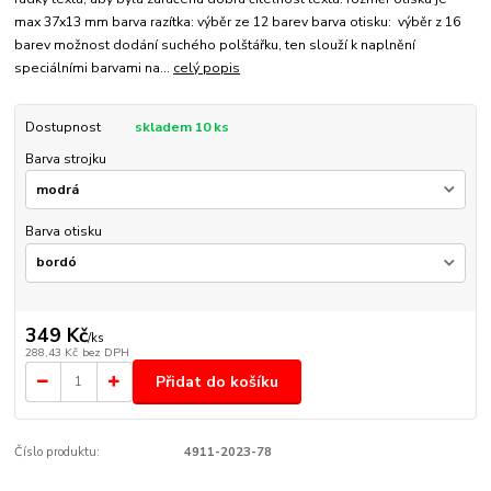
max 37x13 mm barva razítka: výběr ze 12 barev barva otisku: výběr z 16
barev možnost dodání suchého polštářku, ten slouží k naplnění
speciálními barvami na...
celý popis
Dostupnost
skladem 10 ks
Barva strojku
Barva otisku
349 Kč
/
ks
288,43 Kč
bez DPH
Přidat do košíku
Číslo produktu:
4911-2023-78