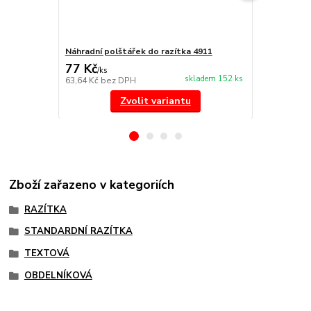
Náhradní polštářek do razítka 4911
NORIS 191 r
77 Kč
297 Kč
/
ks
/
ks
skladem 152 ks
63,64 Kč
bez DPH
245,45 Kč
be
Zvolit variantu
Zboží zařazeno v kategoriích
RAZÍTKA
STANDARDNÍ RAZÍTKA
TEXTOVÁ
OBDELNÍKOVÁ