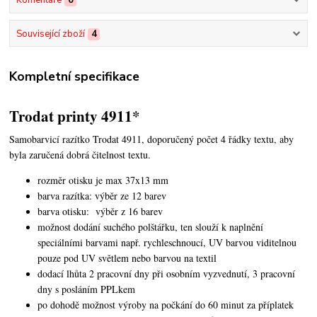
Komentáře
0
Související zboží
4
Kompletní specifikace
Trodat printy 4911*
Samobarvicí razítko Trodat 4911, doporučený počet 4 řádky textu,
aby
byla zaručená dobrá čitelnost textu.
rozměr otisku je max 37x13 mm
barva razítka: výběr ze 12 barev
barva otisku: výběr z 16 barev
možnost dodání suchého polštářku, ten slouží k naplnění
speciálními barvami např. rychleschnoucí, UV barvou viditelnou
pouze pod UV světlem nebo barvou na textil
dodací lhůta 2 pracovní dny při osobním vyzvednutí, 3 pracovní
dny s posláním PPLkem
po dohodě možnost výroby na počkání do 60 minut za příplatek