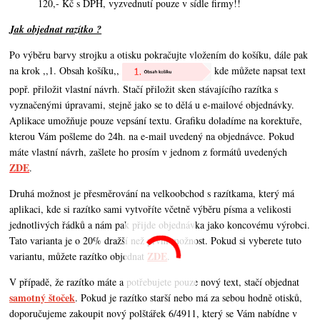
120,- Kč s DPH, vyzvednutí pouze v sídle firmy!!
Jak objednat razítko ?
Po výběru barvy strojku a otisku pokračujte vložením do košíku, dále pak
na krok ,,1. Obsah košíku,,
kde můžete napsat text
popř. přiložit vlastní návrh. Stačí přiložit sken stávajícího razítka s
vyznačenými úpravami, stejně jako se to dělá u e-mailové objednávky.
Aplikace umožňuje pouze vepsání textu. Grafiku doladíme na korektuře,
kterou Vám pošleme do 24h. na e-mail uvedený na objednávce. Pokud
máte vlastní návrh,
zašlete ho prosím v jednom z formátů uvedených
ZDE
.
Druhá možnost je přesměrování na velkoobchod s razítkama, který má
aplikaci, kde si razítko sami vytvoříte včetně výběru písma a velikosti
jednotlivých řádků a nám pak přijde objednávka jako koncovému výrobci.
Tato varianta je o 20% dražší než první možnost. Pokud si vyberete tuto
ZDE
variantu, můžete razítko objednat
.
V případě, že razítko máte a potřebujete pouze nový text, stačí objednat
samotný štoček
. Pokud je razítko starší nebo má za sebou hodně otisků,
doporučujeme zakoupit nový polštářek 6/4911, který se Vám nabídne v