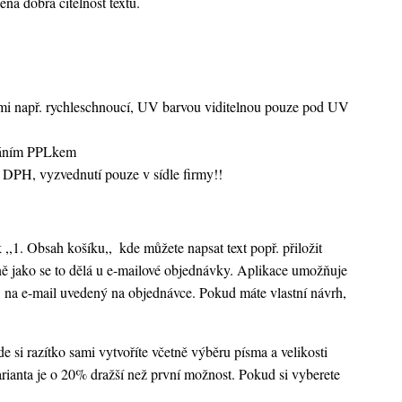
ená dobrá čitelnost textu.
vami např. rychleschnoucí, UV barvou viditelnou pouze pod UV
sláním PPLkem
 DPH, vyzvednutí pouze v sídle firmy!!
k ,,1. Obsah košíku,,
kde můžete napsat text popř. přiložit
ejně jako se to dělá u e-mailové objednávky. Aplikace umožňuje
 na e-mail uvedený na objednávce. Pokud máte vlastní návrh,
 si razítko sami vytvoříte včetně výběru písma a velikosti
rianta je o 20% dražší než první možnost. Pokud si vyberete