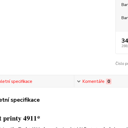
Bar
Bar
34
288
Číslo p
etní specifikace
Komentáře
0
tní specifikace
 printy 4911*