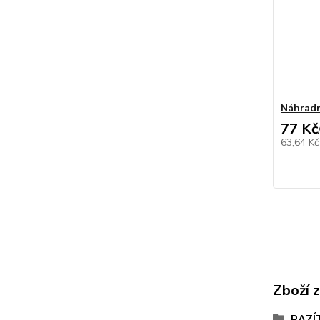
Náhradn
77 Kč
63,64 K
Zboží 
RAZÍ