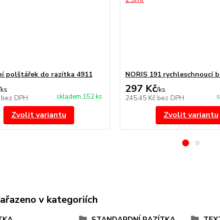
í polštářek do razítka 4911
NORIS 191 rychleschnoucí b
297 Kč
/
ks
/
ks
skladem 152 ks
s
č
bez DPH
245,45 Kč
bez DPH
Zvolit variantu
Zvolit variantu
zařazeno v kategoriích
TKA
STANDARDNÍ RAZÍTKA
TEX