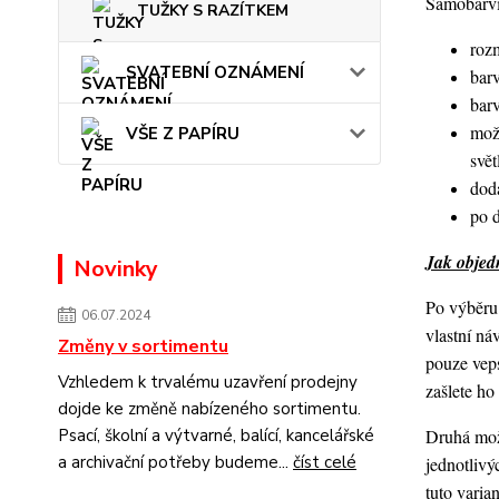
Samobarvic
TUŽKY S RAZÍTKEM
roz
SVATEBNÍ OZNÁMENÍ
barv
bar
mož
VŠE Z PAPÍRU
svět
dod
po 
Jak objedn
Novinky
Po výběru 
06.07.2024
vlastní ná
Změny v sortimentu
pouze veps
Vzhledem k trvalému uzavření prodejny
zašlete h
dojde ke změně nabízeného sortimentu.
Druhá možn
Psací, školní a výtvarné, balící, kancelářské
a archivační potřeby budeme...
číst celé
jednotlivý
tuto varia