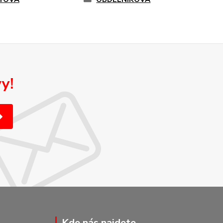
y!
Kde nás najdete