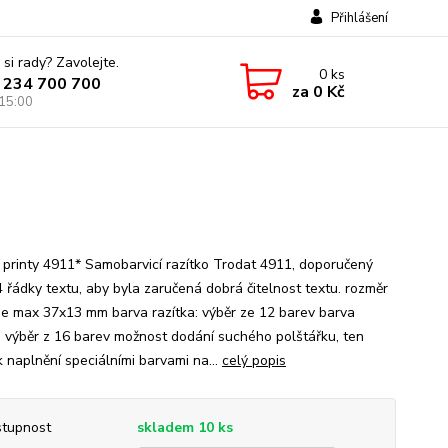
Přihlášení
 si rady? Zavolejte.
0
ks
 234 700 700
za
0 Kč
 15:00
 printy 4911* Samobarvicí razítko Trodat 4911, doporučený
4 řádky textu, aby byla zaručená dobrá čitelnost textu. rozměr
 je max 37x13 mm barva razítka: výběr ze 12 barev barva
: výběr z 16 barev možnost dodání suchého polštářku, ten
k naplnění speciálními barvami na...
celý popis
tupnost
skladem 10 ks