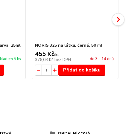
arva, 25ml
NORIS 325 na látku, černá, 50 ml
NO
455 Kč
4
/
ks
kladem 5 ks
do 3 - 14 dnů
376,03 Kč
bez DPH
34
Přidat do košíku
TOVÁ
OBDELNÍKOVÁ