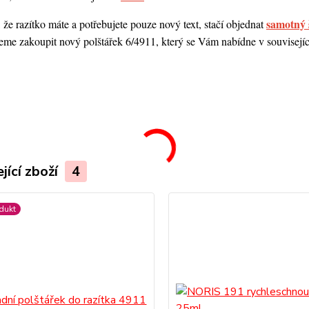
samotný 
 že razítko máte a potřebujete pouze nový text, stačí objednat
me zakoupit nový polštářek 6/4911, který se Vám nabídne v souvisejícím
.
jící zboží
4
dukt