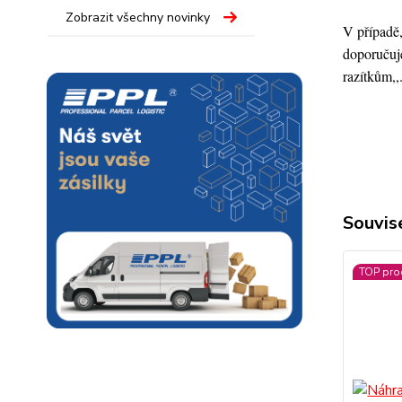
Zobrazit všechny novinky
V případě,
doporučuje
razítkům,,
Souvise
TOP pro