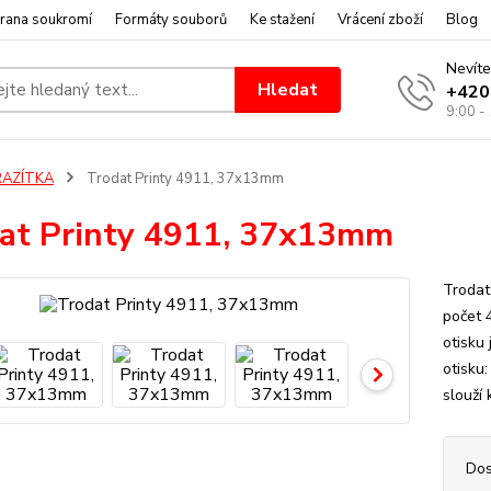
rana soukromí
Formáty souborů
Ke stažení
Vrácení zboží
Blog
Nevíte
Hledat
+420
9:00 -
RAZÍTKA
Trodat Printy 4911, 37x13mm
at Printy 4911, 37x13mm
Trodat
počet 
otisku
otisku
slouží 
Dos