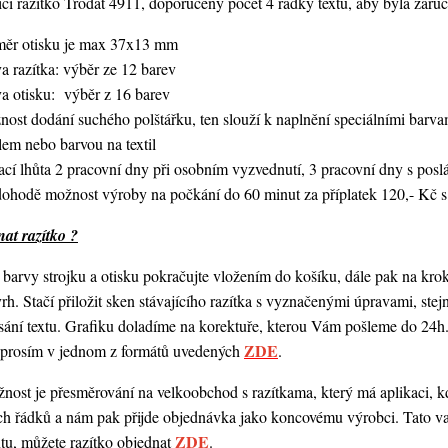
í razítko Trodat 4911, doporučený počet 4 řádky textu,
aby byla zaruč
měr otisku je max 37x13 mm
a razítka: výběr ze 12 barev
va otisku: výběr z 16 barev
nost dodání suchého polštářku, ten slouží k naplnění speciálními bar
lem nebo barvou na textil
ací lhůta 2 pracovní dny při osobním vyzvednutí, 3 pracovní dny s po
dohodě možnost výroby na počkání do 60 minut za příplatek 120,- Kč s
at razítko ?
barvy strojku a otisku pokračujte vložením do košíku, dále pak na kro
vrh. Stačí přiložit sken stávajícího razítka s vyznačenými úpravami, st
ání textu. Grafiku doladíme na korektuře, kterou Vám pošleme do 24h.
ZDE
o prosím v jednom z formátů uvedených
.
ost je přesměrování na velkoobchod s razítkama, který má aplikaci, kde
ch řádků a nám pak přijde objednávka jako koncovému výrobci. Tato va
ZDE
ntu, můžete razítko objednat
.