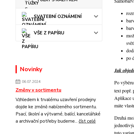
Samobarvic
roz
SVATEBNÍ OZNÁMENÍ
barv
bar
VŠE Z PAPÍRU
mož
svět
dod
po 
Novinky
Jak objedn
Po výběru 
06.07.2024
Změny v sortimentu
text popř.
Aplikace 
Vzhledem k trvalému uzavření prodejny
máte vlast
dojde ke změně nabízeného sortimentu.
Psací, školní a výtvarné, balící, kancelářské
Druhá možn
a archivační potřeby budeme...
číst celé
jednotlivý
tuto varia