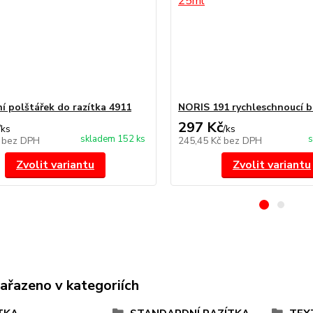
í polštářek do razítka 4911
NORIS 191 rychleschnoucí b
297 Kč
/
ks
/
ks
skladem 152 ks
s
č
bez DPH
245,45 Kč
bez DPH
Zvolit variantu
Zvolit variantu
zařazeno v kategoriích