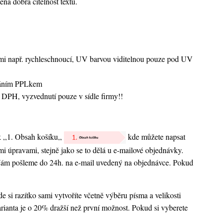
ená dobrá čitelnost textu.
vami např. rychleschnoucí, UV barvou viditelnou pouze pod UV
sláním PPLkem
 DPH, vyzvednutí pouze v sídle firmy!!
k ,,1. Obsah košíku,,
kde můžete napsat
nými úpravami, stejně jako se to dělá u e-mailové objednávky.
 Vám pošleme do 24h. na e-mail uvedený na objednávce. Pokud
 si razítko sami vytvoříte včetně výběru písma a velikosti
rianta je o 20% dražší než první možnost. Pokud si vyberete