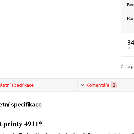
Bar
Bar
34
288
Číslo p
etní specifikace
Komentáře
0
tní specifikace
 printy 4911*