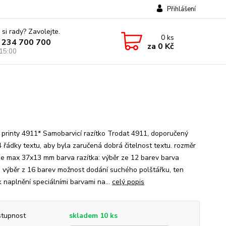
Přihlášení
 si rady? Zavolejte.
0
ks
 234 700 700
za
0 Kč
 15:00
 printy 4911* Samobarvicí razítko Trodat 4911, doporučený
4 řádky textu, aby byla zaručená dobrá čitelnost textu. rozměr
 je max 37x13 mm barva razítka: výběr ze 12 barev barva
: výběr z 16 barev možnost dodání suchého polštářku, ten
k naplnění speciálními barvami na...
celý popis
tupnost
skladem 10 ks