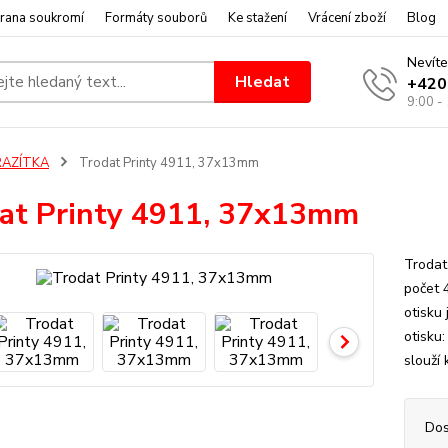
rana soukromí
Formáty souborů
Ke stažení
Vrácení zboží
Blog
Nevíte
Hledat
+420
9:00 -
RAZÍTKA
Trodat Printy 4911, 37x13mm
at Printy 4911, 37x13mm
Trodat
počet 
otisku
otisku
slouží 
Dos