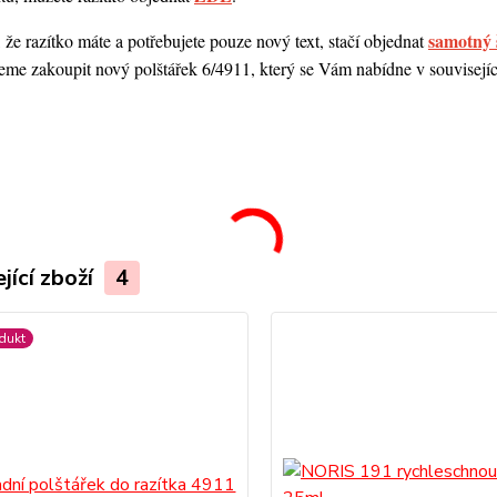
samotný 
 že razítko máte a potřebujete pouze nový text, stačí objednat
me zakoupit nový polštářek 6/4911, který se Vám nabídne v souvisejícím
.
jící zboží
4
dukt