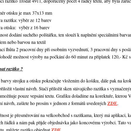
í razítko Trodat 4911, doporučený počet 4 řádky textu,
aby byla zaruč
měr otisku je max 37x13 mm
a razítka: výběr ze 12 barev
va otisku: výběr z 16 barev
nost dodání suchého polštářku, ten slouží k naplnění speciálními bar
lem nebo barvou na textil
ací lhůta 2 pracovní dny při osobním vyzvednutí, 3 pracovní dny s po
dohodě možnost výroby na počkání do 60 minut za příplatek 120,- Kč s
at razítko ?
barvy strojku a otisku pokračujte vložením do košíku, dále pak na kro
 přiložit vlastní návrh. Stačí přiložit sken stávajícího razítka s vyznače
umožňuje pouze vepsání textu. Grafiku doladíme na korektuře, kterou
ZDE
ní návrh,
zašlete ho prosím v jednom z formátů uvedených
.
ost je přesměrování na velkoobchod s razítkama, který má aplikaci, kde
ch řádků a nám pak přijde objednávka jako koncovému výrobci. Tato va
ZDE
ntu, můžete razítko objednat
.