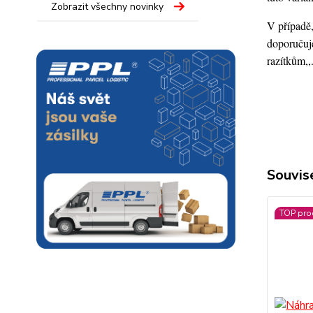
Zobrazit všechny novinky
V případě,
doporučuje
razítkům,,
Souvise
TOP pro