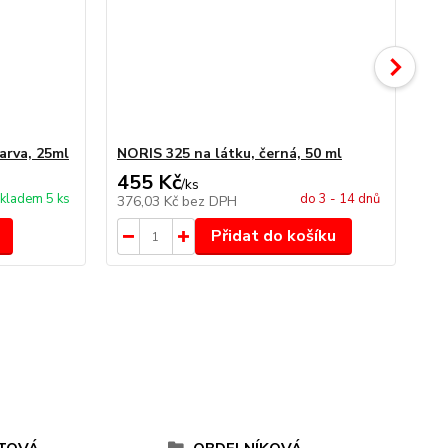
arva, 25ml
NORIS 325 na látku, černá, 50 ml
NO
455 Kč
4
/
ks
kladem 5 ks
do 3 - 14 dnů
376,03 Kč
bez DPH
34
Přidat do košíku