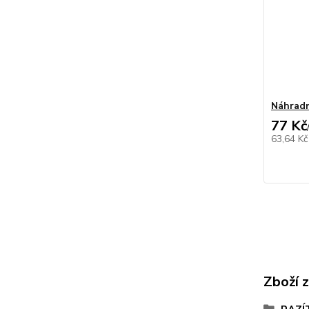
Náhradn
77 Kč
63,64 K
Zboží 