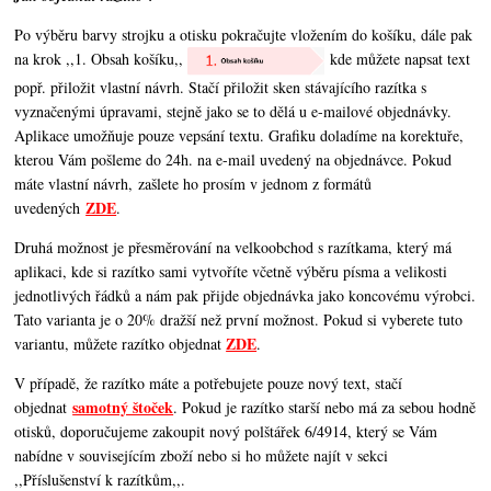
Po výběru barvy strojku a otisku pokračujte vložením do košíku, dále pak
na krok ,,1. Obsah košíku,,
kde můžete napsat text
popř. přiložit vlastní návrh. Stačí přiložit sken stávajícího razítka s
vyznačenými úpravami, stejně jako se to dělá u e-mailové objednávky.
Aplikace umožňuje pouze vepsání textu. Grafiku doladíme na korektuře,
kterou Vám pošleme do 24h. na e-mail uvedený na objednávce. Pokud
máte vlastní návrh, zašlete ho prosím v jednom z formátů
ZDE
uvedených
.
Druhá možnost je přesměrování na velkoobchod s razítkama, který má
aplikaci, kde si razítko sami vytvoříte včetně výběru písma a velikosti
jednotlivých řádků a nám pak přijde objednávka jako koncovému výrobci.
Tato varianta je o 20% dražší než první možnost. Pokud si vyberete tuto
ZDE
variantu, můžete razítko objednat
.
V případě, že razítko máte a potřebujete pouze nový text, stačí
samotný štoček
objednat
. Pokud je razítko starší nebo má za sebou hodně
otisků, doporučujeme zakoupit nový polštářek 6/4914, který se Vám
nabídne v souvisejícím zboží nebo si ho můžete najít v sekci
,,Příslušenství k razítkům,,.