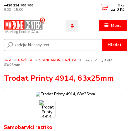
0
ks
+420 234 700 700
za
0 Kč
9:00 - 15:00
Menu
Hledat
Úvod
RAZÍTKA
STANDARDNÍ RAZÍTKA
Trodat Printy 4914,
63x25mm
Trodat Printy 4914, 63x25mm
Samobarvicí razítko