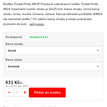
Razítko Trodat Printy 4914* Plastové samobarvicí razítko Trodat Printy
4914, maximální rozměr otisku je 63x25 mm. barva strojku: černá barva
otisku: černá, modrá, červená, zelená, fialová náhradní polštářek: 6/4914
Jak objednat razítko ? Po výběru barvy strojku a otisku pokračujte
vložením do koší...
celý popis
Dostupnost
skladem 5 ks
Barva strojku
Barva otisku
631 Kč
/
ks
521,49 Kč
bez DPH
Přidat do košíku