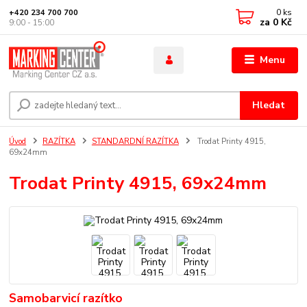
0
ks
+420 234 700 700
za
0 Kč
9:00 - 15:00
Menu
Hledat
Úvod
RAZÍTKA
STANDARDNÍ RAZÍTKA
Trodat Printy 4915,
69x24mm
Trodat Printy 4915, 69x24mm
Samobarvicí razítko