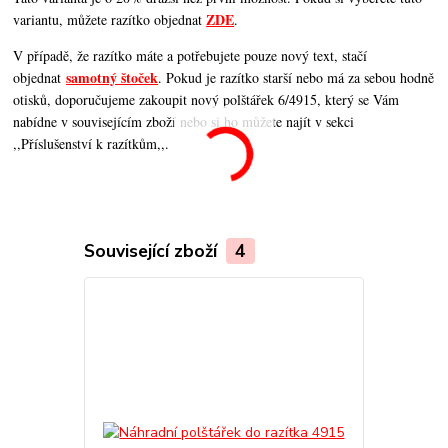
ZDE
variantu, můžete razítko objednat
.
V případě, že razítko máte a potřebujete pouze nový text, stačí
samotný štoček
objednat
. Pokud je razítko starší nebo má za sebou hodně
otisků, doporučujeme zakoupit nový polštářek 6/4915, který se Vám
nabídne v souvisejícím zboží nebo si ho můžete najít v sekci
,,Příslušenství k razítkům,,.
Související zboží
4