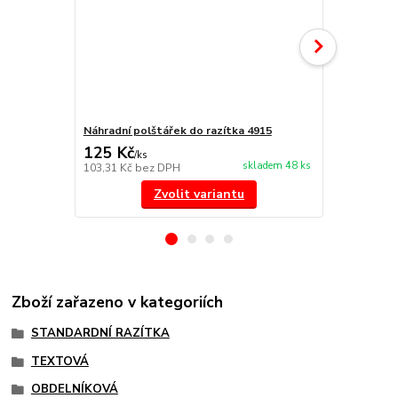
Náhradní polštářek do razítka 4915
NORIS 191 r
125 Kč
297 Kč
/
ks
/
ks
skladem 48 ks
103,31 Kč
bez DPH
245,45 Kč
be
Zvolit variantu
Zboží zařazeno v kategoriích
STANDARDNÍ RAZÍTKA
TEXTOVÁ
OBDELNÍKOVÁ