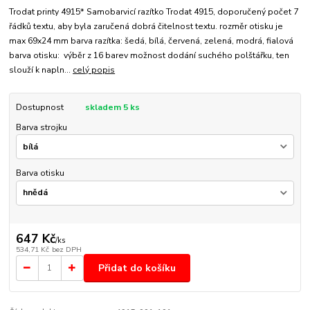
Trodat printy 4915* Samobarvicí razítko Trodat 4915, doporučený počet 7
řádků textu, aby byla zaručená dobrá čitelnost textu. rozměr otisku je
max 69x24 mm barva razítka: šedá, bílá, červená, zelená, modrá, fialová
barva otisku: výběr z 16 barev možnost dodání suchého polštářku, ten
slouží k napln...
celý popis
Dostupnost
skladem 5 ks
Barva strojku
Barva otisku
647 Kč
/
ks
534,71 Kč
bez DPH
Přidat do košíku