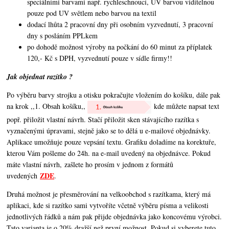
speciálními barvami např. rychleschnoucí, UV barvou viditelnou
pouze pod UV světlem nebo barvou na textil
dodací lhůta 2 pracovní dny při osobním vyzvednutí, 3 pracovní
dny s posláním PPLkem
po dohodě možnost výroby na počkání do 60 minut za příplatek
120,- Kč s DPH, vyzvednutí pouze v sídle firmy!!
Jak objednat razítko ?
Po výběru barvy strojku a otisku pokračujte vložením do košíku, dále pak
na krok ,,1. Obsah košíku,,
kde můžete napsat text
popř. přiložit vlastní návrh. Stačí přiložit sken stávajícího razítka s
vyznačenými úpravami, stejně jako se to dělá u e-mailové objednávky.
Aplikace umožňuje pouze vepsání textu. Grafiku doladíme na korektuře,
kterou Vám pošleme do 24h. na e-mail uvedený na objednávce. Pokud
máte vlastní návrh, zašlete ho prosím v jednom z formátů
ZDE
uvedených
.
Druhá možnost je přesměrování na velkoobchod s razítkama, který má
aplikaci, kde si razítko sami vytvoříte včetně výběru písma a velikosti
jednotlivých řádků a nám pak přijde objednávka jako koncovému výrobci.
Tato varianta je o 20% dražší než první možnost. Pokud si vyberete tuto