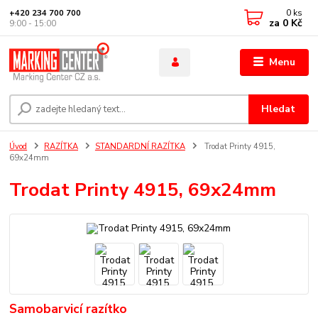
0
ks
+420 234 700 700
za
0 Kč
9:00 - 15:00
Menu
Hledat
Úvod
RAZÍTKA
STANDARDNÍ RAZÍTKA
Trodat Printy 4915,
69x24mm
Trodat Printy 4915, 69x24mm
Samobarvicí razítko