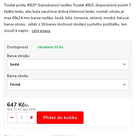
Trodat printy 4915* Samobarvicí razítko Trodat 4915, doporučený počet 7
řádků textu, aby byla zaručená dobrá čitelnost textu. rozměr otisku je
max 69x24 mm barva razítka: šedá, bílá, červená, zelená, modrá, fialová
barva otisku: výběr z 16 barev možnost dodání suchého polštářku, ten
slouží k napln...
celý popis
Dostupnost
skladem 10 ks
Barva strojku
Barva otisku
647 Kč
/
ks
534,71 Kč
bez DPH
Přidat do košíku