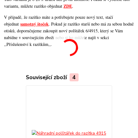
ZDE
variantu, můžete razítko objednat
.
V případě, že razítko máte a potřebujete pouze nový text, stačí
samotný štoček
objednat
. Pokud je razítko starší nebo má za sebou hodně
otisků, doporučujeme zakoupit nový polštářek 6/4915, který se Vám
nabídne v souvisejícím zboží nebo si ho můžete najít v sekci
,,Příslušenství k razítkům,,.
Související zboží
4