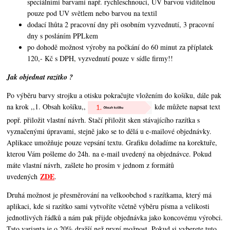
speciálními barvami např. rychleschnoucí, UV barvou viditelnou
pouze pod UV světlem nebo barvou na textil
dodací lhůta 2 pracovní dny při osobním vyzvednutí, 3 pracovní
dny s posláním PPLkem
po dohodě možnost výroby na počkání do 60 minut za příplatek
120,- Kč s DPH, vyzvednutí pouze v sídle firmy!!
Jak objednat razítko ?
Po výběru barvy strojku a otisku pokračujte vložením do košíku, dále pak
na krok ,,1. Obsah košíku,,
kde můžete napsat text
popř. přiložit vlastní návrh. Stačí přiložit sken stávajícího razítka s
vyznačenými úpravami, stejně jako se to dělá u e-mailové objednávky.
Aplikace umožňuje pouze vepsání textu. Grafiku doladíme na korektuře,
kterou Vám pošleme do 24h. na e-mail uvedený na objednávce. Pokud
máte vlastní návrh, zašlete ho prosím v jednom z formátů
ZDE
uvedených
.
Druhá možnost je přesměrování na velkoobchod s razítkama, který má
aplikaci, kde si razítko sami vytvoříte včetně výběru písma a velikosti
jednotlivých řádků a nám pak přijde objednávka jako koncovému výrobci.
Tato varianta je o 20% dražší než první možnost. Pokud si vyberete tuto