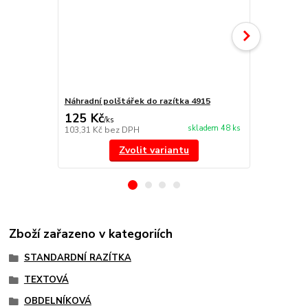
Náhradní polštářek do razítka 4915
NORIS 191 r
125 Kč
297 Kč
/
ks
/
ks
skladem 48 ks
103,31 Kč
bez DPH
245,45 Kč
be
Zvolit variantu
Zboží zařazeno v kategoriích
STANDARDNÍ RAZÍTKA
TEXTOVÁ
OBDELNÍKOVÁ