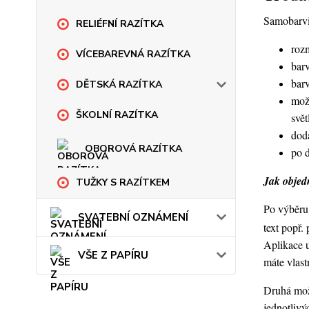
Samobarvic
RELIÉFNÍ RAZÍTKA
roz
VÍCEBAREVNÁ RAZÍTKA
barv
bar
DĚTSKÁ RAZÍTKA
mož
ŠKOLNÍ RAZÍTKA
svět
dod
OBOROVÁ RAZÍTKA
po 
Jak objedn
TUŽKY S RAZÍTKEM
Po výběru 
SVATEBNÍ OZNÁMENÍ
text popř.
Aplikace 
VŠE Z PAPÍRU
máte vlast
Druhá možn
jednotlivý