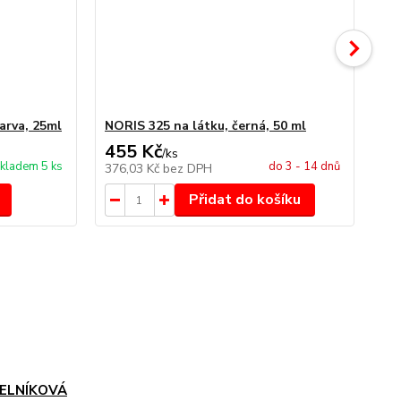
arva, 25ml
NORIS 325 na látku, černá, 50 ml
NO
455 Kč
4
/
ks
kladem 5 ks
do 3 - 14 dnů
376,03 Kč
bez DPH
34
Přidat do košíku
ELNÍKOVÁ