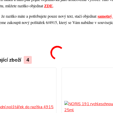
ZDE
ntu, můžete razítko objednat
.
samotný 
 že razítko máte a potřebujete pouze nový text, stačí objednat
me zakoupit nový polštářek 6/4915, který se Vám nabídne v souvisejícím
.
jící zboží
4