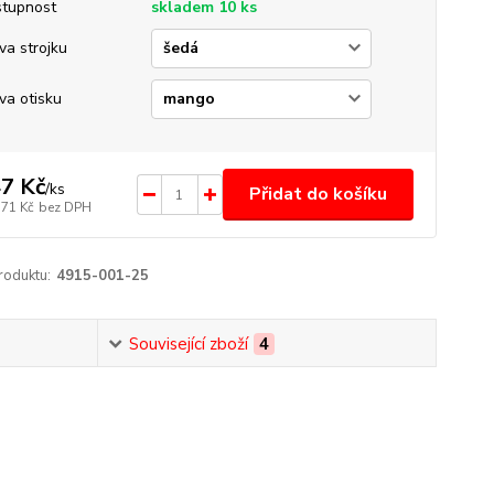
tupnost
skladem 10 ks
va strojku
va otisku
7 Kč
/
ks
Přidat do košíku
,71 Kč
bez DPH
roduktu:
4915-001-25
Související zboží
4