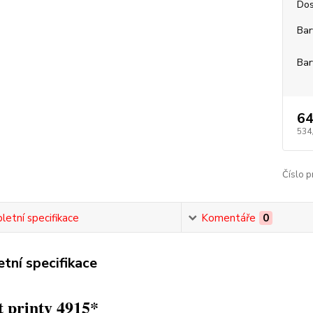
Dos
Bar
Bar
64
534
Číslo p
etní specifikace
Komentáře
0
tní specifikace
 printy 4915*