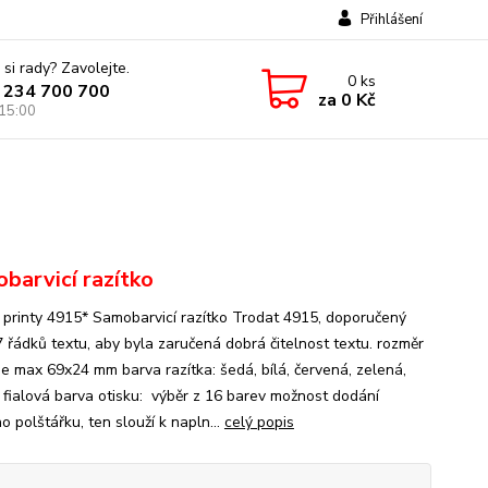
Přihlášení
 si rady? Zavolejte.
0
ks
 234 700 700
za
0 Kč
 15:00
barvicí razítko
 printy 4915* Samobarvicí razítko Trodat 4915, doporučený
7 řádků textu, aby byla zaručená dobrá čitelnost textu. rozměr
 je max 69x24 mm barva razítka: šedá, bílá, červená, zelená,
 fialová barva otisku: výběr z 16 barev možnost dodání
 polštářku, ten slouží k napln...
celý popis