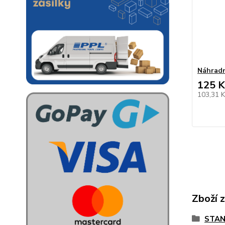
Náhradn
125 K
103,31 
Zboží 
STAN