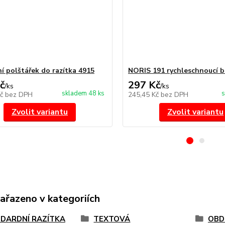
í polštářek do razítka 4915
NORIS 191 rychleschnoucí b
č
297 Kč
/
ks
/
ks
skladem 48 ks
s
Kč
bez DPH
245,45 Kč
bez DPH
Zvolit variantu
Zvolit variantu
zařazeno v kategoriích
DARDNÍ RAZÍTKA
TEXTOVÁ
OBD