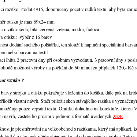
í razítko Trodat 4915, doporučený počet 7 řádků textu, aby byla zaruče
měr otisku je max 69x24 mm
a razítka: šedá, bílá, červená, zelená, modrá, fialová
va otisku: výběr z 16 barev
nost dodání suchého polštářku, ten slouží k naplnění speciálními bar
lem nebo barvou na textil
ací lhůta 2 pracovní dny při osobním vyzvednutí, 3 pracovní dny s po
dohodě možnost výroby na počkání do 60 minut za příplatek 120,- Kč s
at razítko ?
barvy strojku a otisku pokračujte vložením do košíku, dále pak na kro
 přiložit vlastní návrh. Stačí přiložit sken stávajícího razítka s vyznače
umožňuje pouze vepsání textu. Grafiku doladíme na korektuře, kterou
ZDE
ní návrh, zašlete ho prosím v jednom z formátů uvedených
.
ost je přesměrování na velkoobchod s razítkama, který má aplikaci, kde
ch řádků a nám pak přijde objednávka jako koncovému výrobci. Tato va