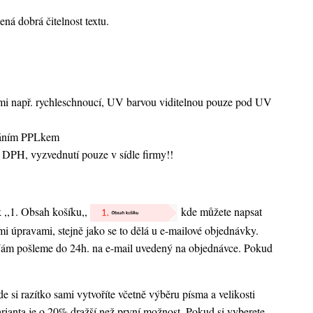
ná dobrá čitelnost textu.
vami např. rychleschnoucí, UV barvou viditelnou pouze pod UV
sláním PPLkem
 DPH, vyzvednutí pouze v sídle firmy!!
k ,,1. Obsah košíku,,
kde můžete napsat
nými úpravami, stejně jako se to dělá u e-mailové objednávky.
 Vám pošleme do 24h. na e-mail uvedený na objednávce. Pokud
 si razítko sami vytvoříte včetně výběru písma a velikosti
rianta je o 20% dražší než první možnost. Pokud si vyberete