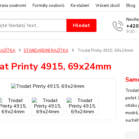
rana soukromí
Formáty souborů
Ke stažení
Vrácení zboží
Blog
Nevíte
Hledat
+420
9:00 -
RAZÍTKA
STANDARDNÍ RAZÍTKA
Trodat Printy 4915, 69x24mm
at Printy 4915, 69x24mm
Samo
Trodat
počet 
otisku
modrá,
suchého