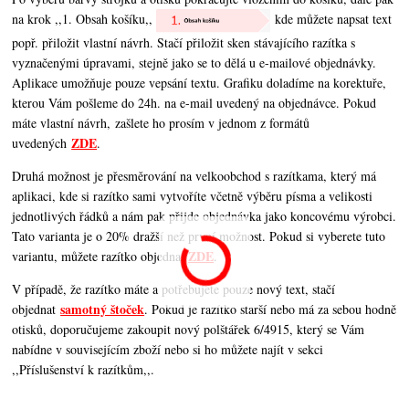
na krok ,,1. Obsah košíku,,
kde můžete napsat text
popř. přiložit vlastní návrh. Stačí přiložit sken stávajícího razítka s
vyznačenými úpravami, stejně jako se to dělá u e-mailové objednávky.
Aplikace umožňuje pouze vepsání textu. Grafiku doladíme na korektuře,
kterou Vám pošleme do 24h. na e-mail uvedený na objednávce. Pokud
máte vlastní návrh, zašlete ho prosím v jednom z formátů
ZDE
uvedených
.
Druhá možnost je přesměrování na velkoobchod s razítkama, který má
aplikaci, kde si razítko sami vytvoříte včetně výběru písma a velikosti
jednotlivých řádků a nám pak přijde objednávka jako koncovému výrobci.
Tato varianta je o 20% dražší než první možnost. Pokud si vyberete tuto
ZDE
variantu, můžete razítko objednat
.
V případě, že razítko máte a potřebujete pouze nový text, stačí
samotný štoček
objednat
. Pokud je razítko starší nebo má za sebou hodně
otisků, doporučujeme zakoupit nový polštářek 6/4915, který se Vám
nabídne v souvisejícím zboží nebo si ho můžete najít v sekci
,,Příslušenství k razítkům,,.