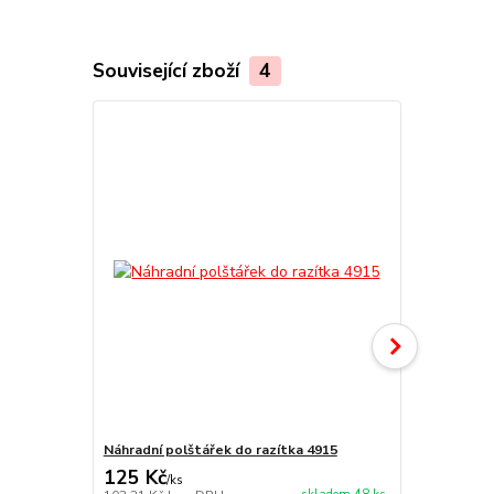
Související zboží
4
Náhradní polštářek do razítka 4915
NORIS 191 r
125 Kč
297 Kč
/
ks
/
ks