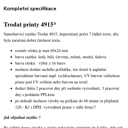
Kompletní specifikace
Trodat printy 4915*
Samobarvicí razítko Trodat 4915, doporučený počet 7 řádků textu, aby
byla zaručená dobrá čitelnost textu.
rozměr otisku je max 69x24 mm
barva razítka: šedá, bílá, červená, zelená, modrá, fialová
barva otisku: výběr z 16 barev
možnost dodání suchého polštářku, ten slouží k naplnění
speciálními barvami např. rychleschnoucí, UV barvou viditelnou
pouze pod UV světlem nebo barvou na textil
dodací lhůta 2 pracovní dny při osobním vyzvednutí, 3 pracovní
dny s posláním PPLkem
po dohodě možnost výroby na počkání do 60 minut za příplatek
120,- Kč s DPH, vyzvednutí pouze v sídle firmy!!
Jak objednat razítko ?
Po výběru barvy strojku a otisku pokračujte vložením do košíku, dále pak