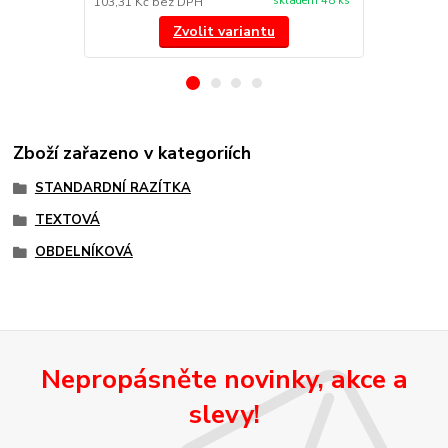
skladem 48 ks
103,31 Kč
bez DPH
245,45 Kč
be
Zvolit variantu
Zboží zařazeno v kategoriích
STANDARDNÍ RAZÍTKA
TEXTOVÁ
OBDELNÍKOVÁ
Nepropásněte novinky, akce a
slevy!