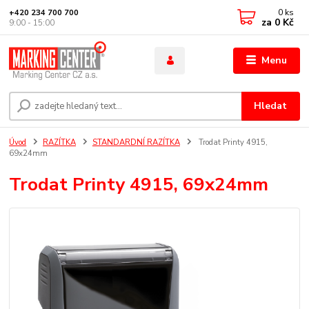
0
ks
+420 234 700 700
za
0 Kč
9:00 - 15:00
Menu
Hledat
Úvod
RAZÍTKA
STANDARDNÍ RAZÍTKA
Trodat Printy 4915,
69x24mm
Trodat Printy 4915, 69x24mm