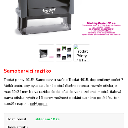
Samobarvicí razítko
Trodat printy 4915* Samobarvicí razítko Trodat 4915, doporučený počet 7
řádků textu, aby byla zaručená dobrá čitelnost textu. rozměr otisku je
max 69x24 mm barva razítka: šedá, bílá, červená, zelená, modrá, fialová
barva otisku: výběr z 16 barev možnost dodání suchého polštářku, ten
slouží k napln...
celý popis
Dostupnost
skladem 10 ks
Barva strojku