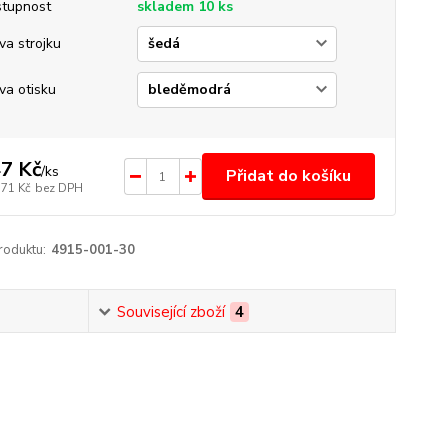
tupnost
skladem 10 ks
va strojku
va otisku
7 Kč
/
ks
Přidat do košíku
,71 Kč
bez DPH
roduktu:
4915-001-30
Související zboží
4