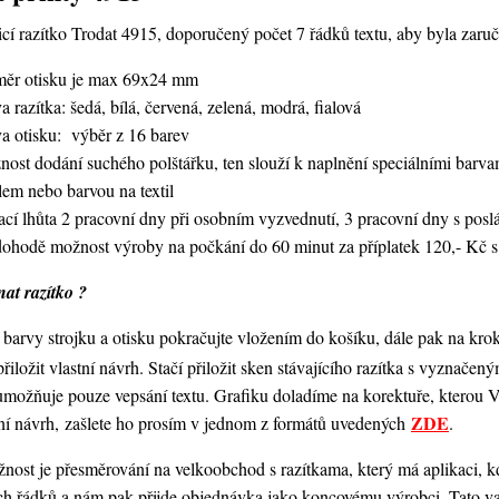
í razítko Trodat 4915, doporučený počet 7 řádků textu, aby byla zaruče
měr otisku je max 69x24 mm
a razítka: šedá, bílá, červená, zelená, modrá, fialová
va otisku: výběr z 16 barev
nost dodání suchého polštářku, ten slouží k naplnění speciálními bar
lem nebo barvou na textil
ací lhůta 2 pracovní dny při osobním vyzvednutí, 3 pracovní dny s po
dohodě možnost výroby na počkání do 60 minut za příplatek 120,- Kč s
at razítko ?
barvy strojku a otisku pokračujte vložením do košíku, dále pak na kro
 přiložit vlastní návrh. Stačí přiložit sken stávajícího razítka s vyznače
umožňuje pouze vepsání textu. Grafiku doladíme na korektuře, kterou
ZDE
ní návrh, zašlete ho prosím v jednom z formátů uvedených
.
ost je přesměrování na velkoobchod s razítkama, který má aplikaci, kde
ch řádků a nám pak přijde objednávka jako koncovému výrobci. Tato va