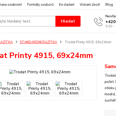
rana soukromí
Formáty souborů
Ke stažení
Vrácení zboží
Blog
Nevíte
Hledat
+420
9:00 -
RAZÍTKA
STANDARDNÍ RAZÍTKA
Trodat Printy 4915, 69x24mm
at Printy 4915, 69x24mm
Samo
Trodat
počet 
otisku
modrá,
suchého