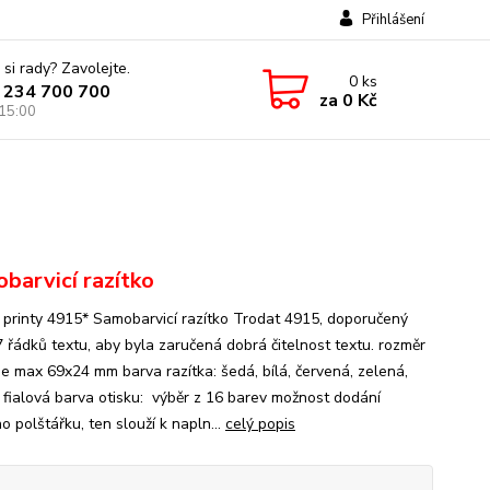
Přihlášení
 si rady? Zavolejte.
0
ks
 234 700 700
za
0 Kč
 15:00
barvicí razítko
 printy 4915* Samobarvicí razítko Trodat 4915, doporučený
7 řádků textu, aby byla zaručená dobrá čitelnost textu. rozměr
 je max 69x24 mm barva razítka: šedá, bílá, červená, zelená,
 fialová barva otisku: výběr z 16 barev možnost dodání
 polštářku, ten slouží k napln...
celý popis