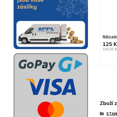
Náhradn
125 K
103,31 
Zboží 
STAN