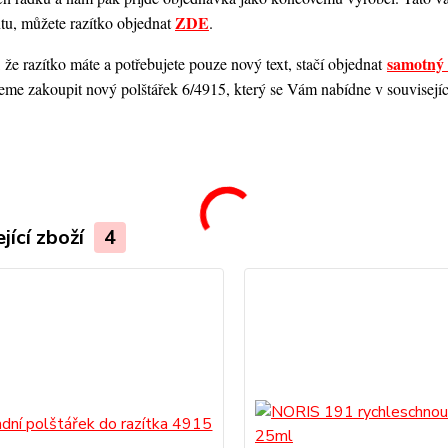
ZDE
ntu, můžete razítko objednat
.
samotný 
 že razítko máte a potřebujete pouze nový text, stačí objednat
me zakoupit nový polštářek 6/4915, který se Vám nabídne v souvisejícím
.
jící zboží
4