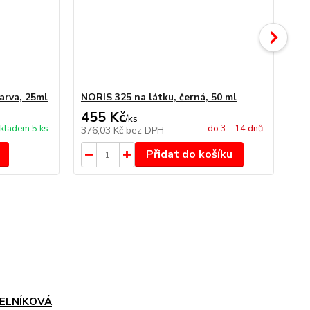
arva, 25ml
NORIS 325 na látku, černá, 50 ml
NO
455 Kč
4
/
ks
kladem 5 ks
do 3 - 14 dnů
376,03 Kč
bez DPH
34
Přidat do košíku
ELNÍKOVÁ