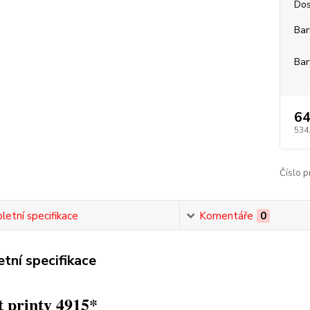
Dos
Bar
Bar
64
534
Číslo p
etní specifikace
Komentáře
0
tní specifikace
 printy 4915*