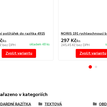
í polštářek do razítka 4915
NORIS 191 rychleschnoucí b
č
297 Kč
/
ks
/
ks
skladem 48 ks
s
Kč
bez DPH
245,45 Kč
bez DPH
Zvolit variantu
Zvolit variantu
zařazeno v kategoriích
DARDNÍ RAZÍTKA
TEXTOVÁ
OBD