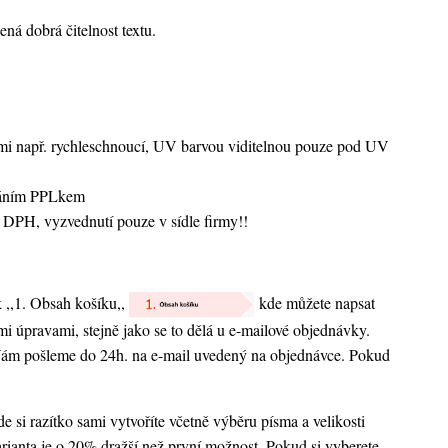
ná dobrá čitelnost textu.
vami např. rychleschnoucí, UV barvou viditelnou pouze pod UV
sláním PPLkem
 DPH, vyzvednutí pouze v sídle firmy!!
k ,,1. Obsah košíku,,
kde můžete napsat
nými úpravami, stejně jako se to dělá u e-mailové objednávky.
 Vám pošleme do 24h. na e-mail uvedený na objednávce. Pokud
 si razítko sami vytvoříte včetně výběru písma a velikosti
rianta je o 20% dražší než první možnost. Pokud si vyberete