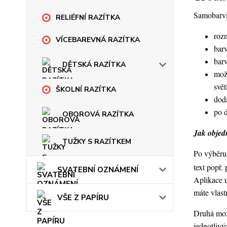
Samobarvic
RELIÉFNÍ RAZÍTKA
roz
VÍCEBAREVNÁ RAZÍTKA
barv
bar
DĚTSKÁ RAZÍTKA
mož
svět
ŠKOLNÍ RAZÍTKA
dod
po 
OBOROVÁ RAZÍTKA
Jak objedn
TUŽKY S RAZÍTKEM
Po výběru 
text popř.
SVATEBNÍ OZNÁMENÍ
Aplikace 
máte vlast
VŠE Z PAPÍRU
Druhá možn
jednotlivý