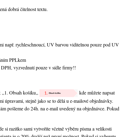
ná dobrá čitelnost textu.
vami např. rychleschnoucí, UV barvou viditelnou pouze pod UV
sláním PPLkem
 DPH, vyzvednutí pouze v sídle firmy!!
k ,,1. Obsah košíku,,
kde můžete napsat
nými úpravami, stejně jako se to dělá u e-mailové objednávky.
 Vám pošleme do 24h. na e-mail uvedený na objednávce. Pokud
 si razítko sami vytvoříte včetně výběru písma a velikosti
rianta je o 20% dražší než první možnost. Pokud si vyberete