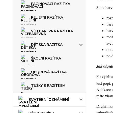
PAGINOVACÍ RAZÍTKA
Samobarvic
roz
RELIÉFNÍ RAZÍTKA
barv
bar
VÍCEBAREVNÁ RAZÍTKA
mož
svět
DĚTSKÁ RAZÍTKA
dod
po 
ŠKOLNÍ RAZÍTKA
Jak objedn
OBOROVÁ RAZÍTKA
Po výběru 
text popř.
TUŽKY S RAZÍTKEM
Aplikace 
máte vlast
SVATEBNÍ OZNÁMENÍ
Druhá možn
jednotlivý