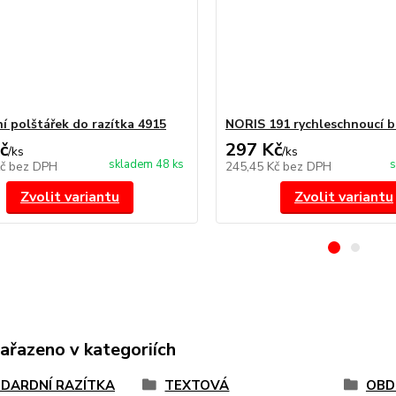
í polštářek do razítka 4915
NORIS 191 rychleschnoucí b
č
297 Kč
/
ks
/
ks
skladem 48 ks
s
Kč
bez DPH
245,45 Kč
bez DPH
Zvolit variantu
Zvolit variantu
zařazeno v kategoriích
DARDNÍ RAZÍTKA
TEXTOVÁ
OBD