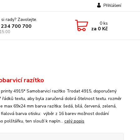
Přihlášení
 si rady? Zavolejte.
0
ks
 234 700 700
za
0 Kč
 15:00
barvicí razítko
 printy 4915* Samobarvicí razítko Trodat 4915, doporučený
7 řádků textu, aby byla zaručená dobrá čitelnost textu. rozměr
 je max 69x24 mm barva razítka: šedá, bílá, červená, zelená,
 fialová barva otisku: výběr z 16 barev možnost dodání
 polštářku, ten slouží k napln...
celý popis