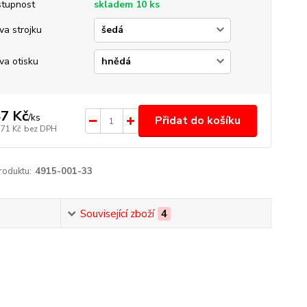
tupnost
skladem 10 ks
va strojku
va otisku
7 Kč
/
ks
Přidat do košíku
,71 Kč
bez DPH
roduktu:
4915-001-33
Související zboží
4