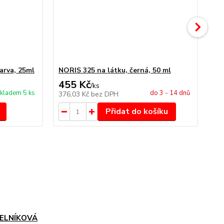
arva, 25ml
NORIS 325 na látku, černá, 50 ml
NO
455 Kč
4
/
ks
kladem 5 ks
do 3 - 14 dnů
376,03 Kč
bez DPH
34
Přidat do košíku
ELNÍKOVÁ