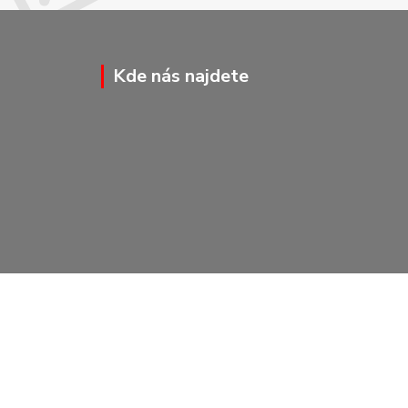
Kde nás najdete
Vytvořeno na
Eshop-rychle.cz