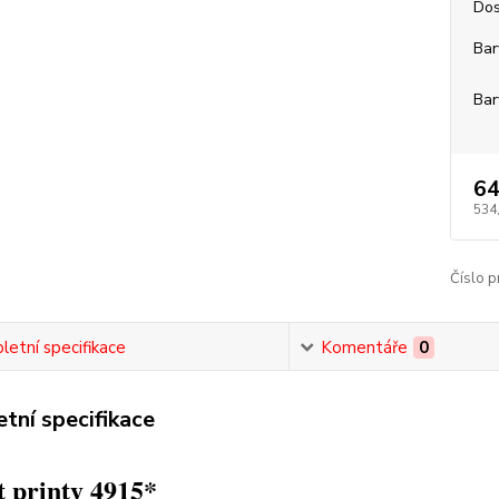
Dos
Bar
Bar
64
534
Číslo p
etní specifikace
Komentáře
0
tní specifikace
 printy 4915*