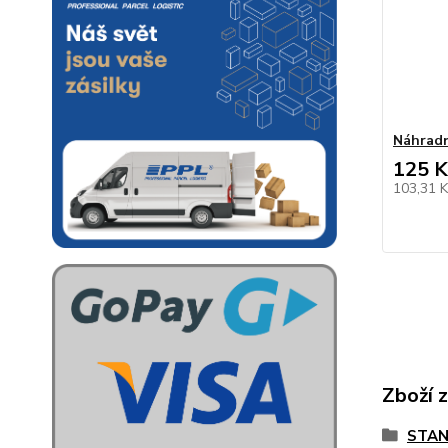
Náhradn
125 K
103,31 
Zboží 
STAN