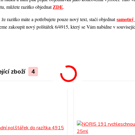
ZDE
ntu, můžete razítko objednat
.
samotný 
 že razítko máte a potřebujete pouze nový text, stačí objednat
me zakoupit nový polštářek 6/4915, který se Vám nabídne v souvisejícím
.
jící zboží
4