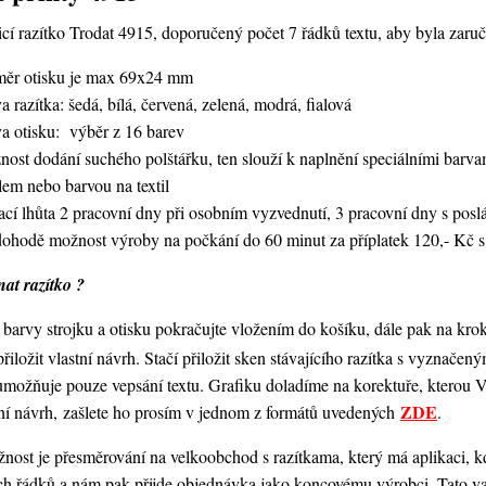
í razítko Trodat 4915, doporučený počet 7 řádků textu, aby byla zaruče
měr otisku je max 69x24 mm
a razítka: šedá, bílá, červená, zelená, modrá, fialová
va otisku: výběr z 16 barev
nost dodání suchého polštářku, ten slouží k naplnění speciálními bar
lem nebo barvou na textil
ací lhůta 2 pracovní dny při osobním vyzvednutí, 3 pracovní dny s po
dohodě možnost výroby na počkání do 60 minut za příplatek 120,- Kč s
at razítko ?
barvy strojku a otisku pokračujte vložením do košíku, dále pak na kro
 přiložit vlastní návrh. Stačí přiložit sken stávajícího razítka s vyznače
umožňuje pouze vepsání textu. Grafiku doladíme na korektuře, kterou
ZDE
ní návrh, zašlete ho prosím v jednom z formátů uvedených
.
ost je přesměrování na velkoobchod s razítkama, který má aplikaci, kde
ch řádků a nám pak přijde objednávka jako koncovému výrobci. Tato va