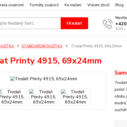
rana soukromí
Formáty souborů
Ke stažení
Vrácení zboží
Blog
Nevíte
Hledat
+420
9:00 -
RAZÍTKA
STANDARDNÍ RAZÍTKA
Trodat Printy 4915, 69x24mm
at Printy 4915, 69x24mm
Samo
Trodat
počet 
otisku
modrá,
suchého