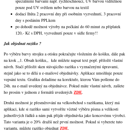
speciálními barvami např. rychleschnoucí, UV barvou viditelnou
pouze pod UV světlem nebo barvou na textil
dodací lhůta 2 pracovní dny při osobním vyzvednutí, 3 pracovní
dny s posláním PPLkem
po dohodě možnost výroby na počkání do 60 minut za příplatek
120,- Kč s DPH, vyzvednutí pouze v sídle firmy!!
Jak objednat razítko ?
Po výběru barvy strojku a otisku pokračujte vložením do košíku, dále pak
na krok ,,1. Obsah košíku,,
kde můžete napsat text popř. přiložit vlastní
návrh. Stačí přiložit sken stávajícího razítka s vyznačenými úpravami,
stejně jako se to dělá u e-mailové objednávky. Aplikace umožňuje pouze
vepsání textu. Grafiku doladíme na korektuře, kterou Vám pošleme do
24h. na e-mail uvedený na objednávce. Pokud máte vlastní návrh, zašlete
ZDE
ho prosím v jednom z formátů uvedených
.
Druhá možnost je přesměrování na velkoobchod s razítkama, který má
aplikaci, kde si razítko sami vytvoříte včetně výběru písma a velikosti
jednotlivých řádků a nám pak přijde objednávka jako koncovému výrobci.
Tato varianta je o 20% dražší než první možnost. Pokud si vyberete tuto
ZDE
variantu, můžete razítko objednat
.