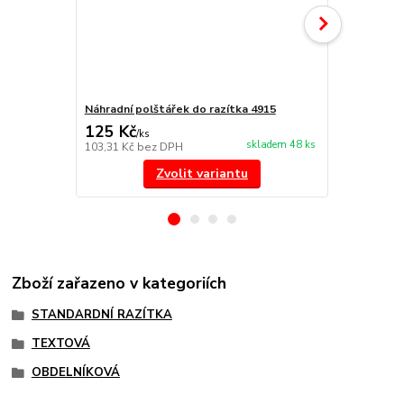
Náhradní polštářek do razítka 4915
NORIS 191 r
125 Kč
297 Kč
/
ks
/
ks
skladem 48 ks
103,31 Kč
bez DPH
245,45 Kč
be
Zvolit variantu
Zboží zařazeno v kategoriích
STANDARDNÍ RAZÍTKA
TEXTOVÁ
OBDELNÍKOVÁ