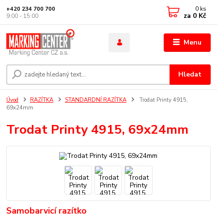
0
ks
+420 234 700 700
za
0 Kč
9:00 - 15:00
Menu
Hledat
Úvod
RAZÍTKA
STANDARDNÍ RAZÍTKA
Trodat Printy 4915,
69x24mm
Trodat Printy 4915, 69x24mm
Samobarvicí razítko