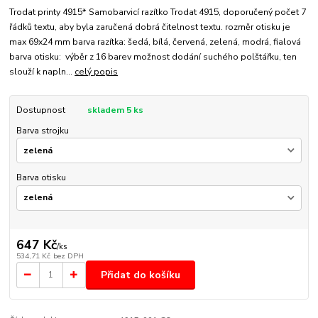
Trodat printy 4915* Samobarvicí razítko Trodat 4915, doporučený počet 7
řádků textu, aby byla zaručená dobrá čitelnost textu. rozměr otisku je
max 69x24 mm barva razítka: šedá, bílá, červená, zelená, modrá, fialová
barva otisku: výběr z 16 barev možnost dodání suchého polštářku, ten
slouží k napln...
celý popis
Dostupnost
skladem 5 ks
Barva strojku
Barva otisku
647 Kč
/
ks
534,71 Kč
bez DPH
Přidat do košíku