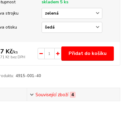
tupnost
skladem 5 ks
va strojku
va otisku
7 Kč
/
ks
Přidat do košíku
,71 Kč
bez DPH
roduktu:
4915-001-40
Související zboží
4