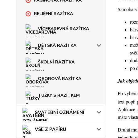
PAGINOVACÍ RAZÍTKA
Samobarvic
RELIÉFNÍ RAZÍTKA
roz
VÍCEBAREVNÁ RAZÍTKA
barv
bar
mož
DĚTSKÁ RAZÍTKA
svět
dod
ŠKOLNÍ RAZÍTKA
po 
OBOROVÁ RAZÍTKA
Jak objedn
Po výběru 
TUŽKY S RAZÍTKEM
text popř.
Aplikace 
SVATEBNÍ OZNÁMENÍ
máte vlast
VŠE Z PAPÍRU
Druhá možn
jednotlivý