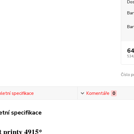
Dos
Bar
Bar
64
534
Číslo p
etní specifikace
Komentáře
0
tní specifikace
 printy 4915*