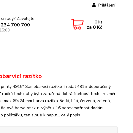
Přihlášení
 si rady? Zavolejte.
0
ks
 234 700 700
za
0 Kč
 15:00
barvicí razítko
 printy 4915* Samobarvicí razítko Trodat 4915, doporučený
7 řádků textu, aby byla zaručená dobrá čitelnost textu. rozměr
 je max 69x24 mm barva razítka: šedá, bílá, červená, zelená,
 fialová barva otisku: výběr z 16 barev možnost dodání
 polštářku, ten slouží k napln...
celý popis