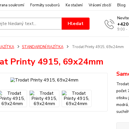
rana soukromí
Formáty souborů
Ke stažení
Vrácení zboží
Blog
Nevíte
Hledat
+420
9:00 -
RAZÍTKA
STANDARDNÍ RAZÍTKA
Trodat Printy 4915, 69x24mm
at Printy 4915, 69x24mm
Samo
Trodat
počet 
otisku
modrá,
suchého