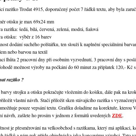
í razítko Trodat 4915, doporučený počet 7 řádků textu, aby byla zaruče
měr otisku je max 69x24 mm
a razítka: šedá, bílá, červená, zelená, modrá, fialová
va otisku: výběr z 16 barev
nost dodání suchého polštářku, ten slouží k naplnění speciálními bar
lem nebo barvou na textil
ací lhůta 2 pracovní dny při osobním vyzvednutí, 3 pracovní dny s po
dohodě možnost výroby na počkání do 60 minut za příplatek 120,- Kč s
at razítko ?
barvy strojku a otisku pokračujte vložením do košíku, dále pak na kro
 přiložit vlastní návrh. Stačí přiložit sken stávajícího razítka s vyznače
umožňuje pouze vepsání textu. Grafiku doladíme na korektuře, kterou
ZDE
ní návrh, zašlete ho prosím v jednom z formátů uvedených
.
ost je přesměrování na velkoobchod s razítkama, který má aplikaci, kde
ch řádků a nám pak přijde objednávka jako koncovému výrobci. Tato va