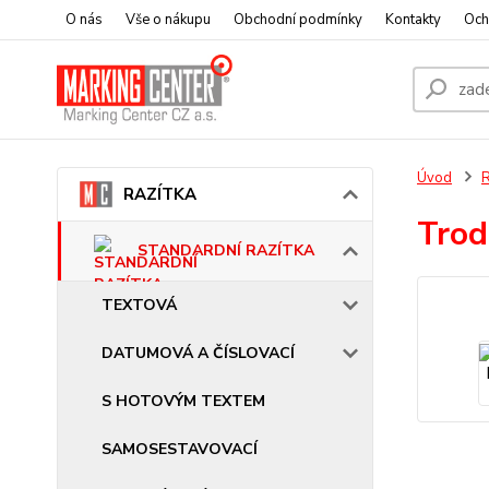
O nás
Vše o nákupu
Obchodní podmínky
Kontakty
Och
Úvod
RAZÍTKA
Trod
STANDARDNÍ RAZÍTKA
TEXTOVÁ
DATUMOVÁ A ČÍSLOVACÍ
S HOTOVÝM TEXTEM
SAMOSESTAVOVACÍ