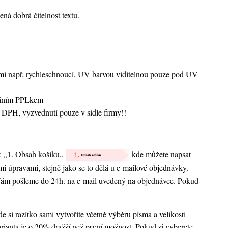
ná dobrá čitelnost textu.
vami např. rychleschnoucí, UV barvou viditelnou pouze pod UV
sláním PPLkem
 DPH, vyzvednutí pouze v sídle firmy!!
k ,,1. Obsah košíku,,
kde můžete napsat
nými úpravami, stejně jako se to dělá u e-mailové objednávky.
 Vám pošleme do 24h. na e-mail uvedený na objednávce. Pokud
 si razítko sami vytvoříte včetně výběru písma a velikosti
rianta je o 20% dražší než první možnost. Pokud si vyberete