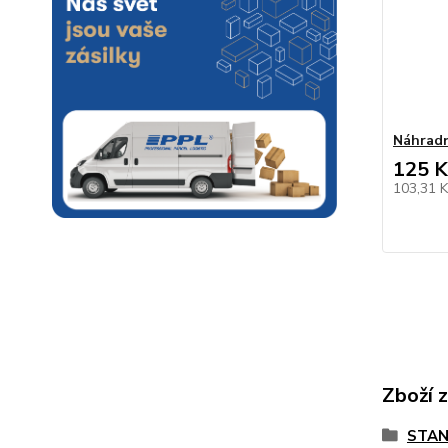
Náhradn
125 K
103,31 
Zboží 
STAN