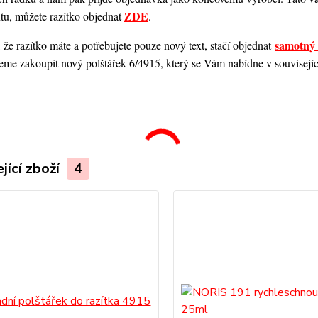
ZDE
ntu, můžete razítko objednat
.
samotný 
 že razítko máte a potřebujete pouze nový text, stačí objednat
me zakoupit nový polštářek 6/4915, který se Vám nabídne v souvisejícím
.
jící zboží
4