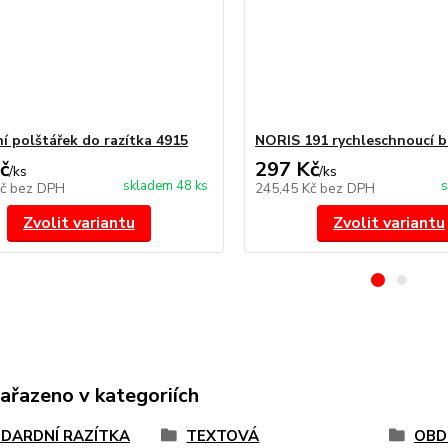
í polštářek do razítka 4915
NORIS 191 rychleschnoucí b
č
297 Kč
/
ks
/
ks
skladem 48 ks
s
Kč
bez DPH
245,45 Kč
bez DPH
Zvolit variantu
Zvolit variantu
zařazeno v kategoriích
DARDNÍ RAZÍTKA
TEXTOVÁ
OBD