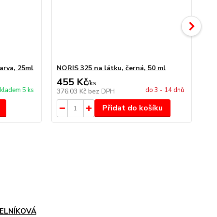
arva, 25ml
NORIS 325 na látku, černá, 50 ml
NO
455 Kč
4
/
ks
kladem 5 ks
do 3 - 14 dnů
376,03 Kč
bez DPH
34
Přidat do košíku
ELNÍKOVÁ