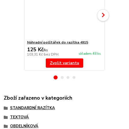
Náhradní polštářek do razítka 4915
NORIS 191 r
125 Kč
297 Kč
/
ks
/
ks
skladem 48 ks
103,31 Kč
bez DPH
245,45 Kč
be
Zvolit variantu
Zboží zařazeno v kategoriích
STANDARDNÍ RAZÍTKA
TEXTOVÁ
OBDELNÍKOVÁ