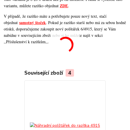
ZDE
variantu, můžete razítko objednat
.
V případě, že razítko máte a potřebujete pouze nový text, stačí
samotný štoček
objednat
. Pokud je razítko starší nebo má za sebou hodně
otisků, doporučujeme zakoupit nový polštářek 6/4915, který se Vám
nabídne v souvisejícím zboží nebo si ho můžete najít v sekci
,,Příslušenství k razítkům,,.
Související zboží
4