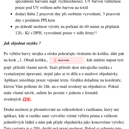
speciálními barvami např. rychleschnoucí, UV barvou viditelnou
pouze pod UV světlem nebo barvou na textil
dodací lhůta 2 pracovní dny při osobním vyzvednutí, 3 pracovní
dny s posláním PPLkem
po dohodě možnost výroby na počkání do 60 minut za příplatek
120,- Kč s DPH, vyzvednutí pouze v sídle firmy!!
Jak objednat razítko ?
Po výběru barvy strojku a otisku pokračujte vložením do košíku, dále pak
na krok ,,1. Obsah košíku,,
kde můžete napsat text
popř. přiložit vlastní návrh. Stačí přiložit sken stávajícího razítka s
vyznačenými úpravami, stejně jako se to dělá u e-mailové objednávky.
Aplikace umožňuje pouze vepsání textu. Grafiku doladíme na korektuře,
kterou Vám pošleme do 24h. na e-mail uvedený na objednávce. Pokud
máte vlastní návrh, zašlete ho prosím v jednom z formátů
ZDE
uvedených
.
Druhá možnost je přesměrování na velkoobchod s razítkama, který má
aplikaci, kde si razítko sami vytvoříte včetně výběru písma a velikosti
jednotlivých řádků a nám pak přijde objednávka jako koncovému výrobci.
Tato varianta je o 20% dražší než první možnost. Pokud si vyberete tuto