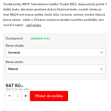
Trodat printy 4915* Samobarvicí razítko Trodat 4915, doporučený počet 7
řádků textu, aby byla zaručená dobrá čitelnost textu. rozměr otisku je
max 69x24 mm barva razítka: šedá, bílá, červená, zelená, modrá, fialová
barva otisku: výběr z 16 barev možnost dodání suchého polštářku, ten
slouží k napln...
celý popis
Dostupnost
skladem 5 ks
Barva strojku
Barva otisku
647 Kč
/
ks
534,71 Kč
bez DPH
Přidat do košíku