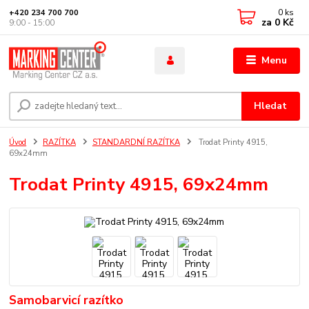
0
ks
+420 234 700 700
za
0 Kč
9:00 - 15:00
Menu
Hledat
Úvod
RAZÍTKA
STANDARDNÍ RAZÍTKA
Trodat Printy 4915,
69x24mm
Trodat Printy 4915, 69x24mm
Samobarvicí razítko