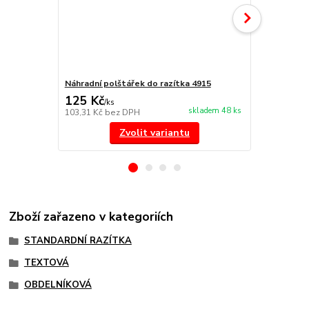
Náhradní polštářek do razítka 4915
NORIS 191 r
125 Kč
297 Kč
/
ks
/
ks
skladem 48 ks
103,31 Kč
bez DPH
245,45 Kč
be
Zvolit variantu
Zboží zařazeno v kategoriích
STANDARDNÍ RAZÍTKA
TEXTOVÁ
OBDELNÍKOVÁ