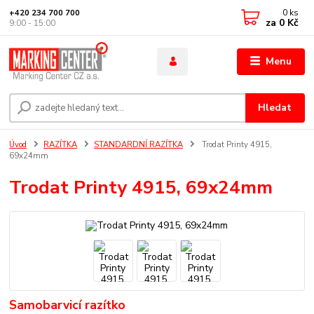
0
ks
+420 234 700 700
za
0 Kč
9:00 - 15:00
Menu
Hledat
Úvod
RAZÍTKA
STANDARDNÍ RAZÍTKA
Trodat Printy 4915,
69x24mm
Trodat Printy 4915, 69x24mm
Samobarvicí razítko