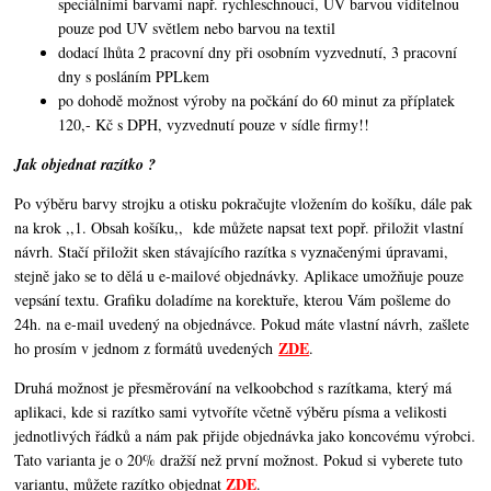
speciálními barvami např. rychleschnoucí, UV barvou viditelnou
pouze pod UV světlem nebo barvou na textil
dodací lhůta 2 pracovní dny při osobním vyzvednutí, 3 pracovní
dny s posláním PPLkem
po dohodě možnost výroby na počkání do 60 minut za příplatek
120,- Kč s DPH, vyzvednutí pouze v sídle firmy!!
Jak objednat razítko ?
Po výběru barvy strojku a otisku pokračujte vložením do košíku, dále pak
na krok ,,1. Obsah košíku,,
kde můžete napsat text popř. přiložit vlastní
návrh. Stačí přiložit sken stávajícího razítka s vyznačenými úpravami,
stejně jako se to dělá u e-mailové objednávky. Aplikace umožňuje pouze
vepsání textu. Grafiku doladíme na korektuře, kterou Vám pošleme do
24h. na e-mail uvedený na objednávce. Pokud máte vlastní návrh, zašlete
ZDE
ho prosím v jednom z formátů uvedených
.
Druhá možnost je přesměrování na velkoobchod s razítkama, který má
aplikaci, kde si razítko sami vytvoříte včetně výběru písma a velikosti
jednotlivých řádků a nám pak přijde objednávka jako koncovému výrobci.
Tato varianta je o 20% dražší než první možnost. Pokud si vyberete tuto
ZDE
variantu, můžete razítko objednat
.