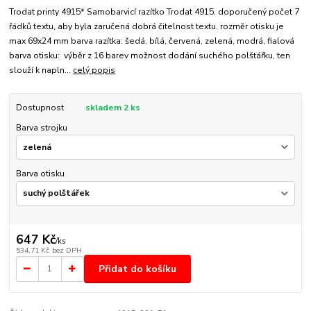
Trodat printy 4915* Samobarvicí razítko Trodat 4915, doporučený počet 7
řádků textu, aby byla zaručená dobrá čitelnost textu. rozměr otisku je
max 69x24 mm barva razítka: šedá, bílá, červená, zelená, modrá, fialová
barva otisku: výběr z 16 barev možnost dodání suchého polštářku, ten
slouží k napln...
celý popis
Dostupnost
skladem 2 ks
Barva strojku
Barva otisku
647 Kč
/
ks
534,71 Kč
bez DPH
Přidat do košíku