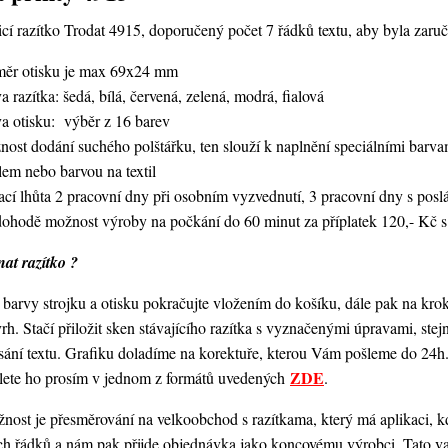
í razítko Trodat 4915, doporučený počet 7 řádků textu, aby byla zaruče
měr otisku je max 69x24 mm
a razítka: šedá, bílá, červená, zelená, modrá, fialová
va otisku: výběr z 16 barev
nost dodání suchého polštářku, ten slouží k naplnění speciálními bar
lem nebo barvou na textil
ací lhůta 2 pracovní dny při osobním vyzvednutí, 3 pracovní dny s po
dohodě možnost výroby na počkání do 60 minut za příplatek 120,- Kč s
at razítko ?
barvy strojku a otisku pokračujte vložením do košíku, dále pak na kro
vrh. Stačí přiložit sken stávajícího razítka s vyznačenými úpravami, st
ání textu. Grafiku doladíme na korektuře, kterou Vám pošleme do 24h.
ZDE
šlete ho prosím v jednom z formátů uvedených
.
ost je přesměrování na velkoobchod s razítkama, který má aplikaci, kde
ch řádků a nám pak přijde objednávka jako koncovému výrobci. Tato va