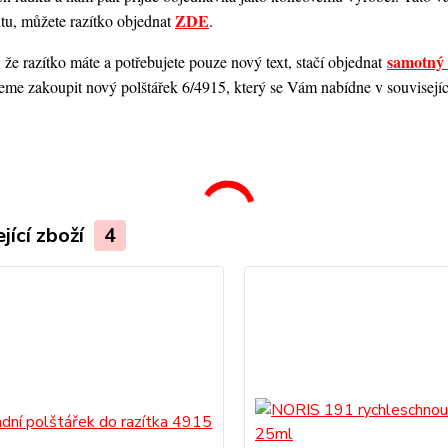
ZDE
ntu, můžete razítko objednat
.
samotný 
 že razítko máte a potřebujete pouze nový text, stačí objednat
me zakoupit nový polštářek 6/4915, který se Vám nabídne v souvisejícím
.
jící zboží
4