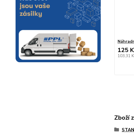
Náhradn
125 K
103,31 
Zboží 
STAN