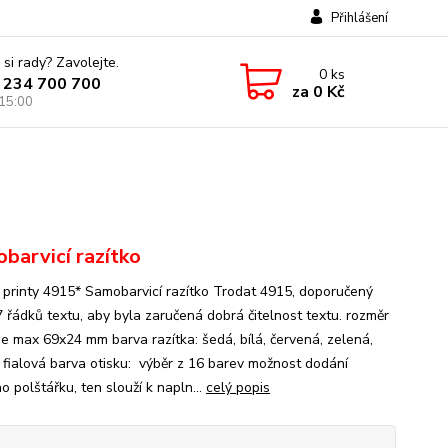
Přihlášení
 si rady? Zavolejte.
0
ks
 234 700 700
za
0 Kč
 15:00
barvicí razítko
 printy 4915* Samobarvicí razítko Trodat 4915, doporučený
7 řádků textu, aby byla zaručená dobrá čitelnost textu. rozměr
 je max 69x24 mm barva razítka: šedá, bílá, červená, zelená,
 fialová barva otisku: výběr z 16 barev možnost dodání
 polštářku, ten slouží k napln...
celý popis