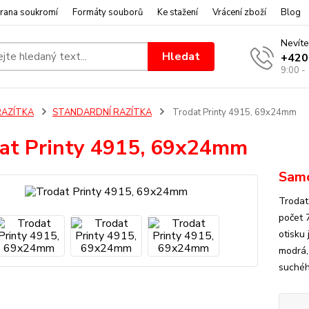
rana soukromí
Formáty souborů
Ke stažení
Vrácení zboží
Blog
Nevíte
Hledat
+420
9:00 -
RAZÍTKA
STANDARDNÍ RAZÍTKA
Trodat Printy 4915, 69x24mm
at Printy 4915, 69x24mm
Samo
Trodat
počet 
otisku
modrá,
suchého