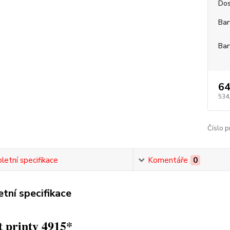
Dos
Bar
Bar
64
534
Číslo p
etní specifikace
Komentáře
0
tní specifikace
 printy 4915*