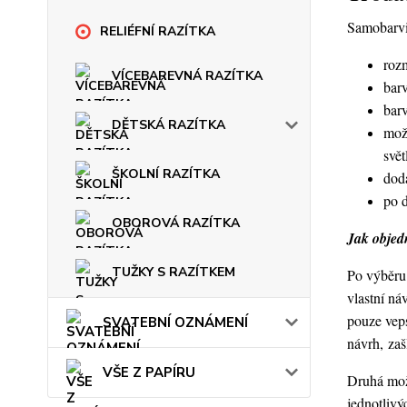
Samobarvic
RELIÉFNÍ RAZÍTKA
roz
VÍCEBAREVNÁ RAZÍTKA
barv
bar
DĚTSKÁ RAZÍTKA
mož
svět
ŠKOLNÍ RAZÍTKA
dod
po 
OBOROVÁ RAZÍTKA
Jak objedn
TUŽKY S RAZÍTKEM
Po výběru 
vlastní ná
pouze veps
SVATEBNÍ OZNÁMENÍ
návrh, za
VŠE Z PAPÍRU
Druhá možn
jednotlivý