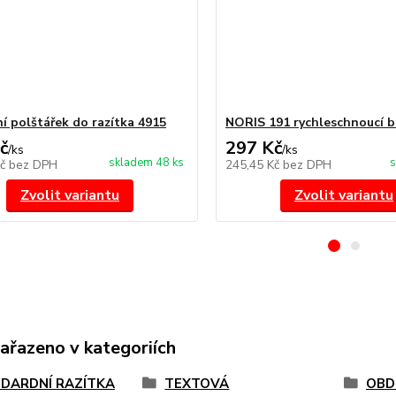
í polštářek do razítka 4915
NORIS 191 rychleschnoucí b
č
297 Kč
/
ks
/
ks
skladem 48 ks
s
Kč
bez DPH
245,45 Kč
bez DPH
Zvolit variantu
Zvolit variantu
zařazeno v kategoriích
DARDNÍ RAZÍTKA
TEXTOVÁ
OBD