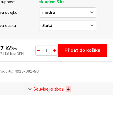
tupnost
skladem 5 ks
va strojku
va otisku
7 Kč
/
ks
Přidat do košíku
,71 Kč
bez DPH
roduktu:
4915-001-58
Související zboží
4