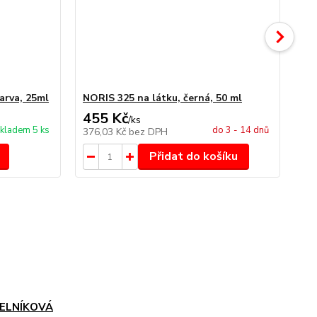
arva, 25ml
NORIS 325 na látku, černá, 50 ml
NO
455 Kč
4
/
ks
kladem 5 ks
do 3 - 14 dnů
376,03 Kč
bez DPH
34
Přidat do košíku
ELNÍKOVÁ