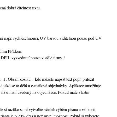
ná dobrá čitelnost textu.
vami např. rychleschnoucí, UV barvou viditelnou pouze pod UV
sláním PPLkem
 DPH, vyzvednutí pouze v sídle firmy!!
k ,,1. Obsah košíku,,
kde můžete napsat text popř. přiložit
ejně jako se to dělá u e-mailové objednávky. Aplikace umožňuje
 na e-mail uvedený na objednávce. Pokud máte vlastní
 si razítko sami vytvoříte včetně výběru písma a velikosti
rianta je o 20% dražší než první možnost. Pokud si vyberete