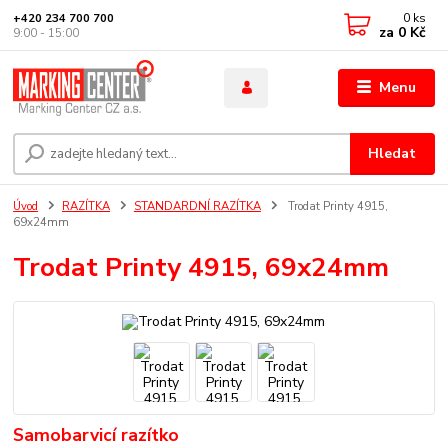
0
ks
+420 234 700 700
za
0 Kč
9:00 - 15:00
Menu
Hledat
Úvod
RAZÍTKA
STANDARDNÍ RAZÍTKA
Trodat Printy 4915,
69x24mm
Trodat Printy 4915, 69x24mm
Samobarvicí razítko