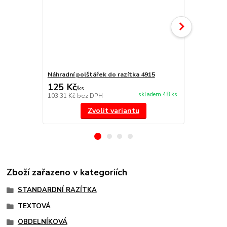
Náhradní polštářek do razítka 4915
NORIS 191 r
125 Kč
297 Kč
/
ks
/
ks
skladem 48 ks
103,31 Kč
bez DPH
245,45 Kč
be
Zvolit variantu
Zboží zařazeno v kategoriích
STANDARDNÍ RAZÍTKA
TEXTOVÁ
OBDELNÍKOVÁ