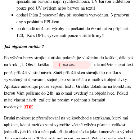
speciálními barvami např. rychleschnoucí, UV barvou viditelnou
pouze pod UV světlem nebo barvou na textil
dodací lhůta 2 pracovní dny při osobním vyzvednutí, 3 pracovní
dny s posláním PPLkem
po dohodě možnost výroby na počkání do 60 minut za příplatek
120,- Kč s DPH, vyzvednutí pouze v sídle firmy!!
Jak objednat razítko ?
Po výběru barvy strojku a otisku pokračujte vložením do košíku, dále pak
na krok ,,1. Obsah košíku,,
kde můžete napsat text
popř. přiložit vlastní návrh. Stačí přiložit sken stávajícího razítka s
vyznačenými úpravami, stejně jako se to dělá u e-mailové objednávky.
Aplikace umožňuje pouze vepsání textu. Grafiku doladíme na korektuře,
kterou Vám pošleme do 24h. na e-mail uvedený na objednávce. Pokud
máte vlastní návrh, zašlete ho prosím v jednom z formátů
ZDE
uvedených
.
Druhá možnost je přesměrování na velkoobchod s razítkama, který má
aplikaci, kde si razítko sami vytvoříte včetně výběru písma a velikosti
jednotlivých řádků a nám pak přijde objednávka jako koncovému výrobci.
Tato varianta je o 20% dražší než první možnost. Pokud si vyberete tuto