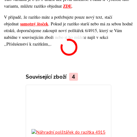
ZDE
variantu, můžete razítko objednat
.
V případě, že razítko máte a potřebujete pouze nový text, stačí
samotný štoček
objednat
. Pokud je razítko starší nebo má za sebou hodně
otisků, doporučujeme zakoupit nový polštářek 6/4915, který se Vám
nabídne v souvisejícím zboží nebo si ho můžete najít v sekci
,,Příslušenství k razítkům,,.
Související zboží
4