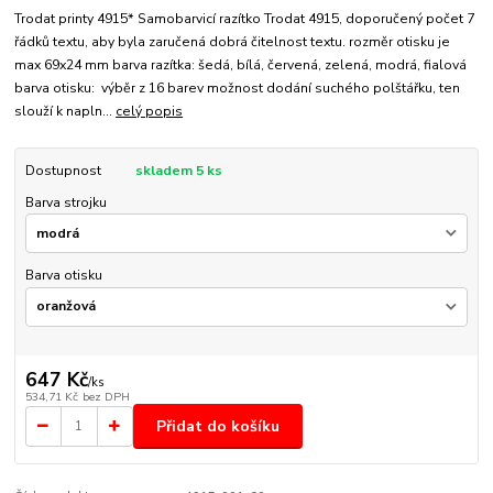
Trodat printy 4915* Samobarvicí razítko Trodat 4915, doporučený počet 7
řádků textu, aby byla zaručená dobrá čitelnost textu. rozměr otisku je
max 69x24 mm barva razítka: šedá, bílá, červená, zelená, modrá, fialová
barva otisku: výběr z 16 barev možnost dodání suchého polštářku, ten
slouží k napln...
celý popis
Dostupnost
skladem 5 ks
Barva strojku
Barva otisku
647 Kč
/
ks
534,71 Kč
bez DPH
Přidat do košíku