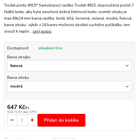
Trodat printy 4915* Samobarvicí razítko Trodat 4915, doporučený počet 7
řádků textu, aby byla zaručená dobrá čitelnost textu. rozměr otisku je
max 69x24 mm barva razítka: šedá, bílá, červená, zelená, modrá, fialová
barva otisku: výběr z 16 barev možnost dodání suchého polštářku, ten
slouží k napln...
celý popis
Dostupnost
skladem 5 ks
Barva strojku
Barva otisku
647 Kč
/
ks
534,71 Kč
bez DPH
Přidat do košíku