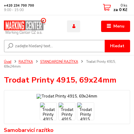
0
ks
+420 234 700 700
za
0 Kč
9:00 - 15:00
Menu
Hledat
Úvod
RAZÍTKA
STANDARDNÍ RAZÍTKA
Trodat Printy 4915,
69x24mm
Trodat Printy 4915, 69x24mm
Samobarvicí razítko