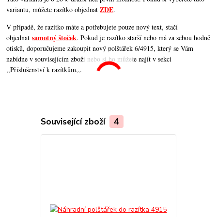
ZDE
variantu, můžete razítko objednat
.
V případě, že razítko máte a potřebujete pouze nový text, stačí
samotný štoček
objednat
. Pokud je razítko starší nebo má za sebou hodně
otisků, doporučujeme zakoupit nový polštářek 6/4915, který se Vám
nabídne v souvisejícím zboží nebo si ho můžete najít v sekci
,,Příslušenství k razítkům,,.
Související zboží
4