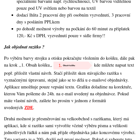
speciálními barvami např. rychleschnoucí, UV barvou viditelnou
pouze pod UV světlem nebo barvou na textil
dodací lhůta 2 pracovní dny při osobním vyzvednutí, 3 pracovní
dny s posláním PPLkem
po dohodě možnost výroby na počkání do 60 minut za příplatek
120,- Kč s DPH, vyzvednutí pouze v sídle firmy!!
Jak objednat razítko ?
Po výběru barvy strojku a otisku pokračujte vložením do košíku, dále pak
na krok ,,1. Obsah košíku,,
kde můžete napsat text
popř. přiložit vlastní návrh. Stačí přiložit sken stávajícího razítka s
vyznačenými úpravami, stejně jako se to dělá u e-mailové objednávky.
Aplikace umožňuje pouze vepsání textu. Grafiku doladíme na korektuře,
kterou Vám pošleme do 24h. na e-mail uvedený na objednávce. Pokud
máte vlastní návrh, zašlete ho prosím v jednom z formátů
ZDE
uvedených
.
Druhá možnost je přesměrování na velkoobchod s razítkama, který má
aplikaci, kde si razítko sami vytvoříte včetně výběru písma a velikosti
jednotlivých řádků a nám pak přijde objednávka jako koncovému výrobci.
Tato varianta je o 20% dražší než první možnost. Pokud si vyberete tuto