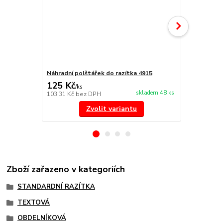
Náhradní polštářek do razítka 4915
NORIS 191 r
125 Kč
297 Kč
/
ks
/
ks
skladem 48 ks
103,31 Kč
bez DPH
245,45 Kč
be
Zvolit variantu
Zboží zařazeno v kategoriích
STANDARDNÍ RAZÍTKA
TEXTOVÁ
OBDELNÍKOVÁ