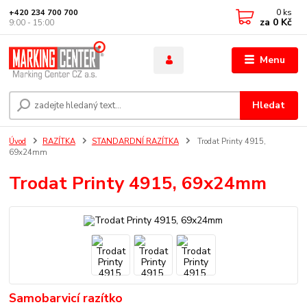
0
ks
+420 234 700 700
za
0 Kč
9:00 - 15:00
Menu
Hledat
Úvod
RAZÍTKA
STANDARDNÍ RAZÍTKA
Trodat Printy 4915,
69x24mm
Trodat Printy 4915, 69x24mm
Samobarvicí razítko