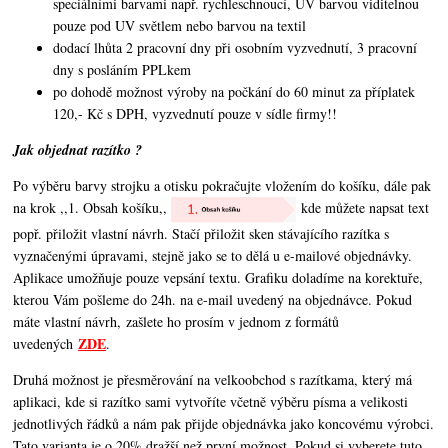
speciálními barvami např. rychleschnoucí, UV barvou viditelnou
pouze pod UV světlem nebo barvou na textil
dodací lhůta 2 pracovní dny při osobním vyzvednutí, 3 pracovní
dny s posláním PPLkem
po dohodě možnost výroby na počkání do 60 minut za příplatek
120,- Kč s DPH, vyzvednutí pouze v sídle firmy!!
Jak objednat razítko ?
Po výběru barvy strojku a otisku pokračujte vložením do košíku, dále pak
na krok ,,1. Obsah košíku,,
kde můžete napsat text
popř. přiložit vlastní návrh. Stačí přiložit sken stávajícího razítka s
vyznačenými úpravami, stejně jako se to dělá u e-mailové objednávky.
Aplikace umožňuje pouze vepsání textu. Grafiku doladíme na korektuře,
kterou Vám pošleme do 24h. na e-mail uvedený na objednávce. Pokud
máte vlastní návrh, zašlete ho prosím v jednom z formátů
ZDE
uvedených
.
Druhá možnost je přesměrování na velkoobchod s razítkama, který má
aplikaci, kde si razítko sami vytvoříte včetně výběru písma a velikosti
jednotlivých řádků a nám pak přijde objednávka jako koncovému výrobci.
Tato varianta je o 20% dražší než první možnost. Pokud si vyberete tuto