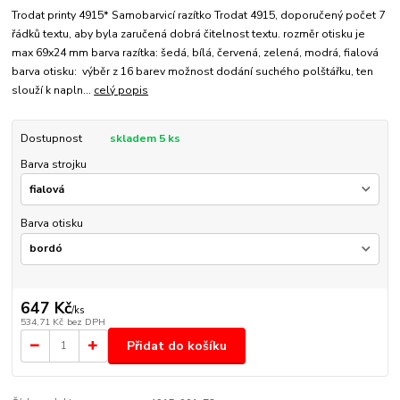
Trodat printy 4915* Samobarvicí razítko Trodat 4915, doporučený počet 7
řádků textu, aby byla zaručená dobrá čitelnost textu. rozměr otisku je
max 69x24 mm barva razítka: šedá, bílá, červená, zelená, modrá, fialová
barva otisku: výběr z 16 barev možnost dodání suchého polštářku, ten
slouží k napln...
celý popis
Dostupnost
skladem 5 ks
Barva strojku
Barva otisku
647 Kč
/
ks
534,71 Kč
bez DPH
Přidat do košíku