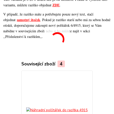
ZDE
variantu, můžete razítko objednat
.
V případě, že razítko máte a potřebujete pouze nový text, stačí
samotný štoček
objednat
. Pokud je razítko starší nebo má za sebou hodně
otisků, doporučujeme zakoupit nový polštářek 6/4915, který se Vám
nabídne v souvisejícím zboží nebo si ho můžete najít v sekci
,,Příslušenství k razítkům,,.
Související zboží
4