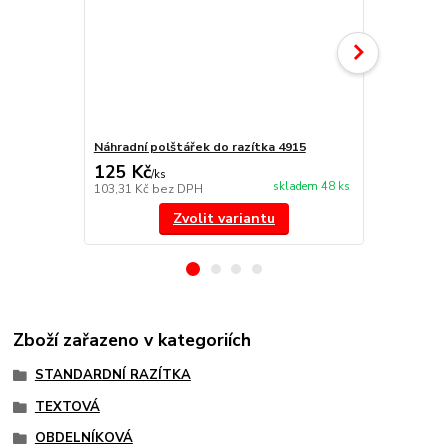
Náhradní polštářek do razítka 4915
NORIS 191 r
125 Kč
297 Kč
/
ks
/
ks
skladem 48 ks
103,31 Kč
bez DPH
245,45 Kč
be
Zvolit variantu
Zboží zařazeno v kategoriích
STANDARDNÍ RAZÍTKA
TEXTOVÁ
OBDELNÍKOVÁ