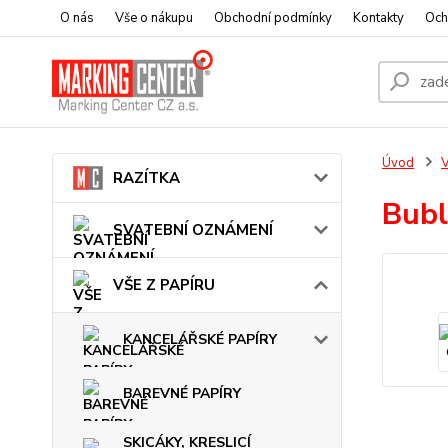
O nás
Vše o nákupu
Obchodní podmínky
Kontakty
Och
Úvod
V
RAZÍTKA
Bubl
SVATEBNÍ OZNÁMENÍ
VŠE Z PAPÍRU
KANCELÁŘSKÉ PAPÍRY
BAREVNÉ PAPÍRY
SKICÁKY, KRESLICÍ