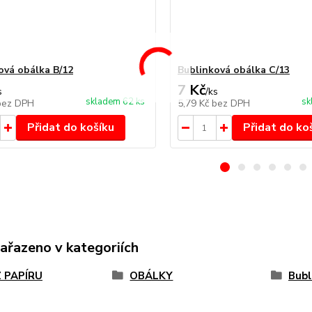
ová obálka B/12
Bublinková obálka C/13
7 Kč
s
/
ks
skladem 62 ks
sk
bez DPH
5,79 Kč
bez DPH
Přidat do košíku
Přidat do ko
zařazeno v kategoriích
Z PAPÍRU
OBÁLKY
Bubl