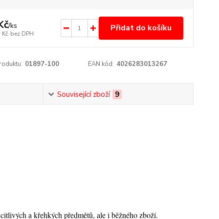
Kč
/
ks
Přidat do košíku
 Kč
bez DPH
roduktu:
01897-100
EAN kód:
4026283013267
Související zboží
9
citlivých a křehkých předmětů, ale i běžného zboží.