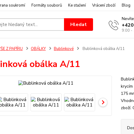
rana soukromí
Formáty souborů
Ke stažení
Vrácení zboží
Blog
Nevíte
Hledat
+420
9:00 -
ŠE Z PAPÍRU
OBÁLKY
Bublinkové
Bublinková obálka A/11
inková obálka A/11
Bublin
krycím
175 mm
Vhodné
zboží.
Dos