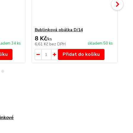
Bublinková obálka D/14
Bu
8 Kč
9 
/
ks
ladem 34 ks
skladem 50 ks
6,61 Kč
bez DPH
7,4
šíku
Přidat do košíku
inkové