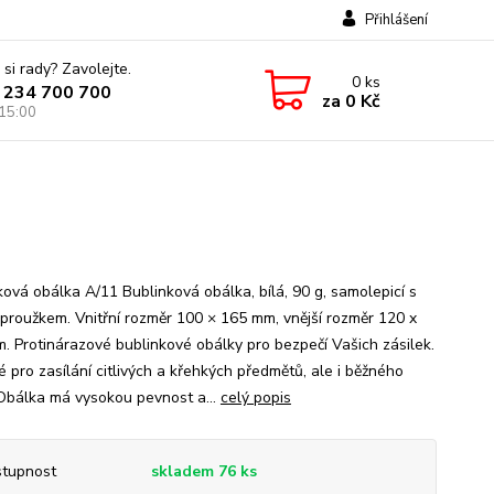
Přihlášení
 si rady? Zavolejte.
0
ks
 234 700 700
za
0 Kč
 15:00
ková obálka A/11 Bublinková obálka, bílá, 90 g, samolepicí s
 proužkem. Vnitřní rozměr 100 × 165 mm, vnější rozměr 120 x
. Protinárazové bublinkové obálky pro bezpečí Vašich zásilek.
 pro zasílání citlivých a křehkých předmětů, ale i běžného
 Obálka má vysokou pevnost a...
celý popis
tupnost
skladem 76 ks