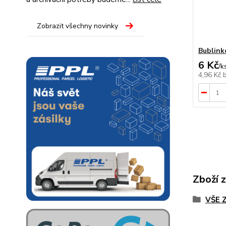
Zobrazit všechny novinky
Bublink
6 Kč
/
k
4,96 Kč
Zboží 
VŠE 