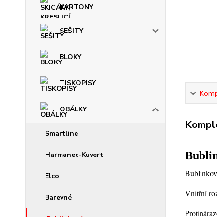
KARTONY
SEŠITY
BLOKY
TISKOPISY
Kompl
OBÁLKY
Komple
Smartline
Bubli
Harmanec-Kuvert
Bublinková
Elco
Vnitřní r
Barevné
Protináraz