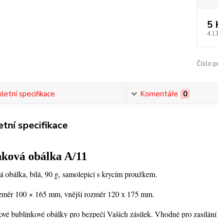
5 
4,13
Číslo p
etní specifikace
Komentáře
0
tní specifikace
nková obálka A/11
 obálka, bílá, 90 g, samolepicí s krycím proužkem.
ozměr 100 × 165 mm, vnější rozměr 120 x 175 mm.
ové bublinkové obálky pro bezpečí Vašich zásilek. Vhodné pro zasílání 