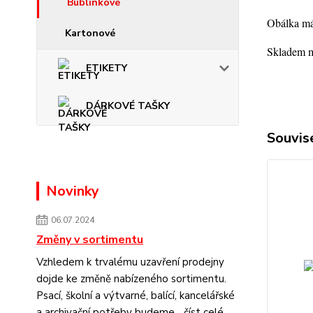
Bublinkové
Obálka má
Kartonové
Skladem m
ETIKETY
DÁRKOVÉ TAŠKY
Souvise
Novinky
06.07.2024
Změny v sortimentu
Vzhledem k trvalému uzavření prodejny
dojde ke změně nabízeného sortimentu.
Psací, školní a výtvarné, balící, kancelářské
a archivační potřeby budeme...
číst celé