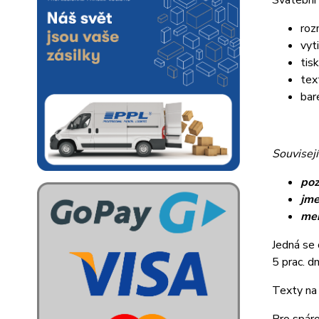
Svatební
roz
vyt
tis
tex
bar
Souvisejí
poz
jme
me
Jedná se 
5 prac. dn
Texty na 