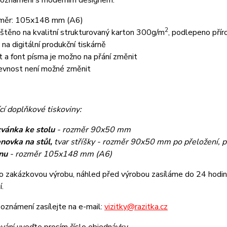
 oznámení s moderním designem.
měr: 105x148 mm (A6)
2
ištěno na kvalitní strukturovaný karton 300g/m
, podlepeno pří
k na digitální produkční tiskárně
t a font písma je možno na přání změnit
evnost není možné změnit
cí doplňkové tiskoviny:
vánka ke stolu
- rozměr 90x50 mm
novka na stůl,
tvar stříšky - rozměr 90x50 mm po přeložení, 
nu
- rozměr 105x148 mm (A6)
o zakázkovou výrobu, náhled před výrobou zasíláme do 24 hodin 
í.
oznámení zasílejte na e-mail:
vizitky@razitka.cz