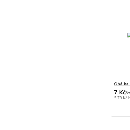
Obálka 
7 Kč
/
k
5,79 Kč