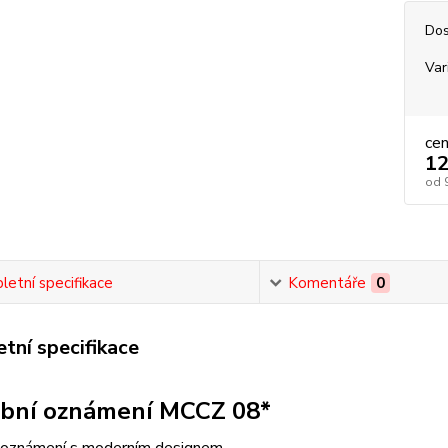
Dos
Var
ce
12
od
etní specifikace
Komentáře
0
tní specifikace
bní oznámení MCCZ 08*