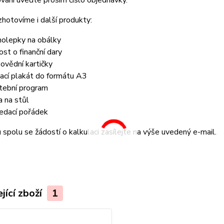
vání uveďte prosím číslo objednávky.
zhotovíme i další produkty:
olepky na obálky
ost o finanční dary
ovědní kartičky
tací plakát do formátu A3
tební program
a na stůl
edací pořádek
spolu se žádostí o kalkulaci zasílejte na výše uvedený e-mail.
jící zboží
1