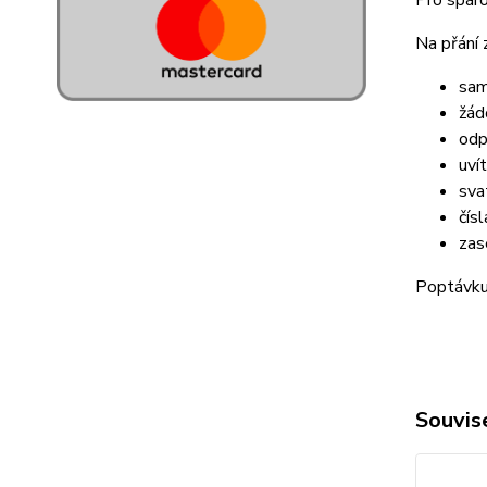
Pro spáro
Na přání 
sam
žád
odp
uví
sva
čísl
zas
Poptávku 
Souvise