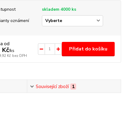
tupnost
skladem 4000 ks
ianty oznámení
na od
Přidat do košíku
 Kč
/
ks
9,92 Kč
bez DPH
Související zboží
1