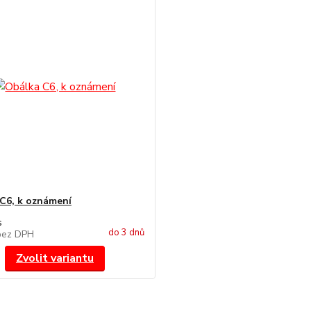
C6, k oznámení
s
do 3 dnů
bez DPH
Zvolit variantu