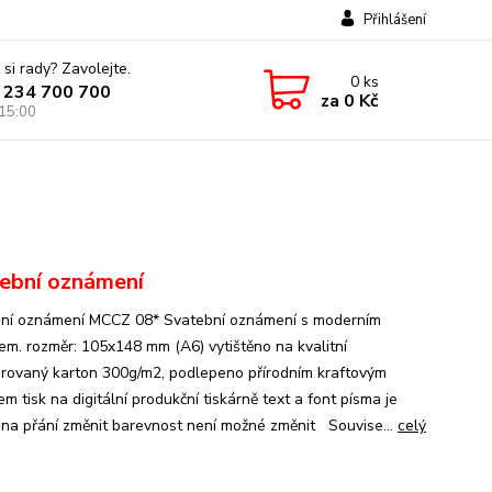
Přihlášení
 si rady? Zavolejte.
0
ks
 234 700 700
za
0 Kč
 15:00
ební oznámení
ní oznámení MCCZ 08* Svatební oznámení s moderním
em. rozměr: 105x148 mm (A6) vytištěno na kvalitní
urovaný karton 300g/m2, podlepeno přírodním kraftovým
m tisk na digitální produkční tiskárně text a font písma je
na přání změnit barevnost není možné změnit Souvise...
celý