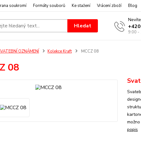
rana soukromí
Formáty souborů
Ke stažení
Vrácení zboží
Blog
Nevíte
Hledat
+420
9:00 -
SVATEBNÍ OZNÁMENÍ
Kolekce Kraft
MCCZ 08
Z 08
Svat
Svateb
design
strukt
kartone
možno 
popis